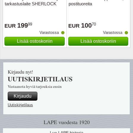
tarkastuslaite SHERLOCK
postituoreita
Uskont
EURO-k
Englant
199
100
99
70
EUR
EUR
Kuninka
Fär-Sa
Espanj
Varastossa
Varastossa
Love
Hungar
Et.-ja 
Lisää ostoskoriin
Lisää ostoskoriin
Partio
KOLIKK
Etelä-A
Urheilu
Stamps
Gibralt
Kirjaudu nyt!
UUTISKIRJETILAUS
Postim
WORLD
Hollann
Vastaanota hyviä tarjouksia ensin
Kirjaudu
Kuljetu
Hollant
Uutiskirjetilaus
Kuuluis
Irlanti
LAPE vuodesta 1920
Uusivu
Italia
Lue LAPE historia