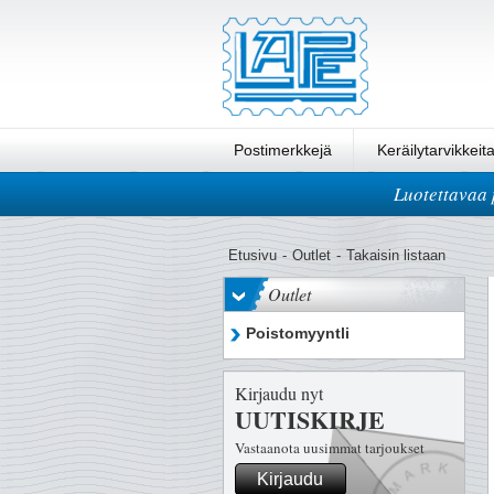
Postimerkkejä
Keräilytarvikkeit
Luotettavaa 
Pikatilaus
Etusivu
-
Outlet
-
Takaisin listaan
Outlet
Poistomyyntli
Kirjaudu nyt
UUTISKIRJE
Vastaanota uusimmat tarjoukset
ensin
Kirjaudu