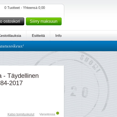
0 Tuotteet - Yhteensä 0,00
o ostoskori
Siirry maksuun
Kestotilauksia
Esitteitä
Info
lautusoikeus!
- Täydellinen
984-2017
Katso toimituskulut
Varastossa