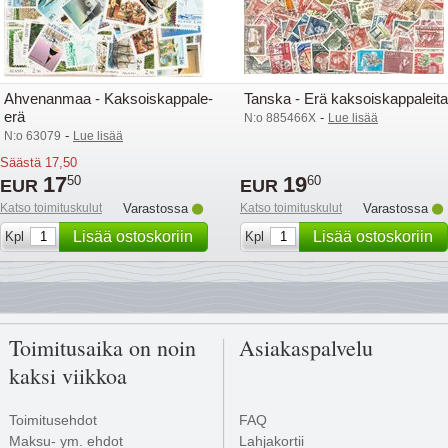
Ahvenanmaa - Kaksoiskappale-
Tanska - Erä kaksoiskappaleita
erä
-
N:o 885466X
Lue lisää
-
N:o 63079
Lue lisää
Säästä
17,50
17
19
50
60
EUR
EUR
Katso toimituskulut
Varastossa
Katso toimituskulut
Varastossa
Lisää ostoskoriin
Lisää ostoskoriin
Kpl
Kpl
Toimitusaika on noin
Asiakaspalvelu
kaksi viikkoa
Toimitusehdot
FAQ
Maksu- ym. ehdot
Lahjakortii