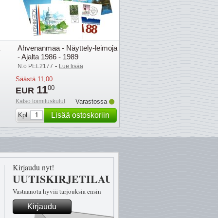
Ahvenanmaa - Näyttely-leimoja
- Ajalta 1986 - 1989
-
N:o PEL2177
Lue lisää
Säästä
11,00
11
00
EUR
Katso toimituskulut
Varastossa
Lisää ostoskoriin
Kpl
Kirjaudu nyt!
UUTISKIRJETILAUS
Vastaanota hyviä tarjouksia ensin
Kirjaudu