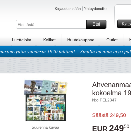
Kirjaudu sisään
Yhteydenotto
Kats
Etsi
a
Luetteloita
Kolikot
Huutokauppaa
Outlet
postimyyntiä vuodesta 1920 lähtien! – Sinulla on aina täysi pa
Ahvenanmaa 
kokoelma 1
N:o PEL2347
Säästä
249,50
249
50
EUR
Suurenna kuvaa