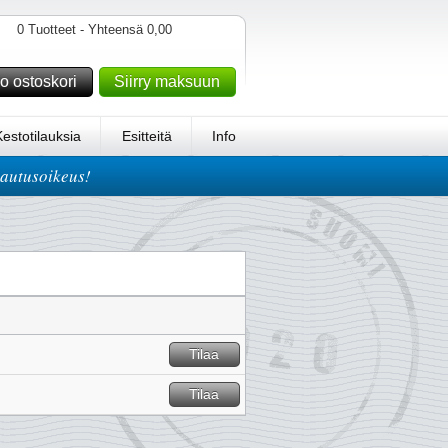
0 Tuotteet - Yhteensä 0,00
o ostoskori
Siirry maksuun
Kestotilauksia
Esitteitä
Info
lautusoikeus!
Tilaa
Tilaa