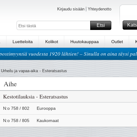
Kirjaudu sisään
Yhteydenotto
Kats
Etsi
a
Luetteloita
Kolikot
Huutokauppaa
Outlet
postimyyntiä vuodesta 1920 lähtien! – Sinulla on aina täysi pa
Urheilu ja vapaa-aika
-
Esteratsastus
Aihe
Kestotilauksia - Esteratsastus
N:o 758 / 802
Eurooppa
N:o 758 / 805
Kaukomaat