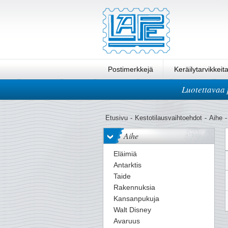
Postimerkkejä
Keräilytarvikkeit
Luotettavaa 
Pikatilaus
Etusivu
-
Kestotilausvaihtoehdot
-
Aihe
-
Aihe
Eläimiä
Antarktis
Taide
Rakennuksia
Kansanpukuja
Walt Disney
Avaruus