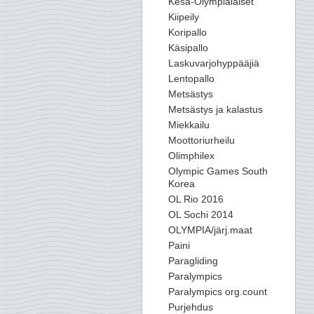
Kesä-Olympialaiset
Kiipeily
Koripallo
Käsipallo
Laskuvarjohyppääjiä
Lentopallo
Metsästys
Metsästys ja kalastus
Miekkailu
Moottoriurheilu
Olimphilex
Olympic Games South
Korea
OL Rio 2016
OL Sochi 2014
OLYMPIA/järj.maat
Paini
Paragliding
Paralympics
Paralympics org.count
Purjehdus