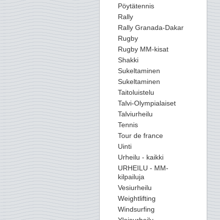
Pöytätennis
Rally
Rally Granada-Dakar
Rugby
Rugby MM-kisat
Shakki
Sukeltaminen
Sukeltaminen
Taitoluistelu
Talvi-Olympialaiset
Talviurheilu
Tennis
Tour de france
Uinti
Urheilu - kaikki
URHEILU - MM-
kilpailuja
Vesiurheilu
Weightlifting
Windsurfing