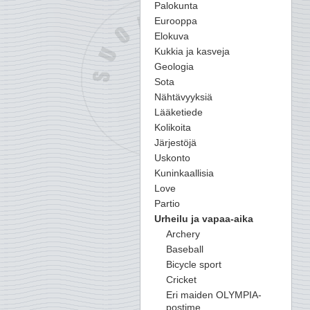
Palokunta
Eurooppa
Elokuva
Kukkia ja kasveja
Geologia
Sota
Nähtävyyksiä
Lääketiede
Kolikoita
Järjestöjä
Uskonto
Kuninkaallisia
Love
Partio
Urheilu ja vapaa-aika
Archery
Baseball
Bicycle sport
Cricket
Eri maiden OLYMPIA-
postime