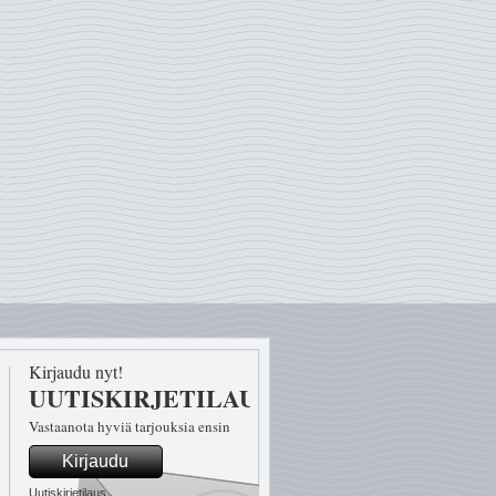
Kirjaudu nyt!
UUTISKIRJETILAUS
Vastaanota hyviä tarjouksia ensin
Kirjaudu
Uutiskirjetilaus