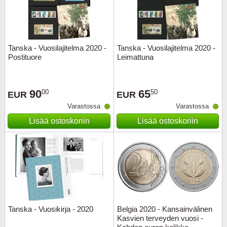
Kuljetu
Kypros
Tanska - Vuosilajitelma 2020 -
Tanska - Vuosilajitelma 2020 -
Liechte
Postituore
Leimattuna
Luxem
90
65
00
50
EUR
EUR
Länsi-E
Varastossa
Varastossa
Lisää ostoskoriin
Lisää ostoskoriin
Malta
Monak
Portuga
Portuga
Tanska - Vuosikirja - 2020
Belgia 2020 - Kansainvälinen
Kasvien terveyden vuosi -
Puola