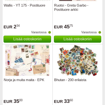
Wallis - YT 175 - Postituore
Ruotsi - Greta Garbo -
Postituore arkki
2
45
34
75
EUR
EUR
Varastossa
Varastossa
Lisää ostoskoriin
Lisää ostoskoriin
Norja ja muita maita - EPK
Bhutan - 200 erilaista
35
33
00
60
EUR
EUR