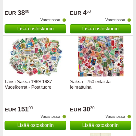
38
4
00
60
EUR
EUR
Varastossa
Varastossa
Lisää ostoskoriin
Lisää ostoskoriin
Länsi-Saksa 1969-1987 -
Saksa - 750 erilaista
Vuosikerrat - Postituore
leimattuina
151
30
00
30
EUR
EUR
Varastossa
Varastossa
Lisää ostoskoriin
Lisää ostoskoriin