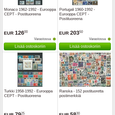
Monaco 1962-1992 - Eurooppa
Portugali 1960-1992 -
Uskont
EURO-k
Englant
CEPT - Postituoreena
Eurooppa CEPT -
Postituoreena
Kuninka
Fär-Sa
Espanj
126
203
00
50
EUR
EUR
Love
Hungar
Et.-ja 
Varastossa
Varastossa
Lisää ostoskoriin
Lisää ostoskoriin
Partio
KOLIKK
Etelä-A
Urheilu
Stamps
Gibralt
Postim
WORLD
Hollann
Kuljetu
Hollant
Turkki 1958-1992 - Eurooppa
Ranska - 152 postituoretta
CEPT - Postituoreena
postimerkkiä
Kuuluis
Irlanti
Uusivu
Italia
79
58
25
30
EUR
EUR