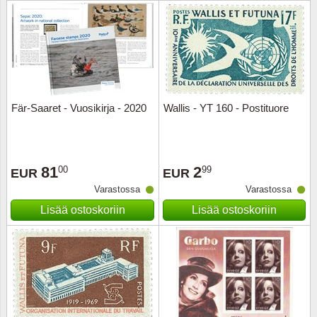
Urheilu
Uusi Se
USA
Fär-Saaret - Vuosikirja - 2020
Wallis - YT 160 - Postituore
Vatikaa
YK - Y
81
2
00
99
EUR
EUR
Varastossa
Varastossa
Lisää ostoskoriin
Lisää ostoskoriin