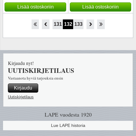
Lisää ostoskoriin
Lisää ostoskoriin
126
127
128
129
130
131
132
133
134
135
136
137
138
Kirjaudu nyt!
UUTISKIRJETILAUS
Vastaanota hyviä tarjouksia ensin
Kirjaudu
Uutiskirjetilaus
LAPE vuodesta 1920
Lue LAPE historia