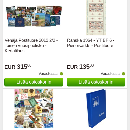
Venäjä Postituore 2019 2/2 -
Ranska 1964 - YT BF 6 -
Toinen vuosipuolisko -
Pienoisarkki - Postituore
Kertatilaus
315
135
00
00
EUR
EUR
Varastossa
Varastossa
Lisää ostoskoriin
Lisää ostoskoriin