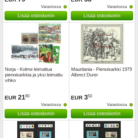
Varastossa
Varastossa
Musiiki
Itä-Sa
Lisää ostoskoriin
Lisää ostoskoriin
Itävalta
Japani
Jugosl
Kanaal
Norja - Kolme leimattua
Mauritania - Pienoisarkki 1979
pienoisarkkia ja yksi leimattu
Albrect Durer
vihko
Kanad
21
3
80
50
Kiina
EUR
EUR
Varastossa
Varastossa
Kreikk
Lisää ostoskoriin
Lisää ostoskoriin
Kukkia 