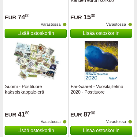
Kahden euron kolikko
Ransk
74
15
00
00
EUR
EUR
Varastossa
Varastossa
Ranskan
Lisää ostoskoriin
Lisää ostoskoriin
Roman
Saksan 
San Ma
Sveitsi
Suomi - Postituore
Fär-Saaret - Vuosilajitelma
kaksoiskappale-erä
2020 - Postituore
Tsekko
41
87
80
00
EUR
EUR
Turkki
Varastossa
Varastossa
Unkari
Lisää ostoskoriin
Lisää ostoskoriin