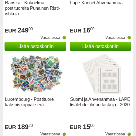
Ranska - Kokoelma
Lape-Kannet Ahvenanmaa
postituoreita Punainen Risti-
vihkoja
249
16
00
00
EUR
EUR
Varastossa
Varastossa
Lisää ostoskoriin
Lisää ostoskoriin
Luxembourg - Postituore
Suomi ja Ahvenanmaa - LAPE
kaksoiskappale-erä
lisälehdet ilman taskuja - 2020
189
15
20
00
EUR
EUR
Varastossa
Varastossa