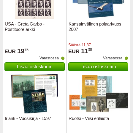
USA - Greta Garbo -
Kansainvälinen polaarivuosi
Postituore arkki
2007
Säästä
11,37
19
11
75
38
EUR
EUR
Varastossa
Varastossa
Lisää ostoskoriin
Lisää ostoskoriin
Irlanti - Vuosikirja - 1997
Ruotsi - Viisi erilaista