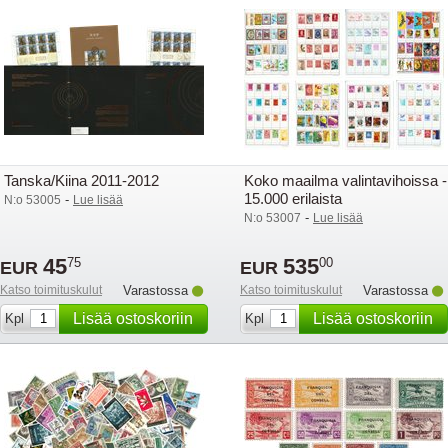
Tanska/Kiina 2011-2012
Koko maailma valintavihoissa -
15.000 erilaista
-
N:o 53005
Lue lisää
-
N:o 53007
Lue lisää
45
535
75
00
EUR
EUR
Katso toimituskulut
Varastossa
Katso toimituskulut
Varastossa
Lisää ostoskoriin
Lisää ostoskoriin
Kpl
Kpl