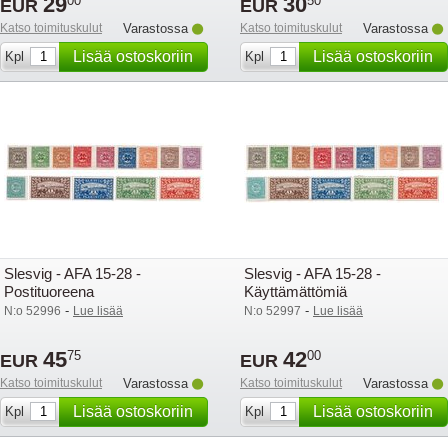
29
30
00
50
EUR
EUR
Katso toimituskulut
Varastossa
Katso toimituskulut
Varastossa
Lisää ostoskoriin
Lisää ostoskoriin
Kpl
Kpl
Slesvig - AFA 15-28 -
Slesvig - AFA 15-28 -
Postituoreena
Käyttämättömiä
-
-
N:o 52996
Lue lisää
N:o 52997
Lue lisää
45
42
75
00
EUR
EUR
Katso toimituskulut
Varastossa
Katso toimituskulut
Varastossa
Lisää ostoskoriin
Lisää ostoskoriin
Kpl
Kpl