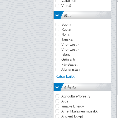
MICHEL
Valkoinen
Stanley Gibbons
Vihreä
Yvert & Tellier
Maa
Suomi
Ruotsi
Norja
Tanska
Viro (Eesti)
Viro (Eesti)
Islanti
Grönlanti
Fär-Saaret
Afghanistan
Ahvenanmaa
Katso kaikki
Ahvenanmaa
Alankomaiden Itä-Intia
Aiheita
Albania
Alderney
Agriculture/forestry
Algeria
Aids
Andorra - Espanjan
ainable Energy
Andorra - Ranska
Amerikkalainen musiikki
Angola
Ancient Egypt