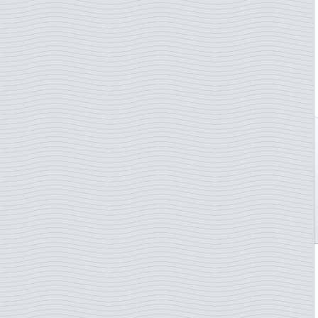
Karhuja
Kiina
Karttoja
Kirgisia
Kasveja
Komoorit
Kesä-Olympialaiset
Kongo
Kiinalainen uusi vuosi
Kreikka
Kiipeily
Kroatia
Kilpikonnia
Kuuba
Kirjallisuus
Kypros
Kirkkoja
Laos
Kissoja
Latvia
Klassillinen musiikki
Liberia
Koiria
Liechtenstein
Kolikot/Setelit
Liettua
Koralleja
Lounais-Afrikka
Kotieläimiä
Luxemburg
Kukkia
Macau
Kuninkaallisia
Madagaskar P
Kyyhkysiä
Malawi
Käsipallo
Malaysia
Käsityötaito
Malediivit
Lace
Mali
Laivoja
Malta
Lakes and rivers
Marokko
Laki
Marshall-saaret