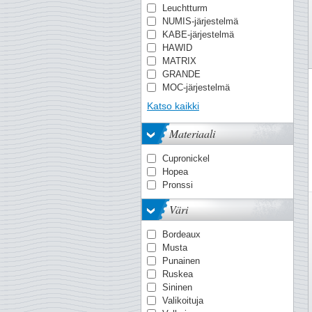
Puhdistus
Leuchtturm
SF (suojataskuilla)
Vesileimanetsijä
NUMIS-järjestelmä
Suojakotelo
Vuosikirjoja
KABE-järjestelmä
Vuosilajitelmia
HAWID
Yksittäisiä
MATRIX
postimerkkejä/sarj
GRANDE
MOC-järjestelmä
TACK
Katso kaikki
PREMIUM
OPTIMA-järjestelmä
Materiaali
Quadrum
VARIO
Cupronickel
KANZLEI-järjestelmä
Hopea
ENCAP-lehtiä
Pronssi
COMFORT
FOLIO-järjestelmä
Väri
Smart
AFA
Bordeaux
NVPH
Musta
LAPE
Punainen
Battenberg
Ruskea
Edifil
Sininen
FACIT
Valikoituja