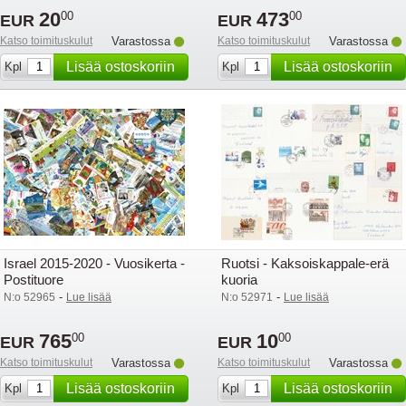
20
473
00
00
EUR
EUR
Katso toimituskulut
Varastossa
Katso toimituskulut
Varastossa
Lisää ostoskoriin
Lisää ostoskoriin
Kpl
Kpl
Israel 2015-2020 - Vuosikerta -
Ruotsi - Kaksoiskappale-erä
Postituore
kuoria
-
-
N:o 52965
Lue lisää
N:o 52971
Lue lisää
765
10
00
00
EUR
EUR
Katso toimituskulut
Varastossa
Katso toimituskulut
Varastossa
Lisää ostoskoriin
Lisää ostoskoriin
Kpl
Kpl