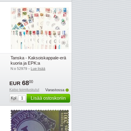
Tanska - Kaksoiskappale-erä
kuoria ja EPK:a
-
N:o 52979
Lue lisää
68
00
EUR
Katso toimituskulut
Varastossa
Lisää ostoskoriin
Kpl