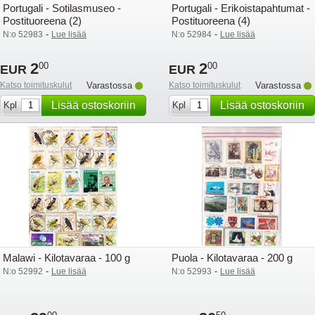
Portugali - Sotilasmuseo -
Portugali - Erikoistapahtumat -
Postituoreena (2)
Postituoreena (4)
-
-
N:o 52983
Lue lisää
N:o 52984
Lue lisää
2
2
00
00
EUR
EUR
Katso toimituskulut
Varastossa
Katso toimituskulut
Varastossa
Lisää ostoskoriin
Lisää ostoskoriin
Kpl
Kpl
Malawi - Kilotavaraa - 100 g
Puola - Kilotavaraa - 200 g
-
-
N:o 52992
Lue lisää
N:o 52993
Lue lisää