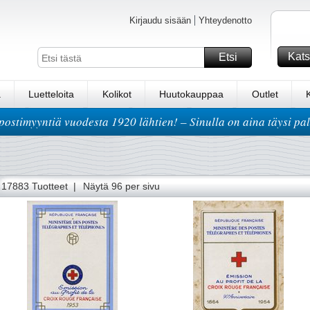
Kirjaudu sisään
Yhteydenotto
Kats
Etsi
a
Luetteloita
Kolikot
Huutokauppaa
Outlet
postimyyntiä vuodesta 1920 lähtien! – Sinulla on aina täysi pa
124
125
126
127
128
129
130
131
132
133
134
135
136
17883 Tuotteet |
Näytä 96 per sivu