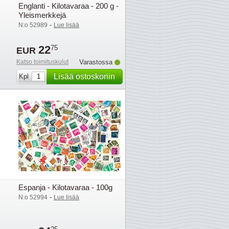
Englanti - Kilotavaraa - 200 g -
Yleismerkkejä
-
N:o 52989
Lue lisää
22
75
EUR
Katso toimituskulut
Varastossa
Lisää ostoskoriin
Kpl
Espanja - Kilotavaraa - 100g
-
N:o 52994
Lue lisää