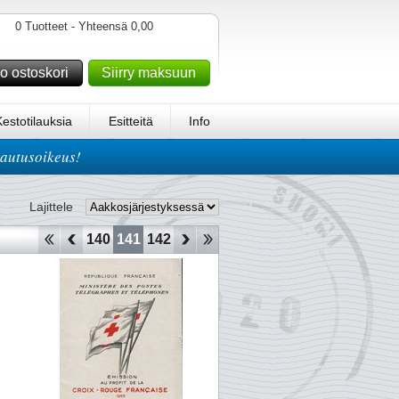
0 Tuotteet - Yhteensä 0,00
o ostoskori
Siirry maksuun
Kestotilauksia
Esitteitä
Info
lautusoikeus!
Lajittele
137
138
139
140
141
142
143
144
145
146
147
148
149
1