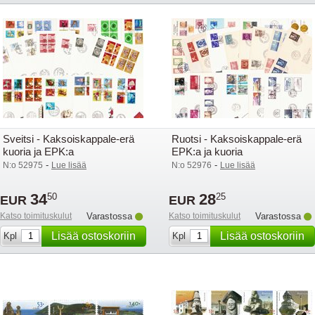
Sveitsi - Kaksoiskappale-erä
Ruotsi - Kaksoiskappale-erä
kuoria ja EPK:a
EPK:a ja kuoria
-
-
N:o 52975
Lue lisää
N:o 52976
Lue lisää
34
28
50
25
EUR
EUR
Katso toimituskulut
Varastossa
Katso toimituskulut
Varastossa
Lisää ostoskoriin
Lisää ostoskoriin
Kpl
Kpl