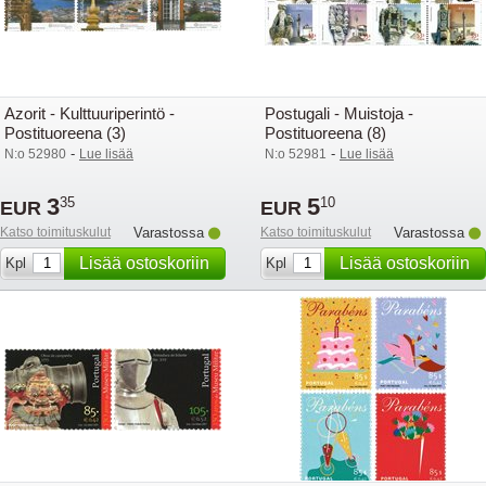
Azorit - Kulttuuriperintö -
Postugali - Muistoja -
Postituoreena (3)
Postituoreena (8)
-
-
N:o 52980
Lue lisää
N:o 52981
Lue lisää
3
5
35
10
EUR
EUR
Katso toimituskulut
Varastossa
Katso toimituskulut
Varastossa
Lisää ostoskoriin
Lisää ostoskoriin
Kpl
Kpl