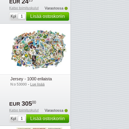
24
25
EUR
Katso toimituskulut
Varastossa
Lisää ostoskoriin
Kpl
Jersey - 1000 erilaista
-
N:o 53000
Lue lisää
305
00
EUR
Katso toimituskulut
Varastossa
Lisää ostoskoriin
Kpl