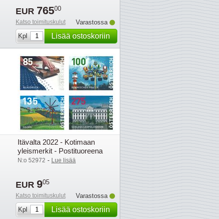
765
00
EUR
Katso toimituskulut
Varastossa
Lisää ostoskoriin
Kpl
Itävalta 2022 - Kotimaan
yleismerkit - Postituoreena
rullasta (4)
-
N:o 52972
Lue lisää
9
05
EUR
Katso toimituskulut
Varastossa
Lisää ostoskoriin
Kpl