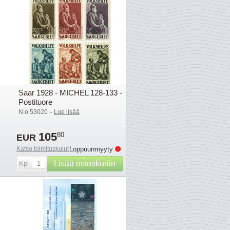
Saar 1928 - MICHEL 128-133 -
Postituore
-
N:o 53020
Lue lisää
105
80
EUR
Katso toimituskulut
Loppuunmyyty
Lisää ostoskoriin
Kpl