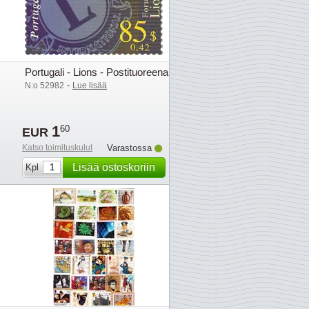
Portugali - Lions - Postituoreena
-
N:o 52982
Lue lisää
1
60
EUR
Katso toimituskulut
Varastossa
Lisää ostoskoriin
Kpl