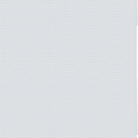
Haiti
Hyönteisiä
Guyana
Ilmalaivoja Zeppelin
Hollanti
Impressionnistes
Hongkong
Jalkapallo
Indonesia
Jalkapallo EM-kisat - eri
Intia
Jalkapallo EM-kisat - vain
Irak
Jalkapallo MM
Iran
Jalkapalloseuroja
Irlanti
Jalokiviä
Isle of Man
Jazz
Israel
Johann Sebastian Bach
Italia
Joint issue
Itä-Saksa (GDR)
Joint issue with Fran
Itävalta
Joulu
Jamaika
Judo
Japani
Jules Verne
Jemen
Jäniksiä
Jersey
JÄÄKIEKKO
Jordania
Jääkiekko - järj.maat
Jugoslavia
Kaiverrepaino
Kambodza
Kalastus
Kanada
Kaloja
Kazakstan
Kansanpukuja
Keski-Afrikan Tasavalta