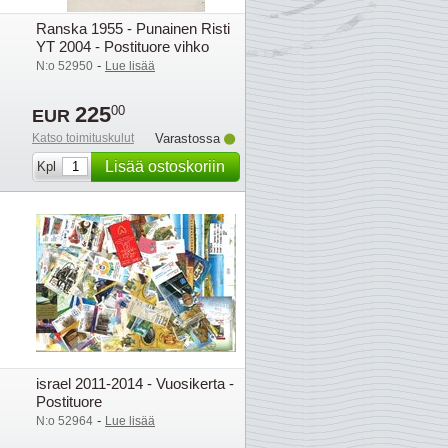
Ranska 1955 - Punainen Risti
YT 2004 - Postituore vihko
-
N:o 52950
Lue lisää
225
00
EUR
Katso toimituskulut
Varastossa
Lisää ostoskoriin
Kpl
israel 2011-2014 - Vuosikerta -
Postituore
-
N:o 52964
Lue lisää