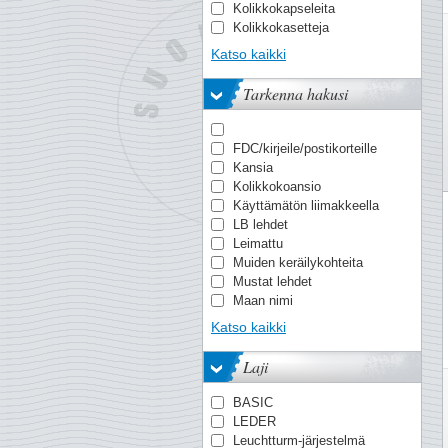
Kolikkokapseleita
Kolikkokasetteja
Kolikkokehyksiä
Katso kaikki
Kolikko-kirjeitä
Kolikkoluettelo
Tarkenna hakusi
Kolikkolaatikoita
Kuivauskirja
Lahjapakkauksia
FDC/kirjeile/postikorteille
Lehtisarja (sis. useita
Kansia
vuosia
Kolikkokoansio
Lisälehdet (yksittäiset
Käyttämätön liimakkeella
vuodet
LB lehdet
Maksimikortit
Leimattu
Mission-kilotavaraa
Muiden keräilykohteita
Pergamiinikuoria
Mustat lehdet
Pienoisarkkkeja
Maan nimi
Postikortin
Neutraali lehtiä
Postimerkkejä/sarjoja
Katso kaikki
Normal (ilman
Postimerkkiliimakkeita
suojataskuja)
Postimerkkiluettelo
Laji
Otsikko vaakuna
Postimerkkivihkoja
Perfect-kannet
Postin sinetöimää
BASIC
Postituore
kilotavaraa
LEDER
Rengaskannet
Prestige-vihkoja
Leuchtturm-järjestelmä
Setelikansioita