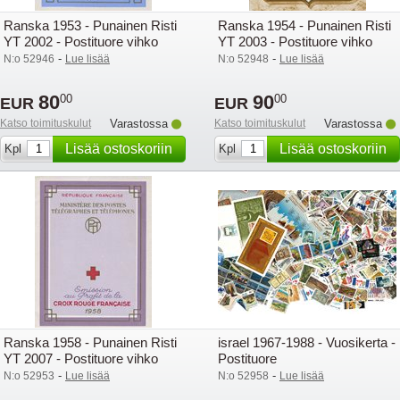
Ranska 1953 - Punainen Risti
Ranska 1954 - Punainen Risti
YT 2002 - Postituore vihko
YT 2003 - Postituore vihko
-
-
N:o 52946
Lue lisää
N:o 52948
Lue lisää
80
90
00
00
EUR
EUR
Katso toimituskulut
Varastossa
Katso toimituskulut
Varastossa
Lisää ostoskoriin
Lisää ostoskoriin
Kpl
Kpl
Ranska 1958 - Punainen Risti
israel 1967-1988 - Vuosikerta -
YT 2007 - Postituore vihko
Postituore
-
-
N:o 52953
Lue lisää
N:o 52958
Lue lisää