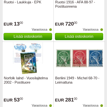
Ruotsi - Laukkuja - EPK
Ruotsi 1916 - AFA 88-97 -
Postituoreena
13
720
00
00
EUR
EUR
Varastossa
Varastossa
Lisää ostoskoriin
Lisää ostoskoriin
Norfolk Ialnd - Vuosilajitelma
Berliini 1949 - Michel 68-70 -
2002 - Postituore
Leimattuna
53
281
00
00
EUR
EUR
Varastossa
Varastossa