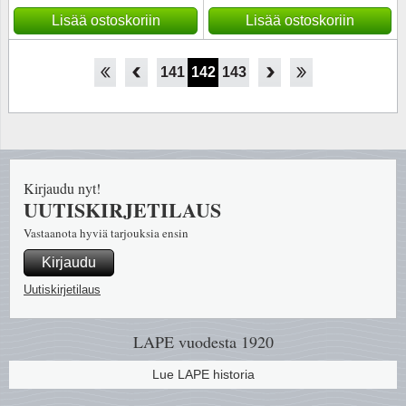
Lisää ostoskoriin
Lisää ostoskoriin
136
137
138
139
140
141
142
143
144
145
146
147
148
Kirjaudu nyt!
UUTISKIRJETILAUS
Vastaanota hyviä tarjouksia ensin
Kirjaudu
Uutiskirjetilaus
LAPE vuodesta 1920
Lue LAPE historia