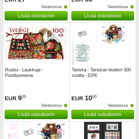
Varastossa
Varastossa
Musiiki
Itä-Sa
Lisää ostoskoriin
Lisää ostoskoriin
Itävalta
Japani
Jugosl
Kanaal
Ruotsi - Laukkuja -
Tanska - Tanskan teatteri 300
Postituoreena
vuotta - EPK
Kanad
9
10
35
50
Kiina
EUR
EUR
Varastossa
Varastossa
Kreikk
Lisää ostoskoriin
Lisää ostoskoriin
Kukkia 