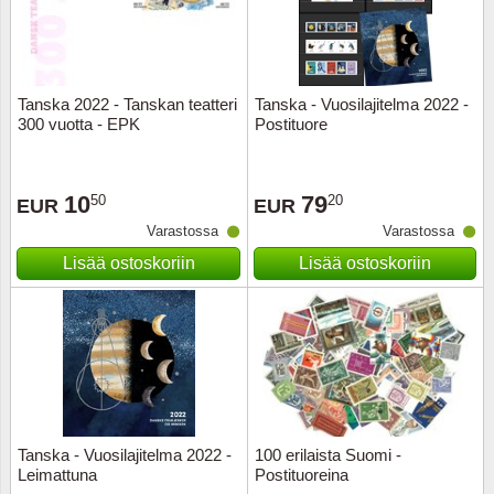
Kuljetu
Kypros
Tanska 2022 - Tanskan teatteri
Tanska - Vuosilajitelma 2022 -
Liechte
300 vuotta - EPK
Postituore
Luxem
10
79
50
20
EUR
EUR
Länsi-E
Varastossa
Varastossa
Lisää ostoskoriin
Lisää ostoskoriin
Malta
Monak
Portuga
Portuga
Tanska - Vuosilajitelma 2022 -
100 erilaista Suomi -
Leimattuna
Postituoreina
Puola