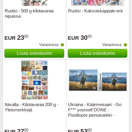
Ruotsi - 500 g kilotavaraa
Ruotsi - Kaksoiskappale-erä
Uskont
EURO-k
Englant
nipuissa
Kuninka
Fär-Sa
Espanj
23
30
00
50
EUR
EUR
Love
Hungar
Et.-ja 
Varastossa
Varastossa
Lisää ostoskoriin
Lisää ostoskoriin
Partio
KOLIKK
Etelä-A
Urheilu
Stamps
Gibralt
Postim
WORLD
Hollann
Kuljetu
Hollant
Itävalta - Kilotavaraa 200 g -
Ukraina - Käärmesaari - Go
Yleismerkkejä
F*** yourself DONE -
Kuuluis
Irlanti
Postituore pienoisarkki -
Postituore pienoisarkki
Uusivu
Italia
27
53
00
00
EUR
EUR