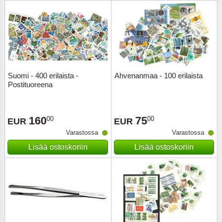
Urheilu
Uusi Se
USA
Suomi - 400 erilaista -
Ahvenanmaa - 100 erilaista
Vatikaa
Postituoreena
YK - Y
160
75
00
00
EUR
EUR
Varastossa
Varastossa
Lisää ostoskoriin
Lisää ostoskoriin