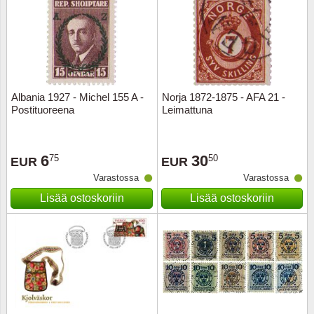
Albania 1927 - Michel 155 A -
Norja 1872-1875 - AFA 21 -
Postituoreena
Leimattuna
6
30
75
50
EUR
EUR
Varastossa
Varastossa
Lisää ostoskoriin
Lisää ostoskoriin