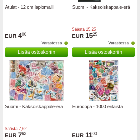
Atulat - 12 cm lapiomalli
Suomi - Kaksoiskappale-erä
Säästä
15,25
4
15
00
25
EUR
EUR
Varastossa
Varastossa
Lisää ostoskoriin
Lisää ostoskoriin
Suomi - Kaksoiskappale-erä
Eurooppa - 1000 erilaista
Säästä
7,62
7
11
63
00
EUR
EUR