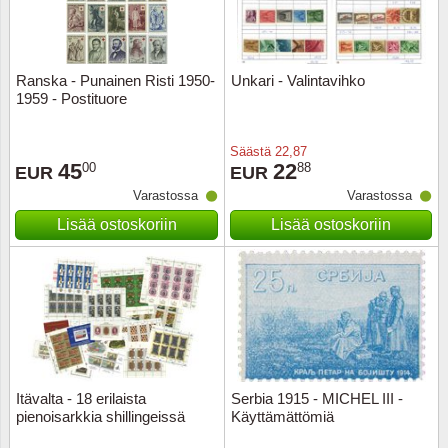
Ranska - Punainen Risti 1950-
Unkari - Valintavihko
1959 - Postituore
Säästä
22,87
45
22
00
88
EUR
EUR
Varastossa
Varastossa
Lisää ostoskoriin
Lisää ostoskoriin
Itävalta - 18 erilaista
Serbia 1915 - MICHEL III -
pienoisarkkia shillingeissä
Käyttämättömiä