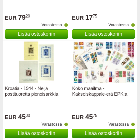
Ransk
79
17
20
75
EUR
EUR
Varastossa
Varastossa
Ranskan
Lisää ostoskoriin
Lisää ostoskoriin
Roman
Saksan 
San Ma
Sveitsi
Kroatia - 1944 - Neljä
Koko maailma -
postituoretta pienoisarkkia
Kaksoiskappale-erä EPK:a
Tsekko
45
45
00
75
EUR
EUR
Turkki
Varastossa
Varastossa
Unkari
Lisää ostoskoriin
Lisää ostoskoriin