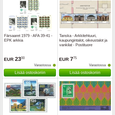
Färsaaret 1979 - AFA 39-41 -
Tanska - Arkkitehtuuri,
EPK arkkia
kaupungintalot, oikeustalot ja
vankilat - Postituore
pienoisarkki
23
7
00
75
EUR
EUR
Varastossa
Varastossa
Lisää ostoskoriin
Lisää ostoskoriin