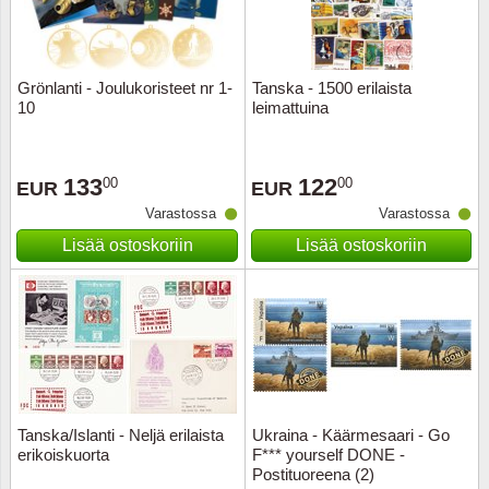
Grönlanti - Joulukoristeet nr 1-
Tanska - 1500 erilaista
10
leimattuina
133
122
00
00
EUR
EUR
Varastossa
Varastossa
Lisää ostoskoriin
Lisää ostoskoriin
Tanska/Islanti - Neljä erilaista
Ukraina - Käärmesaari - Go
erikoiskuorta
F*** yourself DONE -
Postituoreena (2)