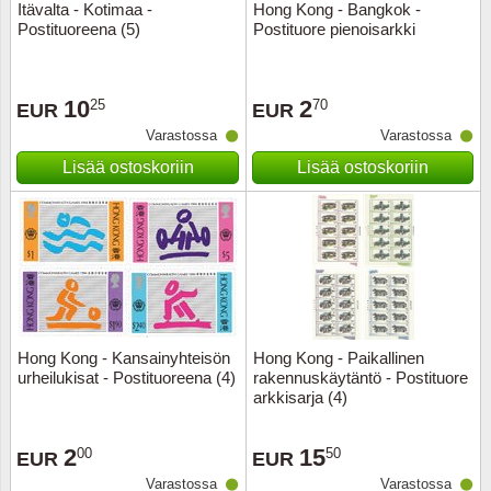
Itävalta - Kotimaa -
Hong Kong - Bangkok -
Postituoreena (5)
Postituore pienoisarkki
10
2
25
70
EUR
EUR
Varastossa
Varastossa
Lisää ostoskoriin
Lisää ostoskoriin
Hong Kong - Kansainyhteisön
Hong Kong - Paikallinen
urheilukisat - Postituoreena (4)
rakennuskäytäntö - Postituore
arkkisarja (4)
2
15
00
50
EUR
EUR
Varastossa
Varastossa