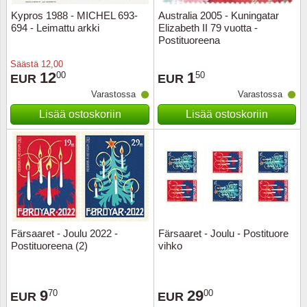
Kypros 1988 - MICHEL 693-
Australia 2005 - Kuningatar
694 - Leimattu arkki
Elizabeth II 79 vuotta -
Postituoreena
Säästä
12,00
12
1
00
50
EUR
EUR
Varastossa
Varastossa
Lisää ostoskoriin
Lisää ostoskoriin
Färsaaret - Joulu 2022 -
Färsaaret - Joulu - Postituore
Postituoreena (2)
vihko
9
29
70
00
EUR
EUR