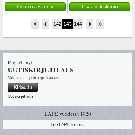
Lisää ostoskoriin
Lisää ostoskoriin
137
138
139
140
141
142
143
144
145
146
147
148
149
Kirjaudu nyt!
UUTISKIRJETILAUS
Vastaanota hyviä tarjouksia ensin
Kirjaudu
Uutiskirjetilaus
LAPE vuodesta 1920
Lue LAPE historia