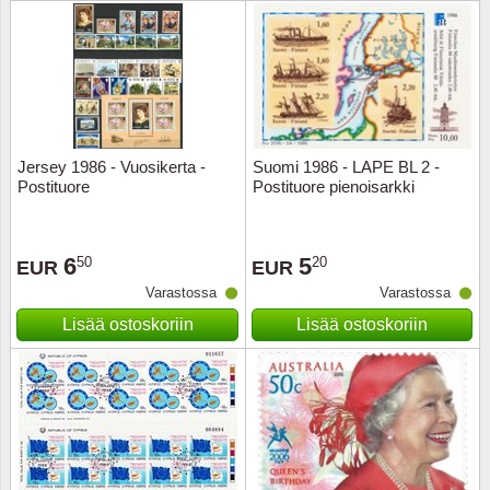
Urheilu
Uusi Se
USA
Jersey 1986 - Vuosikerta -
Suomi 1986 - LAPE BL 2 -
Vatikaa
Postituore
Postituore pienoisarkki
YK - Y
6
5
50
20
EUR
EUR
Varastossa
Varastossa
Lisää ostoskoriin
Lisää ostoskoriin