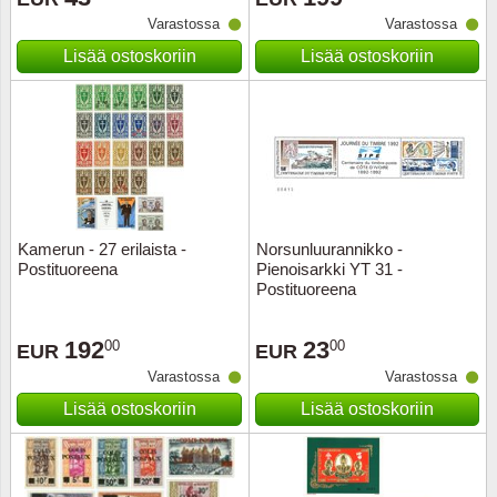
Varastossa
Varastossa
Musiiki
Itä-Sa
Lisää ostoskoriin
Lisää ostoskoriin
Itävalta
Japani
Jugosl
Kanaal
Kamerun - 27 erilaista -
Norsunluurannikko -
Postituoreena
Pienoisarkki YT 31 -
Postituoreena
Kanad
192
23
00
00
Kiina
EUR
EUR
Varastossa
Varastossa
Kreikk
Lisää ostoskoriin
Lisää ostoskoriin
Kukkia 