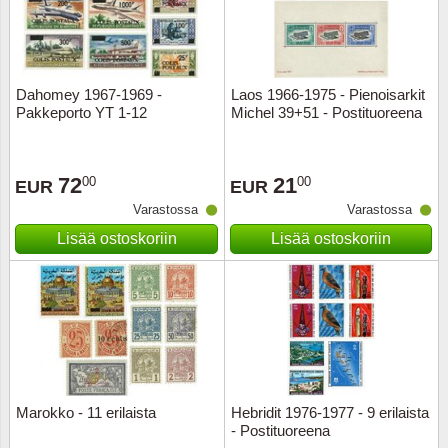
Kuljetu
Kypros
Dahomey 1967-1969 -
Laos 1966-1975 - Pienoisarkit
Liechte
Pakkeporto YT 1-12
Michel 39+51 - Postituoreena
Luxem
72
21
00
00
EUR
EUR
Länsi-E
Varastossa
Varastossa
Lisää ostoskoriin
Lisää ostoskoriin
Malta
Monak
Portuga
Portuga
Marokko - 11 erilaista
Hebridit 1976-1977 - 9 erilaista
- Postituoreena
Puola