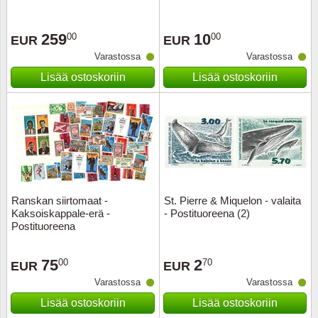
Ransk
259
10
00
00
EUR
EUR
Varastossa
Varastossa
Ranskan
Lisää ostoskoriin
Lisää ostoskoriin
Roman
Saksan 
San Ma
Sveitsi
Ranskan siirtomaat -
St. Pierre & Miquelon - valaita
Kaksoiskappale-erä -
- Postituoreena (2)
Postituoreena
Tsekko
75
2
00
70
EUR
EUR
Turkki
Varastossa
Varastossa
Unkari
Lisää ostoskoriin
Lisää ostoskoriin