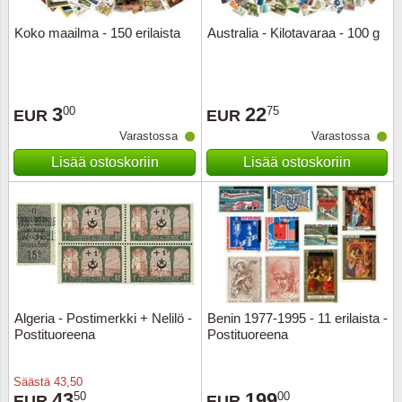
Koko maailma - 150 erilaista
Australia - Kilotavaraa - 100 g
Uskont
EURO-k
Englant
Kuninka
Fär-Sa
Espanj
3
22
00
75
EUR
EUR
Love
Hungar
Et.-ja 
Varastossa
Varastossa
Lisää ostoskoriin
Lisää ostoskoriin
Partio
KOLIKK
Etelä-A
Urheilu
Stamps
Gibralt
Postim
WORLD
Hollann
Kuljetu
Hollant
Algeria - Postimerkki + Nelilö -
Benin 1977-1995 - 11 erilaista -
Postituoreena
Postituoreena
Kuuluis
Irlanti
Uusivu
Italia
Säästä
43,50
43
199
50
00
EUR
EUR