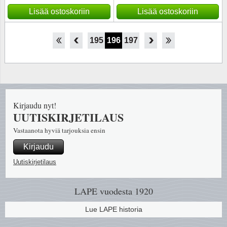
Lisää ostoskoriin
Lisää ostoskoriin
190
191
192
193
194
195
196
197
198
199
200
201
202
Kirjaudu nyt!
UUTISKIRJETILAUS
Vastaanota hyviä tarjouksia ensin
Kirjaudu
Uutiskirjetilaus
LAPE vuodesta 1920
Lue LAPE historia