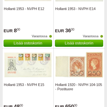
Hollanti 1953 - NVPH E12
Hollanti 1953 - NVPH E14
Uskont
EURO-k
Englant
Kuninka
Fär-Sa
Espanj
8
36
00
00
EUR
EUR
Love
Hungar
Et.-ja 
Varastossa
Varastossa
Lisää ostoskoriin
Lisää ostoskoriin
Partio
KOLIKK
Etelä-A
Urheilu
Stamps
Gibralt
Postim
WORLD
Hollann
Kuljetu
Hollant
Hollanti 1953 - NVPH E15
Hollanti 1920 - NVPH 104-105
- Postituore
Kuuluis
Irlanti
Uusivu
Italia
48
650
00
00
EUR
EUR