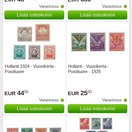
Varastossa
Varastossa
Musiiki
Itä-Sa
Lisää ostoskoriin
Lisää ostoskoriin
Itävalta
Japani
Jugosl
Kanaal
Hollanti 1924 - Vuosikerta -
Hollanti - Vuosikerta -
Postituore
Postituore - 1925
Kanad
44
25
50
00
Kiina
EUR
EUR
Varastossa
Varastossa
Kreikk
Lisää ostoskoriin
Lisää ostoskoriin
Kukkia 