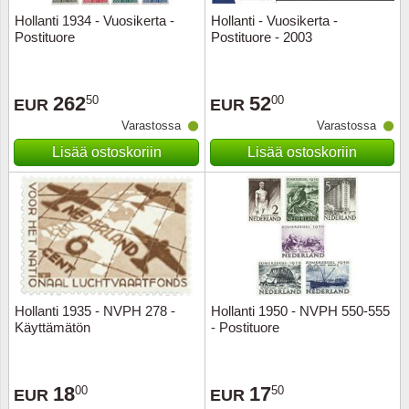
Hollanti 1934 - Vuosikerta -
Hollanti - Vuosikerta -
Postituore
Postituore - 2003
262
52
50
00
EUR
EUR
Varastossa
Varastossa
Lisää ostoskoriin
Lisää ostoskoriin
Hollanti 1935 - NVPH 278 -
Hollanti 1950 - NVPH 550-555
Käyttämätön
- Postituore
18
17
00
50
EUR
EUR