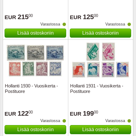
Ransk
215
125
00
00
EUR
EUR
Varastossa
Varastossa
Ranskan
Lisää ostoskoriin
Lisää ostoskoriin
Roman
Saksan 
San Ma
Sveitsi
Hollanti 1930 - Vuosikerta -
Hollanti 1931 - Vuosikerta -
Postituore
Postituore
Tsekko
122
199
00
00
EUR
EUR
Turkki
Varastossa
Varastossa
Unkari
Lisää ostoskoriin
Lisää ostoskoriin