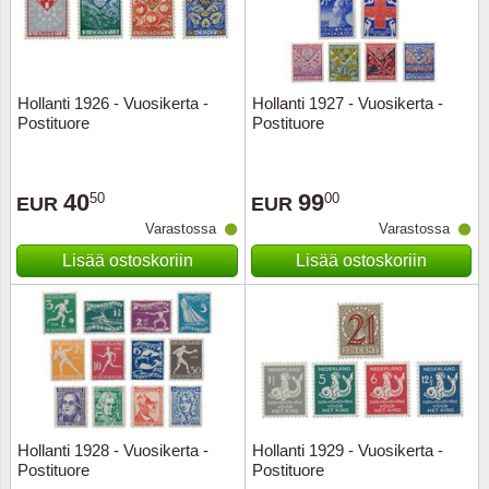
Kuljetu
Kypros
Hollanti 1926 - Vuosikerta -
Hollanti 1927 - Vuosikerta -
Liechte
Postituore
Postituore
Luxem
40
99
50
00
EUR
EUR
Länsi-E
Varastossa
Varastossa
Lisää ostoskoriin
Lisää ostoskoriin
Malta
Monak
Portuga
Portuga
Hollanti 1928 - Vuosikerta -
Hollanti 1929 - Vuosikerta -
Postituore
Postituore
Puola