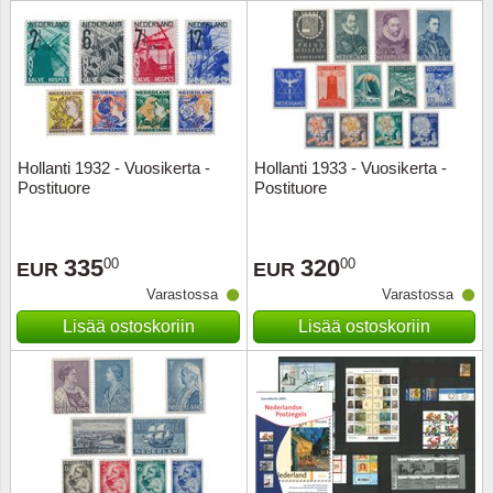
Urheilu
Uusi Se
USA
Hollanti 1932 - Vuosikerta -
Hollanti 1933 - Vuosikerta -
Vatikaa
Postituore
Postituore
YK - Y
335
320
00
00
EUR
EUR
Varastossa
Varastossa
Lisää ostoskoriin
Lisää ostoskoriin