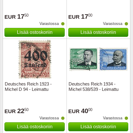
Ransk
17
17
50
00
EUR
EUR
Varastossa
Varastossa
Ranskan
Lisää ostoskoriin
Lisää ostoskoriin
Roman
Saksan 
San Ma
Sveitsi
Deutsches Reich 1923 -
Deutsches Reich 1934 -
Michel D 94 - Leimattu
Michel 538/539 - Leimattu
Tsekko
22
40
50
00
EUR
EUR
Turkki
Varastossa
Varastossa
Unkari
Lisää ostoskoriin
Lisää ostoskoriin