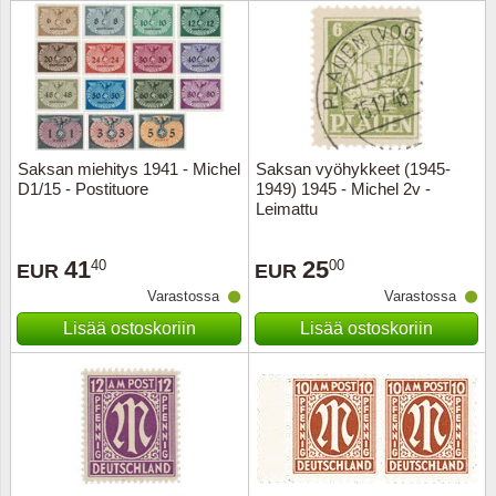
Urheilu
Uusi Se
USA
Saksan miehitys 1941 - Michel
Saksan vyöhykkeet (1945-
Vatikaa
D1/15 - Postituore
1949) 1945 - Michel 2v -
Leimattu
YK - Y
41
25
40
00
EUR
EUR
Varastossa
Varastossa
Lisää ostoskoriin
Lisää ostoskoriin