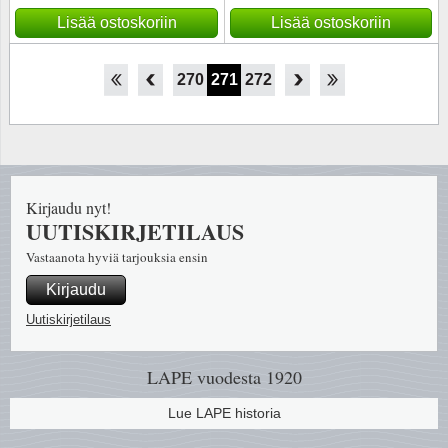
Lisää ostoskoriin
Lisää ostoskoriin
265
266
267
268
269
270
271
272
273
274
275
276
277
Kirjaudu nyt!
UUTISKIRJETILAUS
Vastaanota hyviä tarjouksia ensin
Kirjaudu
Uutiskirjetilaus
LAPE vuodesta 1920
Lue LAPE historia