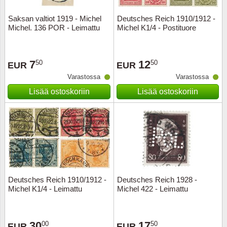
Saksan valtiot 1919 - Michel
Deutsches Reich 1910/1912 -
Uskont
EURO-k
Englant
Michel. 136 POR - Leimattu
Michel K1/4 - Postituore
Kuninka
Fär-Sa
Espanj
7
12
50
50
EUR
EUR
Love
Hungar
Et.-ja 
Varastossa
Varastossa
Lisää ostoskoriin
Lisää ostoskoriin
Partio
KOLIKK
Etelä-A
Urheilu
Stamps
Gibralt
Postim
WORLD
Hollann
Kuljetu
Hollant
Deutsches Reich 1910/1912 -
Deutsches Reich 1928 -
Michel K1/4 - Leimattu
Michel 422 - Leimattu
Kuuluis
Irlanti
Uusivu
Italia
30
17
00
50
EUR
EUR