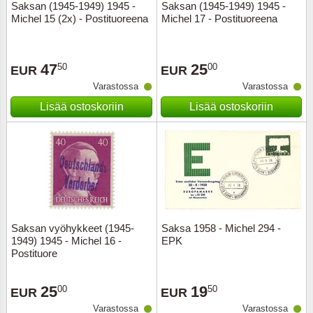
Saksan (1945-1949) 1945 -
Saksan (1945-1949) 1945 -
Michel 15 (2x) - Postituoreena
Michel 17 - Postituoreena
47
25
50
00
EUR
EUR
Varastossa
Varastossa
Lisää ostoskoriin
Lisää ostoskoriin
Saksan vyöhykkeet (1945-
Saksa 1958 - Michel 294 -
1949) 1945 - Michel 16 -
EPK
Postituore
25
19
00
50
EUR
EUR
Varastossa
Varastossa