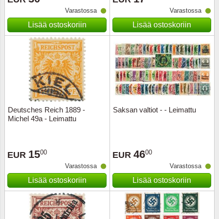
Varastossa
Varastossa
Musiiki
Itä-Sa
Lisää ostoskoriin
Lisää ostoskoriin
Itävalta
Japani
Jugosl
Kanaal
Deutsches Reich 1889 -
Saksan valtiot - - Leimattu
Michel 49a - Leimattu
Kanad
15
46
00
00
Kiina
EUR
EUR
Varastossa
Varastossa
Kreikk
Lisää ostoskoriin
Lisää ostoskoriin
Kukkia 