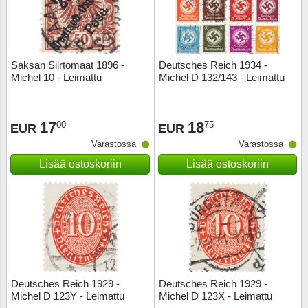
Kuljetu
Kypros
Saksan Siirtomaat 1896 -
Deutsches Reich 1934 -
Liechte
Michel 10 - Leimattu
Michel D 132/143 - Leimattu
Luxem
17
18
00
75
EUR
EUR
Länsi-E
Varastossa
Varastossa
Lisää ostoskoriin
Lisää ostoskoriin
Malta
Monak
Portuga
Portuga
Deutsches Reich 1929 -
Deutsches Reich 1929 -
Michel D 123Y - Leimattu
Michel D 123X - Leimattu
Puola