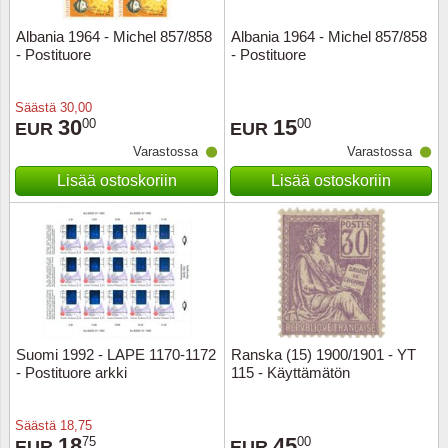
Albania 1964 - Michel 857/858
Albania 1964 - Michel 857/858
Uskont
EURO-k
Englant
- Postituore
- Postituore
Kuninka
Fär-Sa
Espanj
Säästä
30,00
30
15
00
00
EUR
EUR
Love
Hungar
Et.-ja 
Varastossa
Varastossa
Lisää ostoskoriin
Lisää ostoskoriin
Partio
KOLIKK
Etelä-A
Urheilu
Stamps
Gibralt
Postim
WORLD
Hollann
Kuljetu
Hollant
Suomi 1992 - LAPE 1170-1172
Ranska (15) 1900/1901 - YT
- Postituore arkki
115 - Käyttämätön
Kuuluis
Irlanti
Uusivu
Italia
Säästä
18,75
18
45
75
00
EUR
EUR