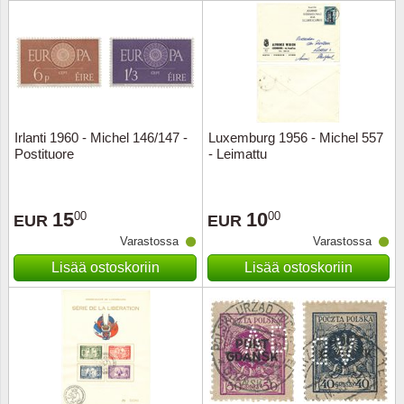
Urheilu
Uusi Se
USA
Irlanti 1960 - Michel 146/147 -
Luxemburg 1956 - Michel 557
Vatikaa
Postituore
- Leimattu
YK - Y
15
10
00
00
EUR
EUR
Varastossa
Varastossa
Lisää ostoskoriin
Lisää ostoskoriin