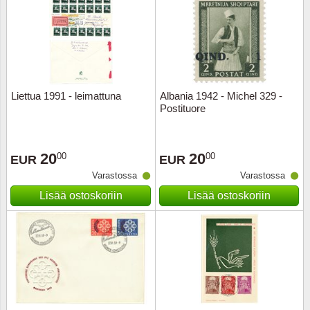
Liettua 1991 - leimattuna
Albania 1942 - Michel 329 -
Postituore
20
20
00
00
EUR
EUR
Varastossa
Varastossa
Lisää ostoskoriin
Lisää ostoskoriin