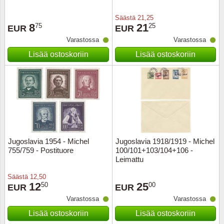
Säästä
21,25
Ransk
8
21
75
25
EUR
EUR
Varastossa
Varastossa
Ranskan
Lisää ostoskoriin
Lisää ostoskoriin
Roman
Saksan 
San Ma
Sveitsi
Jugoslavia 1954 - Michel
Jugoslavia 1918/1919 - Michel
755/759 - Postituore
100/101+103/104+106 -
Leimattu
Tsekko
Säästä
12,50
12
25
50
00
EUR
EUR
Turkki
Varastossa
Varastossa
Unkari
Lisää ostoskoriin
Lisää ostoskoriin