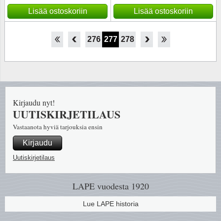
Lisää ostoskoriin
Lisää ostoskoriin
271
272
273
274
275
276
277
278
279
280
281
282
283
Kirjaudu nyt!
UUTISKIRJETILAUS
Vastaanota hyviä tarjouksia ensin
Kirjaudu
Uutiskirjetilaus
LAPE vuodesta 1920
Lue LAPE historia