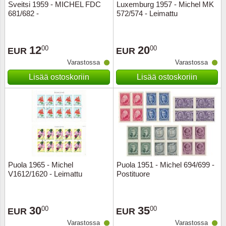
Sveitsi 1959 - MICHEL FDC
Luxemburg 1957 - Michel MK
681/682 -
572/574 - Leimattu
12
20
00
00
EUR
EUR
Varastossa
Varastossa
Lisää ostoskoriin
Lisää ostoskoriin
Puola 1965 - Michel
Puola 1951 - Michel 694/699 -
V1612/1620 - Leimattu
Postituore
30
35
00
00
EUR
EUR
Varastossa
Varastossa