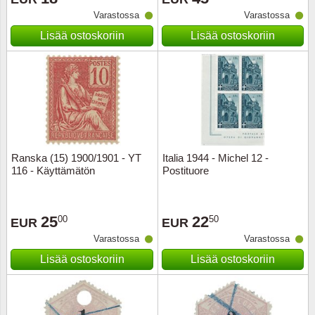
Varastossa
Varastossa
Musiiki
Itä-Sa
Lisää ostoskoriin
Lisää ostoskoriin
Itävalta
Japani
Jugosl
Kanaal
Ranska (15) 1900/1901 - YT
Italia 1944 - Michel 12 -
116 - Käyttämätön
Postituore
Kanad
25
22
00
50
Kiina
EUR
EUR
Varastossa
Varastossa
Kreikk
Lisää ostoskoriin
Lisää ostoskoriin
Kukkia 