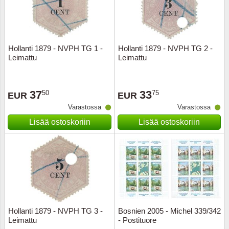
Kuljetu
Kypros
Hollanti 1879 - NVPH TG 1 -
Hollanti 1879 - NVPH TG 2 -
Liechte
Leimattu
Leimattu
Luxem
37
33
50
75
EUR
EUR
Länsi-E
Varastossa
Varastossa
Lisää ostoskoriin
Lisää ostoskoriin
Malta
Monak
Portuga
Portuga
Hollanti 1879 - NVPH TG 3 -
Bosnien 2005 - Michel 339/342
Leimattu
- Postituore
Puola