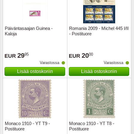
Kuljetu
Kypros
Päiväntasaajan Guinea -
Romania 2009 - Michel 445 I/II
Liechte
Kaloja
- Postituore
Luxem
29
20
95
00
EUR
EUR
Länsi-E
Varastossa
Varastossa
Lisää ostoskoriin
Lisää ostoskoriin
Malta
Monak
Portuga
Portuga
Monaco 1910 - YT T9 -
Monaco 1910 - YT T8 -
Postituore
Postituore
Puola