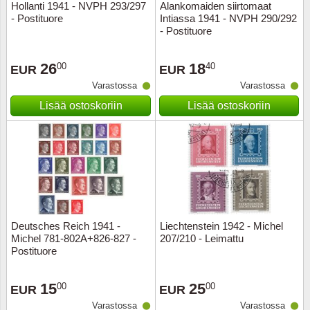
Hollanti 1941 - NVPH 293/297
Alankomaiden siirtomaat
- Postituore
Intiassa 1941 - NVPH 290/292
- Postituore
26
18
00
40
EUR
EUR
Varastossa
Varastossa
Lisää ostoskoriin
Lisää ostoskoriin
Deutsches Reich 1941 -
Liechtenstein 1942 - Michel
Michel 781-802A+826-827 -
207/210 - Leimattu
Postituore
15
25
00
00
EUR
EUR
Varastossa
Varastossa