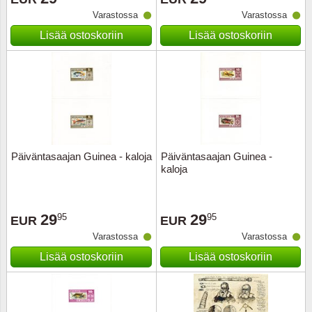
Varastossa
Varastossa
Musiiki
Itä-Sa
Lisää ostoskoriin
Lisää ostoskoriin
Itävalta
Japani
Jugosl
Kanaal
Päiväntasaajan Guinea - kaloja
Päiväntasaajan Guinea -
kaloja
Kanad
29
29
95
95
Kiina
EUR
EUR
Varastossa
Varastossa
Kreikk
Lisää ostoskoriin
Lisää ostoskoriin
Kukkia 