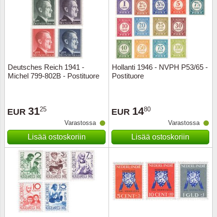
Deutsches Reich 1941 -
Hollanti 1946 - NVPH P53/65 -
Michel 799-802B - Postituore
Postituore
31
14
25
80
EUR
EUR
Varastossa
Varastossa
Lisää ostoskoriin
Lisää ostoskoriin