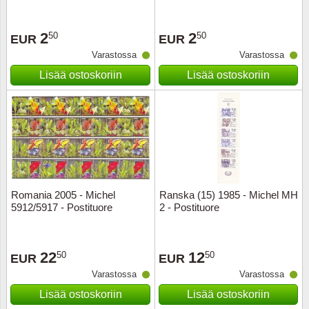
Ransk
2
2
50
50
EUR
EUR
Varastossa
Varastossa
Ranskan
Lisää ostoskoriin
Lisää ostoskoriin
Roman
Saksan 
San Ma
Sveitsi
Romania 2005 - Michel
Ranska (15) 1985 - Michel MH
5912/5917 - Postituore
2 - Postituore
Tsekko
22
12
50
50
EUR
EUR
Turkki
Varastossa
Varastossa
Unkari
Lisää ostoskoriin
Lisää ostoskoriin