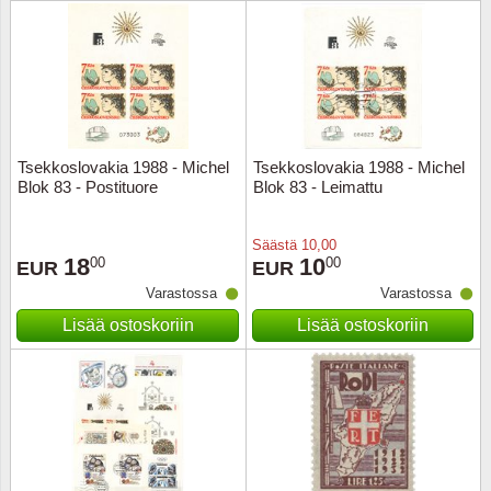
Urheilu
Uusi Se
USA
Tsekkoslovakia 1988 - Michel
Tsekkoslovakia 1988 - Michel
Vatikaa
Blok 83 - Postituore
Blok 83 - Leimattu
YK - Y
Säästä
10,00
18
10
00
00
EUR
EUR
Varastossa
Varastossa
Lisää ostoskoriin
Lisää ostoskoriin