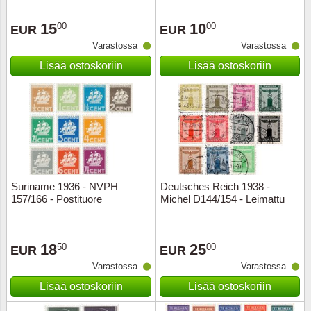
15
10
00
00
EUR
EUR
Varastossa
Varastossa
Lisää ostoskoriin
Lisää ostoskoriin
Suriname 1936 - NVPH
Deutsches Reich 1938 -
157/166 - Postituore
Michel D144/154 - Leimattu
18
25
50
00
EUR
EUR
Varastossa
Varastossa
Lisää ostoskoriin
Lisää ostoskoriin