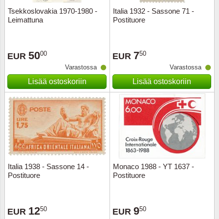
Tsekkoslovakia 1970-1980 -
Italia 1932 - Sassone 71 -
Leimattuna
Postituore
50
7
00
50
EUR
EUR
Varastossa
Varastossa
Lisää ostoskoriin
Lisää ostoskoriin
Italia 1938 - Sassone 14 -
Monaco 1988 - YT 1637 -
Postituore
Postituore
12
9
50
50
EUR
EUR