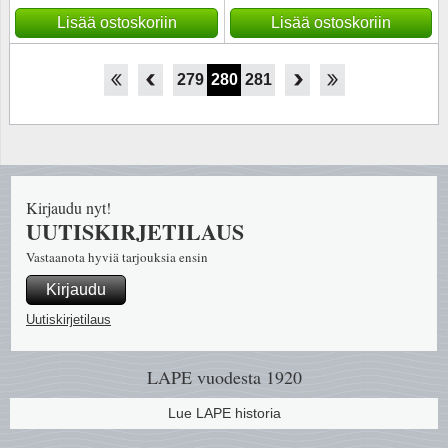
Lisää ostoskoriin
Lisää ostoskoriin
274
275
276
277
278
279
280
281
282
283
284
285
286
Kirjaudu nyt!
UUTISKIRJETILAUS
Vastaanota hyviä tarjouksia ensin
Kirjaudu
Uutiskirjetilaus
LAPE vuodesta 1920
Lue LAPE historia