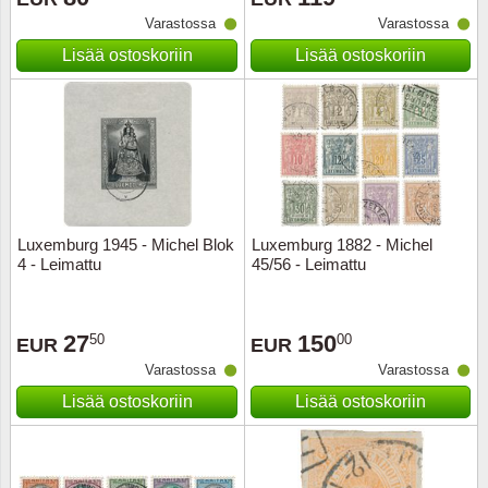
Varastossa
Varastossa
Musiiki
Itä-Sa
Lisää ostoskoriin
Lisää ostoskoriin
Itävalta
Japani
Jugosl
Kanaal
Luxemburg 1945 - Michel Blok
Luxemburg 1882 - Michel
4 - Leimattu
45/56 - Leimattu
Kanad
27
150
50
00
Kiina
EUR
EUR
Varastossa
Varastossa
Kreikk
Lisää ostoskoriin
Lisää ostoskoriin
Kukkia 