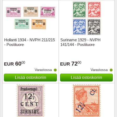
Urheilu
Uusi Se
USA
Hollanti 1934 - NVPH 211/215
Suriname 1929 - NVPH
Vatikaa
- Postituore
141/144 - Postituore
YK - Y
60
72
00
00
EUR
EUR
Varastossa
Varastossa
Lisää ostoskoriin
Lisää ostoskoriin