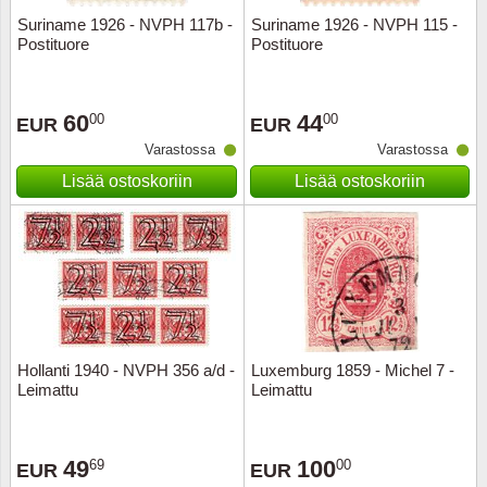
Suriname 1926 - NVPH 117b -
Suriname 1926 - NVPH 115 -
Postituore
Postituore
60
44
00
00
EUR
EUR
Varastossa
Varastossa
Lisää ostoskoriin
Lisää ostoskoriin
Hollanti 1940 - NVPH 356 a/d -
Luxemburg 1859 - Michel 7 -
Leimattu
Leimattu
49
100
69
00
EUR
EUR