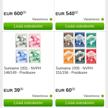
Ransk
600
540
00
00
EUR
EUR
Varastossa
Varastossa
Ranskan
Lisää ostoskoriin
Lisää ostoskoriin
Roman
Saksan 
San Ma
Sveitsi
Suriname 1931 - NVPH
Suriname 1935 - NVPH
146/149 - Postituore
151/156 - Postituore
Tsekko
39
60
00
00
EUR
EUR
Turkki
Varastossa
Varastossa
Unkari
Lisää ostoskoriin
Lisää ostoskoriin