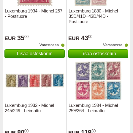
Luxemburg 1934 - Michel 257
Luxemburg 1880 - Michel
Uskont
EURO-k
Englant
- Postituore
39D/41D+43D/44D -
Postituore
Kuninka
Fär-Sa
Espanj
35
43
00
00
EUR
EUR
Love
Hungar
Et.-ja 
Varastossa
Varastossa
Lisää ostoskoriin
Lisää ostoskoriin
Partio
KOLIKK
Etelä-A
Urheilu
Stamps
Gibralt
Postim
WORLD
Hollann
Kuljetu
Hollant
Luxemburg 1932 - Michel
Luxemburg 1934 - Michel
245/249 - Leimattu
259/264 - Leimattu
Kuuluis
Irlanti
Uusivu
Italia
80
119
00
50
EUR
EUR