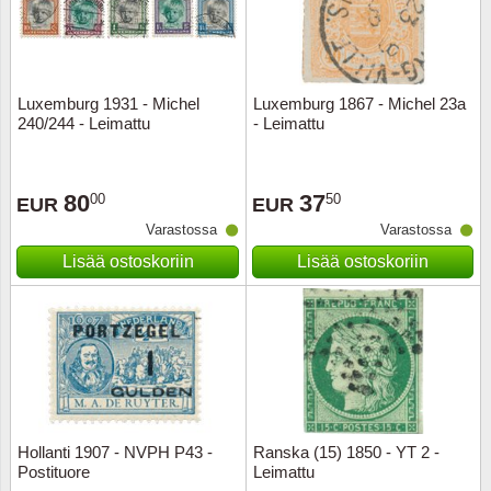
Kuljetu
Kypros
Luxemburg 1931 - Michel
Luxemburg 1867 - Michel 23a
Liechte
240/244 - Leimattu
- Leimattu
Luxem
80
37
00
50
EUR
EUR
Länsi-E
Varastossa
Varastossa
Lisää ostoskoriin
Lisää ostoskoriin
Malta
Monak
Portuga
Portuga
Hollanti 1907 - NVPH P43 -
Ranska (15) 1850 - YT 2 -
Postituore
Leimattu
Puola