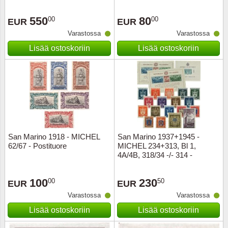
550
80
00
00
EUR
EUR
Varastossa
Varastossa
Lisää ostoskoriin
Lisää ostoskoriin
San Marino 1918 - MICHEL
San Marino 1937+1945 -
62/67 - Postituore
MICHEL 234+313, Bl 1,
4A/4B, 318/34 -/- 314 -
Postituore
100
230
00
50
EUR
EUR
Varastossa
Varastossa
Lisää ostoskoriin
Lisää ostoskoriin