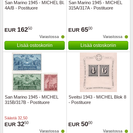
San Marino 1945 - MICHEL Bl.
San Marino 1945 - MICHEL
4A/B - Postituore
315A/317A - Postituore
162
65
50
00
EUR
EUR
Varastossa
Varastossa
Lisää ostoskoriin
Lisää ostoskoriin
San Marino 1945 - MICHEL
Sveitsi 1943 - MICHEL Blok 8
315B/317B - Postituore
- Postituore
Säästä
32,50
32
50
50
00
EUR
EUR
Varastossa
Varastossa