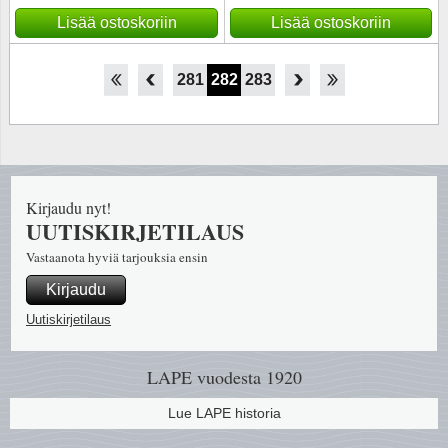
Lisää ostoskoriin
Lisää ostoskoriin
276
277
278
279
280
281
282
283
284
285
286
287
288
Kirjaudu nyt!
UUTISKIRJETILAUS
Vastaanota hyviä tarjouksia ensin
Kirjaudu
Uutiskirjetilaus
LAPE vuodesta 1920
Lue LAPE historia