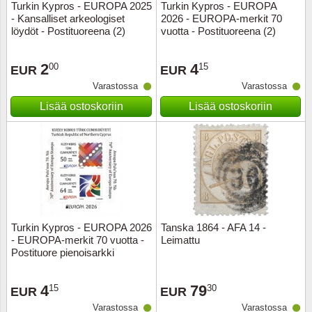
Turkin Kypros - EUROPA 2025
Turkin Kypros - EUROPA
- Kansalliset arkeologiset
2026 - EUROPA-merkit 70
löydöt - Postituoreena (2)
vuotta - Postituoreena (2)
2
4
00
15
EUR
EUR
Varastossa
Varastossa
Lisää ostoskoriin
Lisää ostoskoriin
Turkin Kypros - EUROPA 2026
Tanska 1864 - AFA 14 -
- EUROPA-merkit 70 vuotta -
Leimattu
Postituore pienoisarkki
4
79
15
30
EUR
EUR
Varastossa
Varastossa