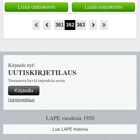
Lisää ostoskoriin
Lisää ostoskoriin
356
357
358
359
360
361
362
363
364
365
366
367
368
Kirjaudu nyt!
UUTISKIRJETILAUS
Vastaanota hyviä tarjouksia ensin
Kirjaudu
Uutiskirjetilaus
LAPE vuodesta 1920
Lue LAPE historia