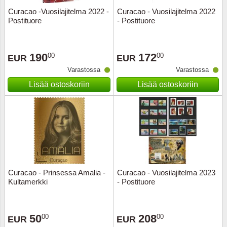
Curacao -Vuosilajitelma 2022 -
Curacao - Vuosilajitelma 2022
Postituore
- Postituore
190
172
00
00
EUR
EUR
Varastossa
Varastossa
Lisää ostoskoriin
Lisää ostoskoriin
Curacao - Prinsessa Amalia -
Curacao - Vuosilajitelma 2023
Kultamerkki
- Postituore
50
208
00
00
EUR
EUR