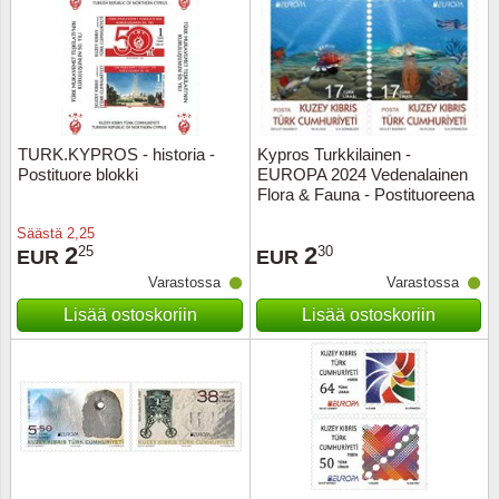
TURK.KYPROS - historia -
Kypros Turkkilainen -
Postituore blokki
EUROPA 2024 Vedenalainen
Flora & Fauna - Postituoreena
(2)
Säästä
2,25
2
2
25
30
EUR
EUR
Varastossa
Varastossa
Lisää ostoskoriin
Lisää ostoskoriin