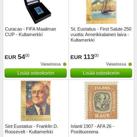
Kuljetu
Kypros
Curacao - FIFA Maailman
St. Eustatius - First Salute 250
Liechte
CUP - Kultamerkki
vuotta: Amerikkalainen laiva -
Kultamerkki
Luxem
54
113
00
00
EUR
EUR
Länsi-E
Varastossa
Varastossa
Lisää ostoskoriin
Lisää ostoskoriin
Malta
Monak
Portuga
Portuga
Sint Eustatius - Franklin D.
Islanti 1907 - AFA 26 -
Roosevelt - Kultamerkki
Postituoreena
Puola