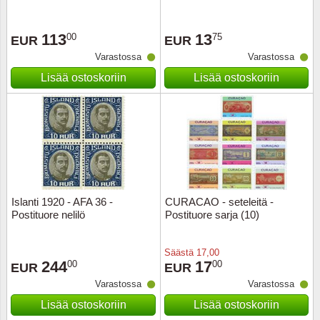
Ransk
113
13
00
75
EUR
EUR
Varastossa
Varastossa
Ranskan
Lisää ostoskoriin
Lisää ostoskoriin
Roman
Saksan 
San Ma
Sveitsi
Islanti 1920 - AFA 36 -
CURACAO - seteleitä -
Postituore nelilö
Postituore sarja (10)
Tsekko
Säästä
17,00
244
17
00
00
EUR
EUR
Turkki
Varastossa
Varastossa
Unkari
Lisää ostoskoriin
Lisää ostoskoriin