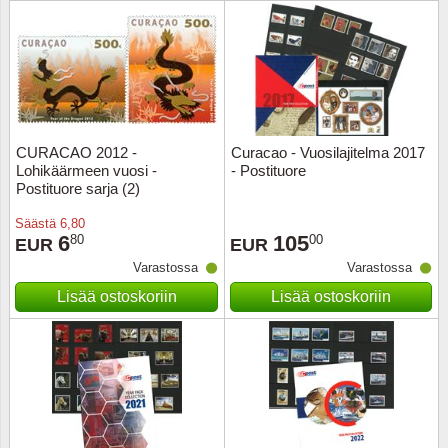
Urheilu
Uusi Se
USA
CURACAO 2012 -
Curacao - Vuosilajitelma 2017
Vatikaa
Lohikäärmeen vuosi -
- Postituore
Postituore sarja (2)
YK - Y
Säästä
6,80
6
105
80
00
EUR
EUR
Varastossa
Varastossa
Lisää ostoskoriin
Lisää ostoskoriin