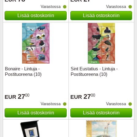
Varastossa
Varastossa
Musiiki
Itä-Sa
Lisää ostoskoriin
Lisää ostoskoriin
Itävalta
Japani
Jugosl
Kanaal
Bonaire - Lintuja -
Sint Eustatius - Lintuja -
Postituoreena (10)
Postituoreena (10)
Kanad
27
27
00
00
Kiina
EUR
EUR
Varastossa
Varastossa
Kreikk
Lisää ostoskoriin
Lisää ostoskoriin
Kukkia 