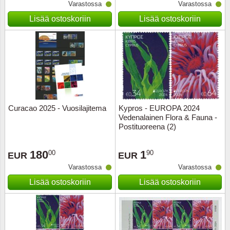
Varastossa
Varastossa
Lisää ostoskoriin
Lisää ostoskoriin
Curacao 2025 - Vuosilajitema
Kypros - EUROPA 2024
Vedenalainen Flora & Fauna -
Postituoreena (2)
180
1
00
90
EUR
EUR
Varastossa
Varastossa
Lisää ostoskoriin
Lisää ostoskoriin