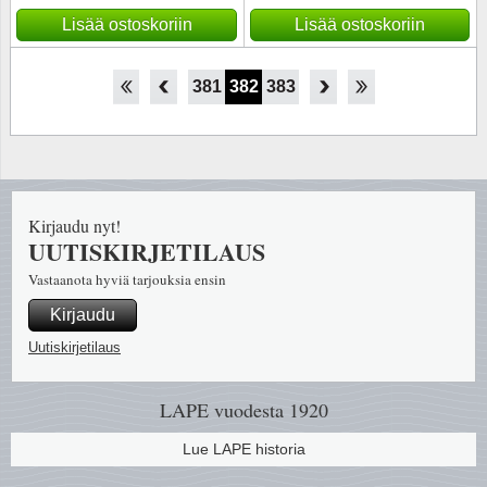
Lisää ostoskoriin
Lisää ostoskoriin
376
377
378
379
380
381
382
383
384
385
386
387
388
Kirjaudu nyt!
UUTISKIRJETILAUS
Vastaanota hyviä tarjouksia ensin
Kirjaudu
Uutiskirjetilaus
LAPE vuodesta 1920
Lue LAPE historia