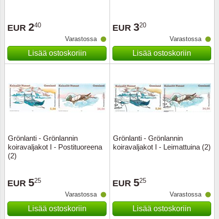
Ransk
2
3
40
20
EUR
EUR
Varastossa
Varastossa
Ranskan
Lisää ostoskoriin
Lisää ostoskoriin
Roman
Saksan 
San Ma
Sveitsi
Grönlanti - Grönlannin
Grönlanti - Grönlannin
koiravaljakot I - Postituoreena
koiravaljakot I - Leimattuina (2)
(2)
Tsekko
5
5
25
25
EUR
EUR
Turkki
Varastossa
Varastossa
Unkari
Lisää ostoskoriin
Lisää ostoskoriin