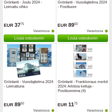
Grönlanti - Joulu 2024 -
Grönlanti - Vuosilajitelma 2024
Leimattu vihko
- Postituore
37
89
75
50
EUR
EUR
Varastossa
Varastossa
Lisää ostoskoriin
Lisää ostoskoriin
Grönlanti - Vuosilajitelma 2024
Grönlanti - Frankkeraus merkit
- Leimattuna
2024: Arktisia kettuja -
Postituoreena (4)
89
11
50
75
EUR
EUR
Varastossa
Varastossa