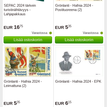
SEPAC 2024 tärkein
Grönlanti - Hafnia 2024 -
turistinähtävyys -
Postituoreena (2)
Lahjapakkaus
16
5
75
35
EUR
EUR
Varastossa
Varastossa
Lisää ostoskoriin
Lisää ostoskoriin
Grönlanti - Hafnia 2024 -
Grönlanti - Hafnia 2024 - EPK
Leimattuna (2)
5
6
35
15
EUR
EUR