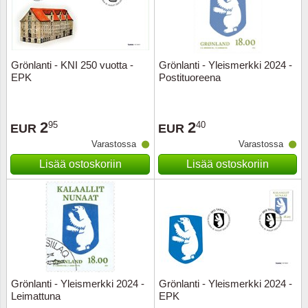
Kuljetu
Kypros
Grönlanti - KNI 250 vuotta -
Grönlanti - Yleismerkki 2024 -
Liechte
EPK
Postituoreena
Luxem
2
2
95
40
EUR
EUR
Länsi-E
Varastossa
Varastossa
Lisää ostoskoriin
Lisää ostoskoriin
Malta
Monak
Portuga
Portuga
Grönlanti - Yleismerkki 2024 -
Grönlanti - Yleismerkki 2024 -
Leimattuna
EPK
Puola