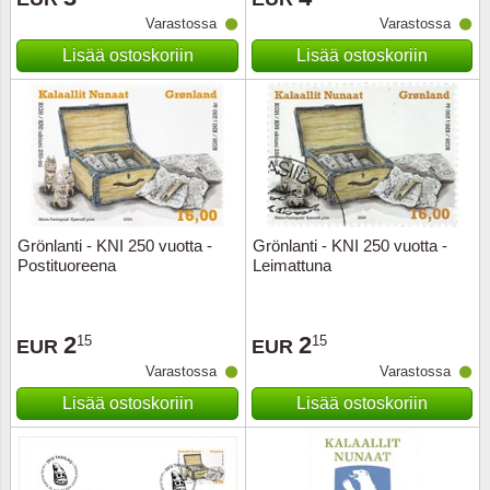
Varastossa
Varastossa
Musiiki
Itä-Sa
Lisää ostoskoriin
Lisää ostoskoriin
Itävalta
Japani
Jugosl
Kanaal
Grönlanti - KNI 250 vuotta -
Grönlanti - KNI 250 vuotta -
Postituoreena
Leimattuna
Kanad
2
2
15
15
Kiina
EUR
EUR
Varastossa
Varastossa
Kreikk
Lisää ostoskoriin
Lisää ostoskoriin
Kukkia 