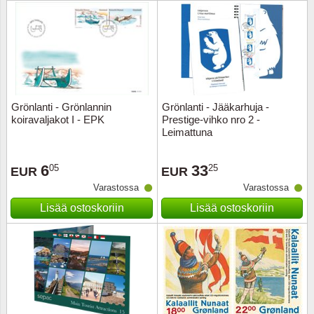
Urheilu
Uusi Se
USA
Grönlanti - Grönlannin
Grönlanti - Jääkarhuja -
Vatikaa
koiravaljakot I - EPK
Prestige-vihko nro 2 -
Leimattuna
YK - Y
6
33
05
25
EUR
EUR
Varastossa
Varastossa
Lisää ostoskoriin
Lisää ostoskoriin