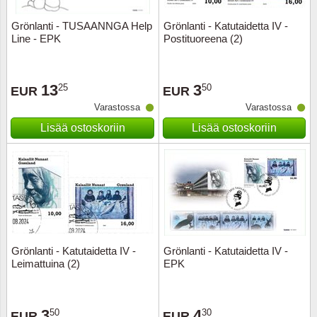
Grönlanti - TUSAANNGA Help
Grönlanti - Katutaidetta IV -
Uskont
EURO-k
Englant
Line - EPK
Postituoreena (2)
Kuninka
Fär-Sa
Espanj
13
3
25
50
EUR
EUR
Love
Hungar
Et.-ja 
Varastossa
Varastossa
Lisää ostoskoriin
Lisää ostoskoriin
Partio
KOLIKK
Etelä-A
Urheilu
Stamps
Gibralt
Postim
WORLD
Hollann
Kuljetu
Hollant
Grönlanti - Katutaidetta IV -
Grönlanti - Katutaidetta IV -
Leimattuina (2)
EPK
Kuuluis
Irlanti
Uusivu
Italia
3
4
50
30
EUR
EUR