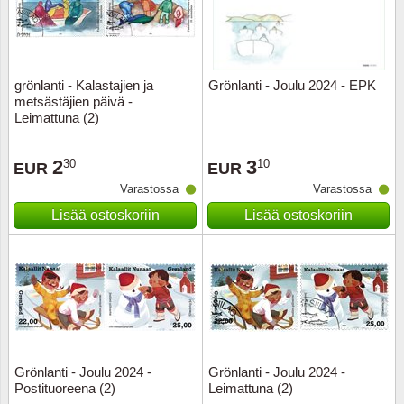
Kuljetu
Kypros
grönlanti - Kalastajien ja
Grönlanti - Joulu 2024 - EPK
Liechte
metsästäjien päivä -
Leimattuna (2)
Luxem
2
3
30
10
EUR
EUR
Länsi-E
Varastossa
Varastossa
Lisää ostoskoriin
Lisää ostoskoriin
Malta
Monak
Portuga
Portuga
Grönlanti - Joulu 2024 -
Grönlanti - Joulu 2024 -
Postituoreena (2)
Leimattuna (2)
Puola