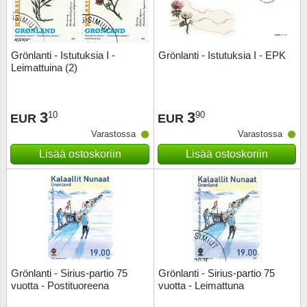
Grönlanti - Istutuksia I -
Grönlanti - Istutuksia I - EPK
Leimattuina (2)
3
3
10
90
EUR
EUR
Varastossa
Varastossa
Lisää ostoskoriin
Lisää ostoskoriin
Grönlanti - Sirius-partio 75
Grönlanti - Sirius-partio 75
vuotta - Postituoreena
vuotta - Leimattuna