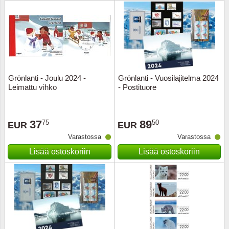
Urheilu
Uusi Se
USA
Grönlanti - Joulu 2024 -
Grönlanti - Vuosilajitelma 2024
Vatikaa
Leimattu vihko
- Postituore
YK - Y
37
89
75
50
EUR
EUR
Varastossa
Varastossa
Lisää ostoskoriin
Lisää ostoskoriin