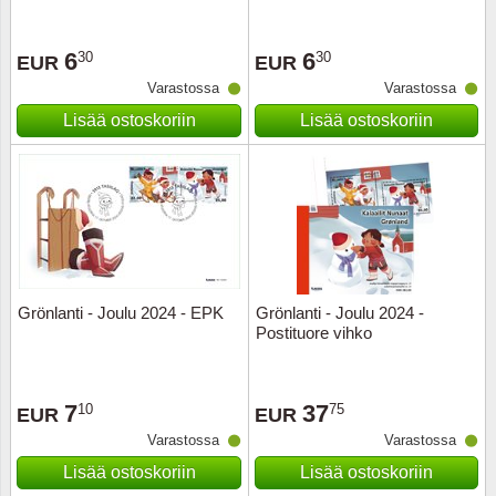
Ransk
6
6
30
30
EUR
EUR
Varastossa
Varastossa
Ranskan
Lisää ostoskoriin
Lisää ostoskoriin
Roman
Saksan 
San Ma
Sveitsi
Grönlanti - Joulu 2024 - EPK
Grönlanti - Joulu 2024 -
Postituore vihko
Tsekko
7
37
10
75
EUR
EUR
Turkki
Varastossa
Varastossa
Unkari
Lisää ostoskoriin
Lisää ostoskoriin