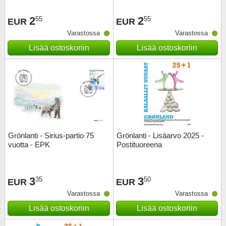
2
2
55
55
EUR
EUR
Varastossa
Varastossa
Lisää ostoskoriin
Lisää ostoskoriin
Grönlanti - Sirius-partio 75
Grönlanti - Lisäarvo 2025 -
vuotta - EPK
Postituoreena
3
3
35
50
EUR
EUR
Varastossa
Varastossa
Lisää ostoskoriin
Lisää ostoskoriin