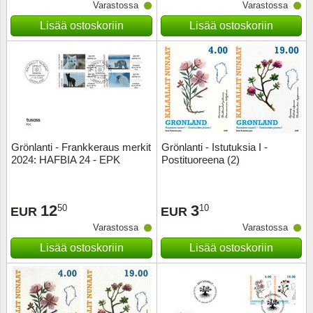
Varastossa
Varastossa
Lisää ostoskoriin
Lisää ostoskoriin
Grönlanti - Frankkeraus merkit
Grönlanti - Istutuksia I -
2024: HAFBIA 24 - EPK
Postituoreena (2)
12
3
50
10
EUR
EUR
Varastossa
Varastossa
Lisää ostoskoriin
Lisää ostoskoriin