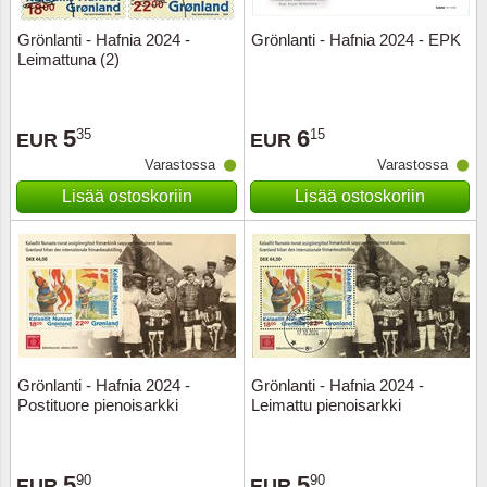
Grönlanti - Hafnia 2024 -
Grönlanti - Hafnia 2024 - EPK
Uskont
EURO-k
Englant
Leimattuna (2)
Kuninka
Fär-Sa
Espanj
5
6
35
15
EUR
EUR
Love
Hungar
Et.-ja 
Varastossa
Varastossa
Lisää ostoskoriin
Lisää ostoskoriin
Partio
KOLIKK
Etelä-A
Urheilu
Stamps
Gibralt
Postim
WORLD
Hollann
Kuljetu
Hollant
Grönlanti - Hafnia 2024 -
Grönlanti - Hafnia 2024 -
Postituore pienoisarkki
Leimattu pienoisarkki
Kuuluis
Irlanti
Uusivu
Italia
5
5
90
90
EUR
EUR