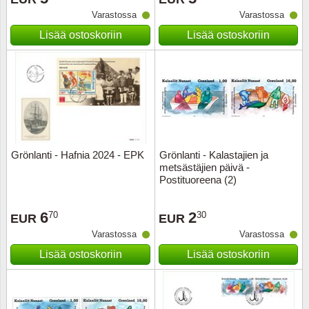
Varastossa
Varastossa
Musiiki
Itä-Sa
Lisää ostoskoriin
Lisää ostoskoriin
Itävalta
Japani
Jugosl
Kanaal
Grönlanti - Hafnia 2024 - EPK
Grönlanti - Kalastajien ja
metsästäjien päivä -
Postituoreena (2)
Kanad
6
2
70
30
Kiina
EUR
EUR
Varastossa
Varastossa
Kreikk
Lisää ostoskoriin
Lisää ostoskoriin
Kukkia 