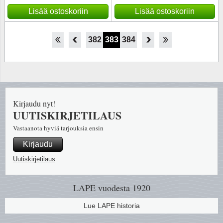
Lisää ostoskoriin
Lisää ostoskoriin
377
378
379
380
381
382
383
384
385
386
387
388
389
Kirjaudu nyt!
UUTISKIRJETILAUS
Vastaanota hyviä tarjouksia ensin
Kirjaudu
Uutiskirjetilaus
LAPE vuodesta 1920
Lue LAPE historia