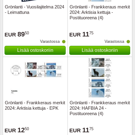
Grönlanti - Vuosilajitelma 2024
Grönlanti - Frankkeraus merkit
- Leimattuna
2024: Arktisia kettuja -
Postituoreena (4)
89
11
50
75
EUR
EUR
Varastossa
Varastossa
Lisää ostoskoriin
Lisää ostoskoriin
Grönlanti - Frankkeraus merkit
Grönlanti - Frankkeraus merkit
2024: Arktisia kettuja - EPK
2024: HAFBIA 24 -
Postituoreena (4)
12
11
50
75
EUR
EUR