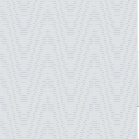
Karhuja
Kiina
Karttoja
Kirgisia
Kasveja
Komoorit
Kesä-Olympialaiset
Kongo
Kiinalainen uusi vuosi
Kreikka
Kiipeily
Kroatia
Kilpikonnia
Kuuba
Kirjallisuus
Kypros
Kirkkoja
Laos
Kissoja
Latvia
Klassillinen musiikki
Liberia
Koiria
Liechtenstein
Kolikot/Setelit
Liettua
Koralleja
Lounais-Afrikka
Kotieläimiä
Luxemburg
Kukkia
Macau
Kuninkaallisia
Madagaskar P
Kyyhkysiä
Malawi
Käsipallo
Malaysia
Käsityötaito
Malediivit
Lace
Mali
Laivoja
Malta
Lakes and rivers
Marokko
Laki
Marshall-saaret