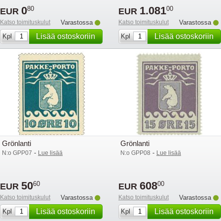
0
1.081
80
00
EUR
EUR
Katso toimituskulut
Varastossa
Katso toimituskulut
Varastossa
Lisää ostoskoriin
Lisää ostoskoriin
Kpl
Kpl
Grönlanti
Grönlanti
-
-
N:o GPP07
Lue lisää
N:o GPP08
Lue lisää
50
608
60
00
EUR
EUR
Katso toimituskulut
Varastossa
Katso toimituskulut
Varastossa
Lisää ostoskoriin
Lisää ostoskoriin
Kpl
Kpl