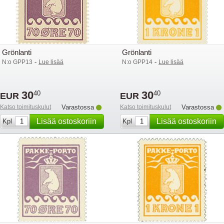
Grönlanti
Grönlanti
-
-
N:o GPP13
Lue lisää
N:o GPP14
Lue lisää
30
30
40
40
EUR
EUR
Katso toimituskulut
Varastossa
Katso toimituskulut
Varastossa
Lisää ostoskoriin
Lisää ostoskoriin
Kpl
Kpl