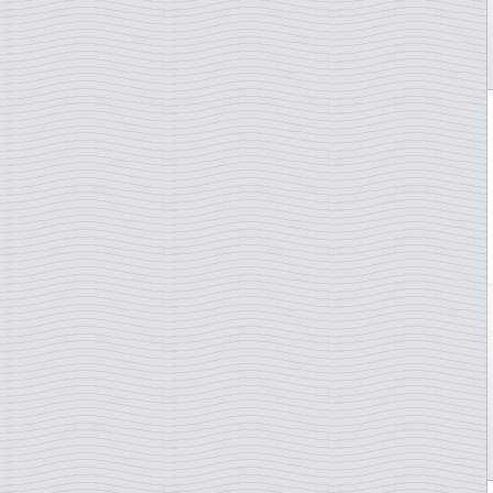
Haiti
Hyönteisiä
Guyana
Ilmalaivoja Zeppelin
Hollanti
Impressionnistes
Hongkong
Jalkapallo
Indonesia
Jalkapallo EM-kisat - eri
Intia
Jalkapallo EM-kisat - vain
Irak
Jalkapallo MM
Iran
Jalkapalloseuroja
Irlanti
Jalokiviä
Isle of Man
Jazz
Israel
Johann Sebastian Bach
Italia
Joint issue
Itä-Saksa (GDR)
Joint issue with Fran
Itävalta
Joulu
Jamaika
Judo
Japani
Jules Verne
Jemen
Jäniksiä
Jersey
JÄÄKIEKKO
Jordania
Jääkiekko - järj.maat
Jugoslavia
Kaiverrepaino
Kambodza
Kalastus
Kanada
Kaloja
Kazakstan
Kansanpukuja
Keski-Afrikan Tasavalta