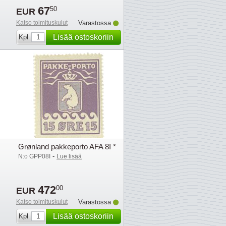
67
50
EUR
Katso toimituskulut
Varastossa
Lisää ostoskoriin
Kpl
Grønland pakkeporto AFA 8I *
-
N:o GPP08I
Lue lisää
472
00
EUR
Katso toimituskulut
Varastossa
Lisää ostoskoriin
Kpl