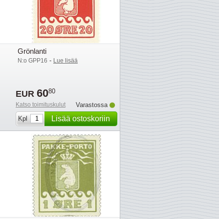
Grönlanti
-
N:o GPP16
Lue lisää
60
80
EUR
Katso toimituskulut
Varastossa
Lisää ostoskoriin
Kpl