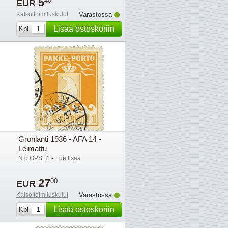
5
40
EUR
Katso toimituskulut
Varastossa
Lisää ostoskoriin
Kpl
Grönlanti 1936 - AFA 14 -
Leimattu
-
N:o GPS14
Lue lisää
27
00
EUR
Katso toimituskulut
Varastossa
Lisää ostoskoriin
Kpl