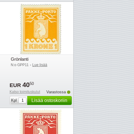
Grönlanti
-
N:o GPP11
Lue lisää
40
50
EUR
Katso toimituskulut
Varastossa
Lisää ostoskoriin
Kpl