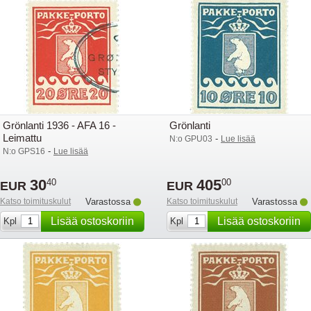
Grönlanti 1936 - AFA 16 -
Grönlanti
Leimattu
-
N:o GPU03
Lue lisää
-
N:o GPS16
Lue lisää
30
405
40
00
EUR
EUR
Katso toimituskulut
Varastossa
Katso toimituskulut
Varastossa
Lisää ostoskoriin
Lisää ostoskoriin
Kpl
Kpl