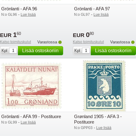
Grönlanti - AFA 96
Grönlanti - AFA 97
-
-
N:o GL96
Lue lisää
N:o GL97
Lue lisää
1
0
60
80
EUR
EUR
Katso toimituskulut
Varastossa
Katso toimituskulut
Varastossa
Lisää ostoskoriin
Lisää ostoskoriin
Kpl
Kpl
Grönlanti - AFA 99 - Postituore
Grønland 1905 - AFA 3 -
Postituore
-
N:o GL99
Lue lisää
-
N:o GPP03
Lue lisää