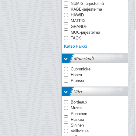
Puhdistus
NUMIS-järjestelmä
SF (suojataskuilla)
Vesileimanetsijä
KABE-järjestelmä
Suojakotelo
Vuosikirjoja
HAWID
Vuosilajitelmia
MATRIX
Yksittäisiä
GRANDE
postimerkkejä/sarj
MOC-järjestelmä
TACK
PREMIUM
Katso kaikki
OPTIMA-järjestelmä
Quadrum
Materiaali
VARIO
KANZLEI-järjestelmä
Cupronickel
ENCAP-lehtiä
Hopea
COMFORT
Pronssi
FOLIO-järjestelmä
Smart
Väri
LEDER
AFA
Bordeaux
NVPH
Musta
LAPE
Punainen
Battenberg
Ruskea
Edifil
Sininen
FACIT
Valikoituja