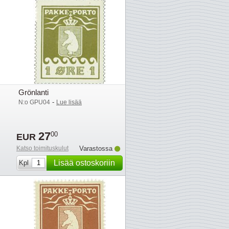
Grönlanti
-
N:o GPU04
Lue lisää
27
00
EUR
Katso toimituskulut
Varastossa
Lisää ostoskoriin
Kpl