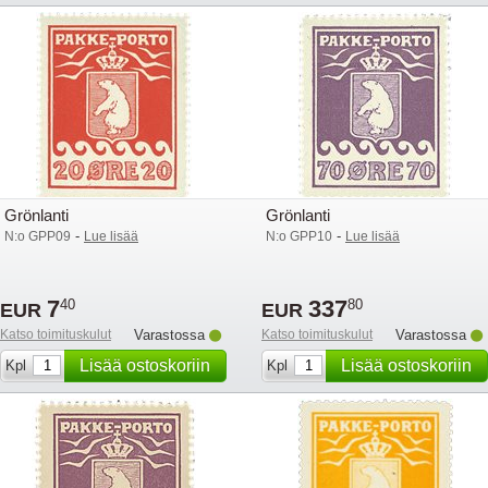
Grönlanti
Grönlanti
-
-
N:o GPP09
Lue lisää
N:o GPP10
Lue lisää
7
337
40
80
EUR
EUR
Katso toimituskulut
Varastossa
Katso toimituskulut
Varastossa
Lisää ostoskoriin
Lisää ostoskoriin
Kpl
Kpl