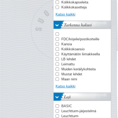
Kolikkokapseleita
Kolikkokasetteja
Kolikkokehyksiä
Katso kaikki
Kolikko-kirjeitä
Kolikkoluettelo
Tarkenna hakusi
Kolikkolaatikoita
Kuivauskirja
Lahjapakkauksia
FDC/kirjeile/postikorteille
Lehtisarja (sis. useita
Kansia
vuosia
Kolikkokoansio
Lisälehdet (yksittäiset
Käyttämätön liimakkeella
vuodet
LB lehdet
Maksimikortit
Leimattu
Mission-kilotavaraa
Muiden keräilykohteita
Pergamiinikuoria
Mustat lehdet
Pienoisarkkkeja
Maan nimi
Postikortin
Neutraali lehtiä
Postimerkkejä/sarjoja
Katso kaikki
Normal (ilman
Postimerkkiliimakkeita
suojataskuja)
Postimerkkiluettelo
Laji
Otsikko vaakuna
Postimerkkivihkoja
Perfect-kannet
Postin sinetöimää
BASIC
Postituore
kilotavaraa
Leuchtturm-järjestelmä
Rengaskannet
Prestige-vihkoja
Leuchtturm
Setelikansioita