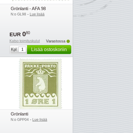
Grönlanti - AFA 98
-
N:o GL98
Lue lisää
0
80
EUR
Katso toimituskulut
Varastossa
Lisää ostoskoriin
Kpl
Grönlanti
-
N:o GPP04
Lue lisää