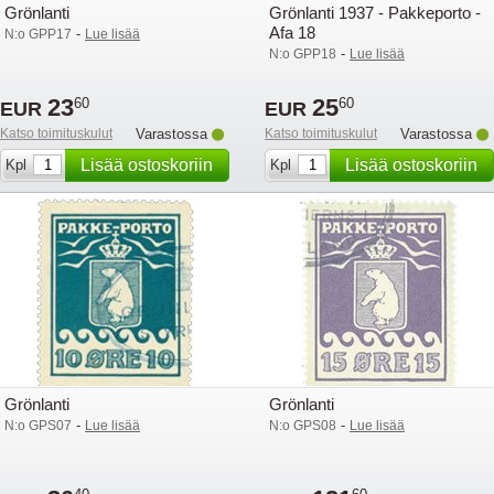
Grönlanti
Grönlanti 1937 - Pakkeporto -
Afa 18
-
N:o GPP17
Lue lisää
-
N:o GPP18
Lue lisää
23
25
60
60
EUR
EUR
Katso toimituskulut
Varastossa
Katso toimituskulut
Varastossa
Lisää ostoskoriin
Lisää ostoskoriin
Kpl
Kpl
Grönlanti
Grönlanti
-
-
N:o GPS07
Lue lisää
N:o GPS08
Lue lisää