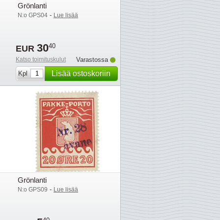
Grönlanti
-
N:o GPS04
Lue lisää
30
40
EUR
Katso toimituskulut
Varastossa
Lisää ostoskoriin
Kpl
Grönlanti
-
N:o GPS09
Lue lisää