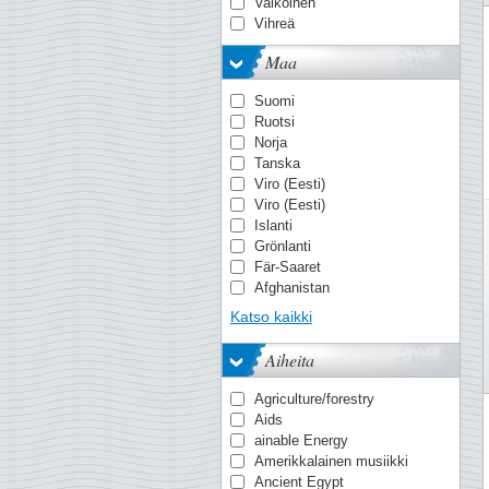
MICHEL
Valkoinen
Stanley Gibbons
Vihreä
Yvert & Tellier
Maa
Suomi
Ruotsi
Norja
Tanska
Viro (Eesti)
Viro (Eesti)
Islanti
Grönlanti
Fär-Saaret
Afghanistan
Ahvenanmaa
Katso kaikki
Ahvenanmaa
Alankomaiden Itä-Intia
Aiheita
Albania
Alderney
Agriculture/forestry
Algeria
Aids
Andorra - Espanjan
ainable Energy
Andorra - Ranska
Amerikkalainen musiikki
Angola
Ancient Egypt