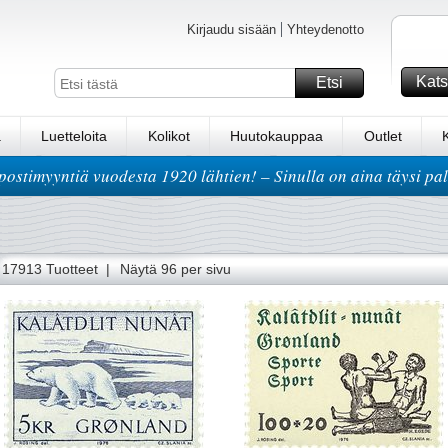
Kirjaudu sisään
Yhteydenotto
Kats
Etsi
a
Luetteloita
Kolikot
Huutokauppaa
Outlet
postimyyntiä vuodesta 1920 lähtien! – Sinulla on aina täysi pa
409
410
411
412
413
414
415
416
417
418
419
420
421
17913 Tuotteet |
Näytä 96 per sivu