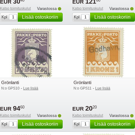
30
121
40
60
EUR
EUR
Katso toimituskulut
Varastossa
Katso toimituskulut
Varastossa
Lisää ostoskoriin
Lisää ostoskoriin
Kpl
Kpl
Grönlanti
Grönlanti
-
-
N:o GPS10
Lue lisää
N:o GPS11
Lue lisää
94
20
60
20
EUR
EUR
Katso toimituskulut
Varastossa
Katso toimituskulut
Varastossa
Lisää ostoskoriin
Lisää ostoskoriin
Kpl
Kpl