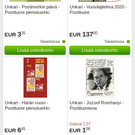
Unkari - Postimerkin päivä -
Unkari - Vuosilajitelma 2020 -
Postituore pienoisarkki
Postituore
3
137
35
00
EUR
EUR
Varastossa
Varastossa
Lisää ostoskoriin
Lisää ostoskoriin
Unkari - Härän vuosi -
Unkari - Jozsef Romhanyi -
Postituore pienoisarkki
Postituoreena
Säästä
1,07
6
1
45
08
EUR
EUR