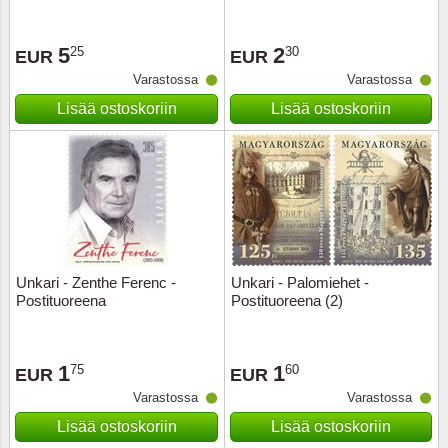
Ransk
5
2
25
30
EUR
EUR
Varastossa
Varastossa
Ranskan
Lisää ostoskoriin
Lisää ostoskoriin
Roman
Saksan 
San Ma
Sveitsi
Unkari - Zenthe Ferenc -
Unkari - Palomiehet -
Postituoreena
Postituoreena (2)
Tsekko
1
1
75
60
EUR
EUR
Turkki
Varastossa
Varastossa
Unkari
Lisää ostoskoriin
Lisää ostoskoriin