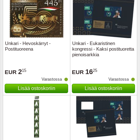
Unkari - Hevoskärryt -
Unkari - Eukaristinen
Postituoreena
kongressi - Kaksi postituoretta
pienoisarkkia
2
16
15
25
EUR
EUR
Varastossa
Varastossa
Lisää ostoskoriin
Lisää ostoskoriin