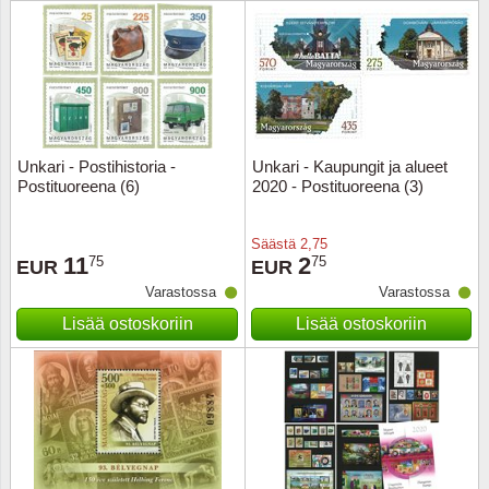
Urheilu
Uusi Se
USA
Unkari - Postihistoria -
Unkari - Kaupungit ja alueet
Vatikaa
Postituoreena (6)
2020 - Postituoreena (3)
YK - Y
Säästä
2,75
11
2
75
75
EUR
EUR
Varastossa
Varastossa
Lisää ostoskoriin
Lisää ostoskoriin