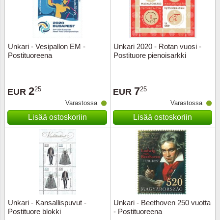
Kuljetu
Kypros
Unkari - Vesipallon EM -
Unkari 2020 - Rotan vuosi -
Liechte
Postituoreena
Postituore pienoisarkki
Luxem
2
7
25
25
EUR
EUR
Länsi-E
Varastossa
Varastossa
Lisää ostoskoriin
Lisää ostoskoriin
Malta
Monak
Portuga
Portuga
Unkari - Kansallispuvut -
Unkari - Beethoven 250 vuotta
Postituore blokki
- Postituoreena
Puola