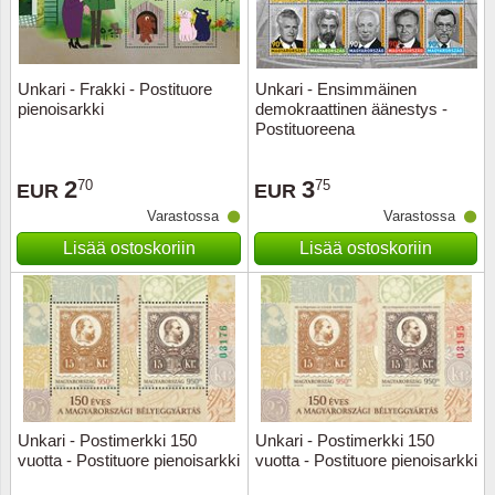
Unkari - Frakki - Postituore
Unkari - Ensimmäinen
pienoisarkki
demokraattinen äänestys -
Postituoreena
2
3
70
75
EUR
EUR
Varastossa
Varastossa
Lisää ostoskoriin
Lisää ostoskoriin
Unkari - Postimerkki 150
Unkari - Postimerkki 150
vuotta - Postituore pienoisarkki
vuotta - Postituore pienoisarkki