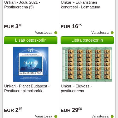
Unkari - Joulu 2021 -
Unkari - Eukaristinen
Postituoreena (5)
kongressi - Leimattuna
3
16
10
25
EUR
EUR
Varastossa
Varastossa
Lisää ostoskoriin
Lisää ostoskoriin
Unkari - Planet Budapest -
Unkari - Elgyösz -
Postituore pienoisarkki
postituoreena
2
29
15
00
EUR
EUR
Varastossa
Varastossa