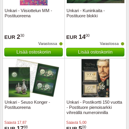
Unkari - Viisiottelun MM -
Unkari - Kuninkaita -
Uskont
EURO-k
Englant
Postituoreena
Postituore blokki
Kuninka
Fär-Sa
Espanj
2
14
30
00
EUR
EUR
Love
Hungar
Et.-ja 
Varastossa
Varastossa
Lisää ostoskoriin
Lisää ostoskoriin
Partio
KOLIKK
Etelä-A
Urheilu
Stamps
Gibralt
Postim
WORLD
Hollann
Kuljetu
Hollant
Unkari - Seuso Konger -
Unkari - Postikortti 150 vuotta
Postituoreena
- Postituore pienoisarkki
Kuuluis
Irlanti
vihreällä numeroinnilla
Uusivu
Italia
Säästä
17,87
Säästä
5,00
17
5
88
00
EUR
EUR