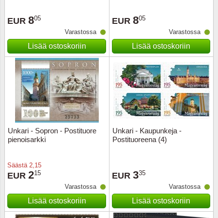
8
8
05
05
EUR
EUR
Varastossa
Varastossa
Lisää ostoskoriin
Lisää ostoskoriin
Unkari - Sopron - Postituore
Unkari - Kaupunkeja -
pienoisarkki
Postituoreena (4)
Säästä
2,15
2
3
15
35
EUR
EUR
Varastossa
Varastossa
Lisää ostoskoriin
Lisää ostoskoriin