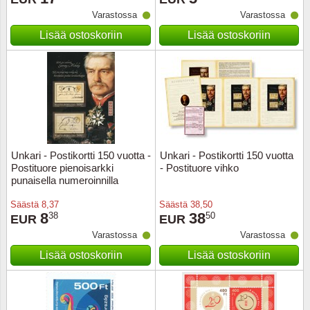
Varastossa
Varastossa
Musiiki
Itä-Sa
Lisää ostoskoriin
Lisää ostoskoriin
Itävalta
Japani
Jugosl
Kanaal
Unkari - Postikortti 150 vuotta -
Unkari - Postikortti 150 vuotta
Postituore pienoisarkki
- Postituore vihko
punaisella numeroinnilla
Kanad
Säästä
8,37
Säästä
38,50
8
38
38
50
Kiina
EUR
EUR
Varastossa
Varastossa
Kreikk
Lisää ostoskoriin
Lisää ostoskoriin
Kukkia 