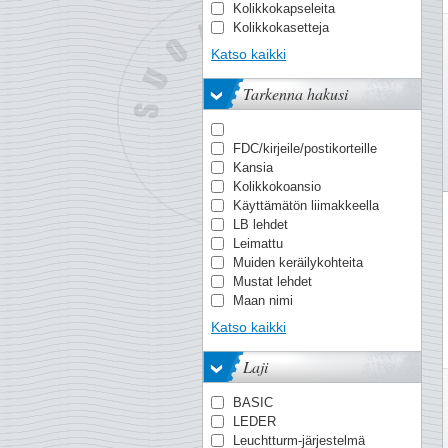
Kolikkokapseleita
Kolikkokasetteja
Kolikkokehyksiä
Katso kaikki
Kolikko-kirjeitä
Kolikkoluettelo
Tarkenna hakusi
Kolikkolaatikoita
Kuivauskirja
Lahjapakkauksia
FDC/kirjeile/postikorteille
Lehtisarja (sis. useita
Kansia
vuosia
Kolikkokoansio
Lisälehdet (yksittäiset
Käyttämätön liimakkeella
vuodet
LB lehdet
Maksimikortit
Leimattu
Mission-kilotavaraa
Muiden keräilykohteita
Pergamiinikuoria
Mustat lehdet
Pienoisarkkkeja
Maan nimi
Postikortin
Neutraali lehtiä
Postimerkkejä/sarjoja
Katso kaikki
Normal (ilman
Postimerkkiliimakkeita
suojataskuja)
Postimerkkiluettelo
Laji
Otsikko vaakuna
Postimerkkivihkoja
Perfect-kannet
Postin sinetöimää
BASIC
Postituore
kilotavaraa
LEDER
Rengaskannet
Prestige-vihkoja
Leuchtturm-järjestelmä
Setelikansioita