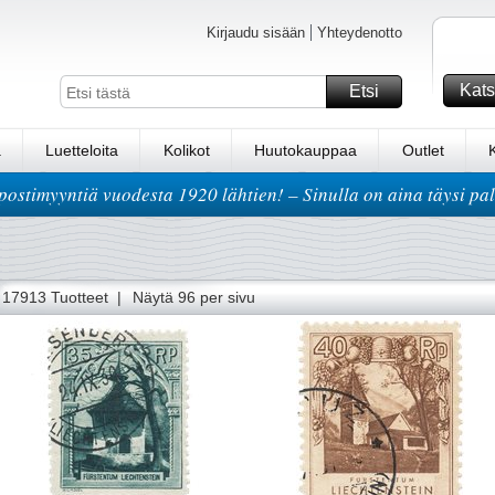
Kirjaudu sisään
Yhteydenotto
Kats
Etsi
a
Luetteloita
Kolikot
Huutokauppaa
Outlet
postimyyntiä vuodesta 1920 lähtien! – Sinulla on aina täysi pa
434
435
436
437
438
439
440
441
442
443
444
445
446
17913 Tuotteet |
Näytä 96 per sivu