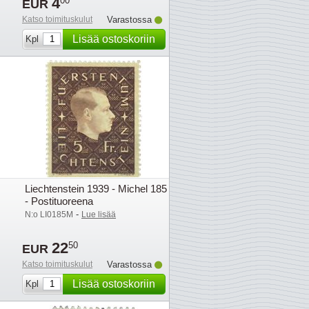
4
00
EUR
Katso toimituskulut
Varastossa
Lisää ostoskoriin
Kpl
Liechtenstein 1939 - Michel 185
- Postituoreena
-
N:o LI0185M
Lue lisää
22
50
EUR
Katso toimituskulut
Varastossa
Lisää ostoskoriin
Kpl