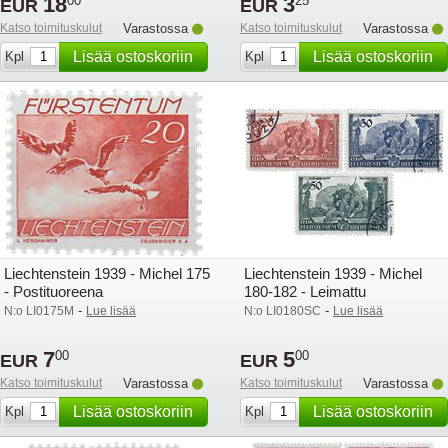
18
3
00
25
EUR
EUR
Katso toimituskulut
Varastossa
Katso toimituskulut
Varastossa
Lisää ostoskoriin
Lisää ostoskoriin
Kpl
Kpl
Liechtenstein 1939 - Michel 175
Liechtenstein 1939 - Michel
- Postituoreena
180-182 - Leimattu
-
-
N:o LI0175M
Lue lisää
N:o LI0180SC
Lue lisää
7
5
00
00
EUR
EUR
Katso toimituskulut
Varastossa
Katso toimituskulut
Varastossa
Lisää ostoskoriin
Lisää ostoskoriin
Kpl
Kpl