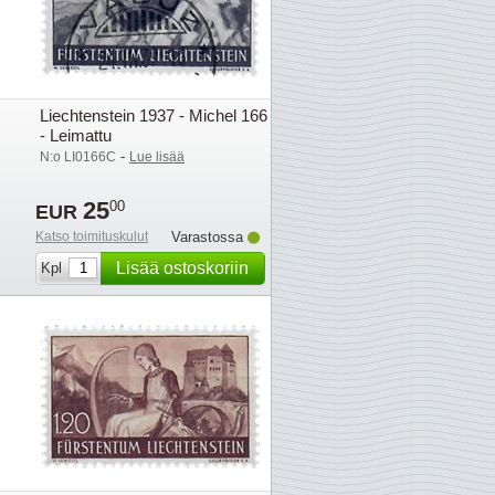
Liechtenstein 1937 - Michel 166
- Leimattu
-
N:o LI0166C
Lue lisää
25
00
EUR
Katso toimituskulut
Varastossa
Lisää ostoskoriin
Kpl