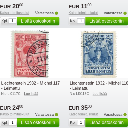
20
11
00
00
EUR
EUR
Katso toimituskulut
Varastossa
Katso toimituskulut
Varastossa
Lisää ostoskoriin
Lisää ostoskoriin
Kpl
Kpl
Liechtenstein 1932 - Michel 117
Liechtenstein 1932 - Michel 11
- Leimattu
- Leimattu
-
-
N:o LI0117C
Lue lisää
N:o LI0118C
Lue lisää
24
35
00
00
EUR
EUR
Katso toimituskulut
Varastossa
Katso toimituskulut
Varastossa
Lisää ostoskoriin
Lisää ostoskoriin
Kpl
Kpl