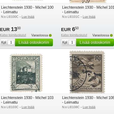
Liechtenstein 1930 - Michel 100
Liechtenstein 1930 - Michel 10
- Leimattu
- Leimattu
-
-
N:o LI0100C
Lue lisää
N:o LI0101C
Lue lisää
13
6
00
50
EUR
EUR
Katso toimituskulut
Varastossa
Katso toimituskulut
Varastossa
Lisää ostoskoriin
Lisää ostoskoriin
Kpl
Kpl
Liechtenstein 1930 - Michel 103
Liechtenstein 1930 - Michel 10
- Leimattu
- Leimattu
-
-
N:o LI0103C
Lue lisää
N:o LI0108C
Lue lisää