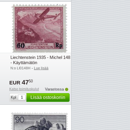
Liechtenstein 1935 - Michel 148
- Käyttämätön
-
N:o LI0148H
Lue lisää
47
50
EUR
Katso toimituskulut
Varastossa
Lisää ostoskoriin
Kpl