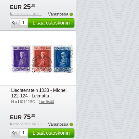
25
00
EUR
Katso toimituskulut
Varastossa
Lisää ostoskoriin
Kpl
8
Liechtenstein 1933 - Michel
122-124 - Leimattu
-
N:o LI0122SC
Lue lisää
75
00
EUR
Katso toimituskulut
Varastossa
Lisää ostoskoriin
Kpl