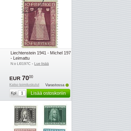
Liechtenstein 1941 - Michel 197
- Leimattu
-
N:o LI0197C
Lue lisää
70
00
EUR
Katso toimituskulut
Varastossa
Lisää ostoskoriin
Kpl