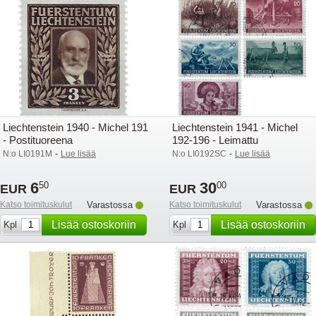
Liechtenstein 1940 - Michel 191
Liechtenstein 1941 - Michel
- Postituoreena
192-196 - Leimattu
-
-
N:o LI0191M
Lue lisää
N:o LI0192SC
Lue lisää
6
30
50
00
EUR
EUR
Katso toimituskulut
Varastossa
Katso toimituskulut
Varastossa
Lisää ostoskoriin
Lisää ostoskoriin
Kpl
Kpl