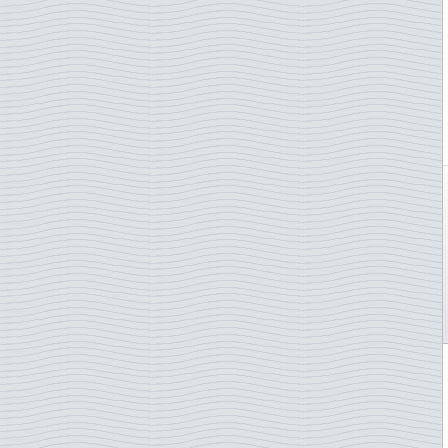
Karhuja
Kiina
Karttoja
Kirgisia
Kasveja
Komoorit
Kesä-Olympialaiset
Kongo
Kiinalainen uusi vuosi
Kreikka
Kiipeily
Kroatia
Kilpikonnia
Kuuba
Kirjallisuus
Kypros
Kirkkoja
Laos
Kissoja
Latvia
Klassillinen musiikki
Liberia
Koiria
Liechtenstein
Kolikot/Setelit
Liettua
Koralleja
Lounais-Afrikka
Kotieläimiä
Luxemburg
Kukkia
Macau
Kuninkaallisia
Madagaskar P
Kyyhkysiä
Malawi
Käsipallo
Malaysia
Käsityötaito
Malediivit
Lace
Mali
Laivoja
Malta
Lakes and rivers
Marokko
Laki
Marshall-saaret