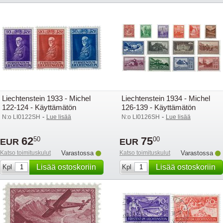
Liechtenstein 1933 - Michel
Liechtenstein 1934 - Michel
122-124 - Käyttämätön
126-139 - Käyttämätön
-
-
N:o LI0122SH
Lue lisää
N:o LI0126SH
Lue lisää
62
75
50
00
EUR
EUR
Katso toimituskulut
Varastossa
Katso toimituskulut
Varastossa
Lisää ostoskoriin
Lisää ostoskoriin
Kpl
Kpl