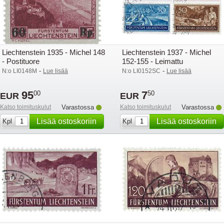
Liechtenstein 1935 - Michel 148
Liechtenstein 1937 - Michel
- Postituore
152-155 - Leimattu
-
-
N:o LI0148M
Lue lisää
N:o LI0152SC
Lue lisää
95
7
00
50
EUR
EUR
Katso toimituskulut
Varastossa
Katso toimituskulut
Varastossa
Lisää ostoskoriin
Lisää ostoskoriin
Kpl
Kpl