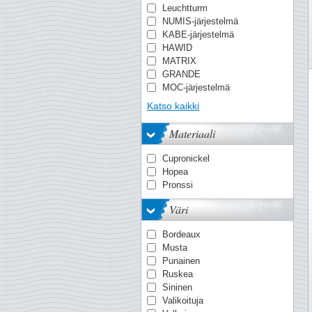
Puhdistus
Leuchtturm
SF (suojataskuilla)
Vesileimanetsijä
NUMIS-järjestelmä
Suojakotelo
Vuosikirjoja
KABE-järjestelmä
Vuosilajitelmia
HAWID
Yksittäisiä
MATRIX
postimerkkejä/sarj
GRANDE
MOC-järjestelmä
TACK
Katso kaikki
PREMIUM
OPTIMA-järjestelmä
Materiaali
Quadrum
VARIO
Cupronickel
KANZLEI-järjestelmä
Hopea
ENCAP-lehtiä
Pronssi
COMFORT
FOLIO-järjestelmä
Väri
Smart
AFA
Bordeaux
NVPH
Musta
LAPE
Punainen
Battenberg
Ruskea
Edifil
Sininen
FACIT
Valikoituja