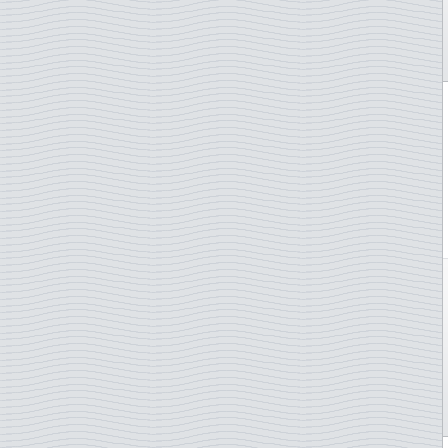
Haiti
Hyönteisiä
Guyana
Ilmalaivoja Zeppelin
Hollanti
Impressionnistes
Hongkong
Jalkapallo
Indonesia
Jalkapallo EM-kisat - eri
Intia
Jalkapallo EM-kisat - vain
Irak
Jalkapallo MM
Iran
Jalkapalloseuroja
Irlanti
Jalokiviä
Isle of Man
Jazz
Israel
Johann Sebastian Bach
Italia
Joint issue
Itä-Saksa (GDR)
Joint issue with Fran
Itävalta
Joulu
Jamaika
Judo
Japani
Jules Verne
Jemen
Jäniksiä
Jersey
JÄÄKIEKKO
Jordania
Jääkiekko - järj.maat
Jugoslavia
Kaiverrepaino
Kambodza
Kalastus
Kanada
Kaloja
Kazakstan
Kansanpukuja
Keski-Afrikan Tasavalta