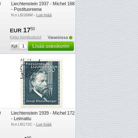
8
Liechtenstein 1937 - Michel 168
- Postituoreena
-
N:o LI0168M
Lue lisää
17
50
EUR
Katso toimituskulut
Varastossa
Lisää ostoskoriin
Kpl
0
Liechtenstein 1939 - Michel 172
- Leimattu
-
N:o LI0172C
Lue lisää