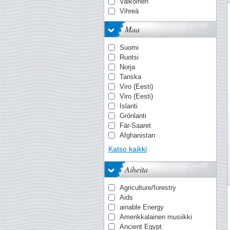
MICHEL
Valkoinen
Stanley Gibbons
Vihreä
Yvert & Tellier
Maa
Suomi
Ruotsi
Norja
Tanska
Viro (Eesti)
Viro (Eesti)
Islanti
Grönlanti
Fär-Saaret
Afghanistan
Ahvenanmaa
Katso kaikki
Ahvenanmaa
Alankomaiden Itä-Intia
Aiheita
Albania
Alderney
Agriculture/forestry
Algeria
Aids
Andorra - Espanjan
ainable Energy
Andorra - Ranska
Amerikkalainen musiikki
Angola
Ancient Egypt