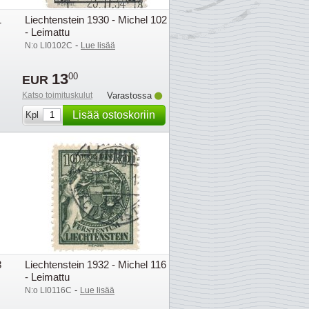
1
Liechtenstein 1930 - Michel 102
- Leimattu
-
N:o LI0102C
Lue lisää
13
00
EUR
Katso toimituskulut
Varastossa
Lisää ostoskoriin
Kpl
8
Liechtenstein 1932 - Michel 116
- Leimattu
-
N:o LI0116C
Lue lisää