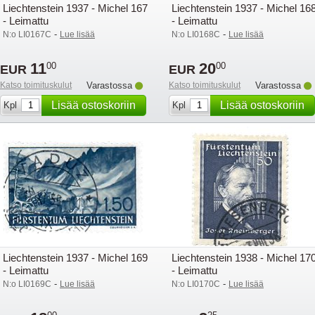
Liechtenstein 1937 - Michel 167
Liechtenstein 1937 - Michel 16
- Leimattu
- Leimattu
-
-
N:o LI0167C
Lue lisää
N:o LI0168C
Lue lisää
11
20
00
00
EUR
EUR
Katso toimituskulut
Varastossa
Katso toimituskulut
Varastossa
Lisää ostoskoriin
Lisää ostoskoriin
Kpl
Kpl
Liechtenstein 1937 - Michel 169
Liechtenstein 1938 - Michel 17
- Leimattu
- Leimattu
-
-
N:o LI0169C
Lue lisää
N:o LI0170C
Lue lisää