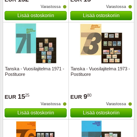
Varastossa
Varastossa
Musiiki
Itä-Sa
Lisää ostoskoriin
Lisää ostoskoriin
Itävalta
Japani
Jugosl
Kanaal
Tanska - Vuosilajitelma 1971 -
Tanska - Vuosilajitelma 1973 -
Postituore
Postituore
Kanad
15
9
25
80
Kiina
EUR
EUR
Varastossa
Varastossa
Kreikk
Lisää ostoskoriin
Lisää ostoskoriin
Kukkia 