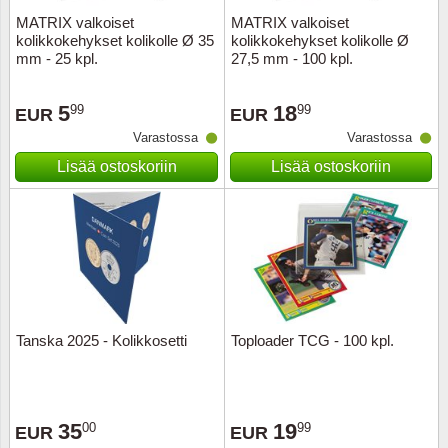
MATRIX valkoiset
MATRIX valkoiset
kolikkokehykset kolikolle Ø 35
kolikkokehykset kolikolle Ø
mm - 25 kpl.
27,5 mm - 100 kpl.
5
18
99
99
EUR
EUR
Varastossa
Varastossa
Lisää ostoskoriin
Lisää ostoskoriin
Tanska 2025 - Kolikkosetti
Toploader TCG - 100 kpl.
35
19
00
99
EUR
EUR