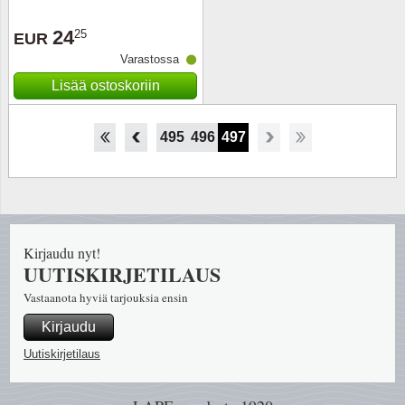
24
25
EUR
Varastossa
Lisää ostoskoriin
490
491
492
493
494
495
496
497
Kirjaudu nyt!
UUTISKIRJETILAUS
Vastaanota hyviä tarjouksia ensin
Kirjaudu
Uutiskirjetilaus