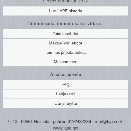
LAPE vuodesta 1920
Lue LAPE historia
Toimitusaika on noin kaksi viikkoa
Toimitusehdot
Maksu- ym. ehdot
Toimitus ja palautuksia
Maksaminen
Asiakaspalvelu
FAQ
Lahjakortii
Ota yhteyttä
PL 13 - 00561 Helsinki - puhelin 0192482336 - mail@lape.net -
www.lape.net