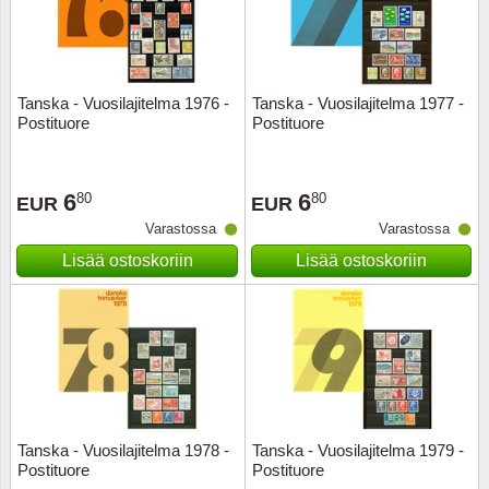
Kuljetu
Kypros
Tanska - Vuosilajitelma 1976 -
Tanska - Vuosilajitelma 1977 -
Liechte
Postituore
Postituore
Luxem
6
6
80
80
EUR
EUR
Länsi-E
Varastossa
Varastossa
Lisää ostoskoriin
Lisää ostoskoriin
Malta
Monak
Portuga
Portuga
Tanska - Vuosilajitelma 1978 -
Tanska - Vuosilajitelma 1979 -
Postituore
Postituore
Puola