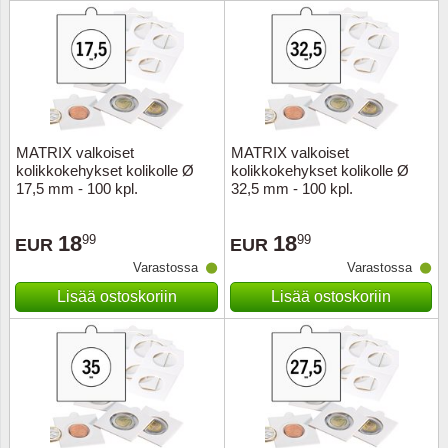
Urheilu
Uusi Se
USA
MATRIX valkoiset
MATRIX valkoiset
Vatikaa
kolikkokehykset kolikolle Ø
kolikkokehykset kolikolle Ø
17,5 mm - 100 kpl.
32,5 mm - 100 kpl.
YK - Y
18
18
99
99
EUR
EUR
Varastossa
Varastossa
Lisää ostoskoriin
Lisää ostoskoriin