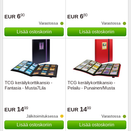
Ransk
6
6
90
80
EUR
EUR
Varastossa
Varastossa
Ranskan
Lisää ostoskoriin
Lisää ostoskoriin
Roman
Saksan 
San Ma
Sveitsi
TCG keräilykorttikansio -
TCG keräilykorttikansio -
Fantasia - Musta7Lila
Pelailu - Punainen/Musta
Tsekko
14
14
99
99
EUR
EUR
Turkki
Jälkitoimituksessa
Varastossa
Unkari
Lisää ostoskoriin
Lisää ostoskoriin