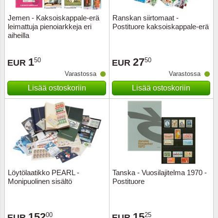
Jemen - Kaksoiskappale-erä
Ranskan siirtomaat -
Uskont
EURO-k
Englant
leimattuja pienoiarkkeja eri
Postituore kaksoiskappale-erä
aiheilla
Kuninka
Fär-Sa
Espanj
1
27
50
50
EUR
EUR
Love
Hungar
Et.-ja 
Varastossa
Varastossa
Lisää ostoskoriin
Lisää ostoskoriin
Partio
KOLIKK
Etelä-A
Urheilu
Stamps
Gibralt
Postim
WORLD
Hollann
Kuljetu
Hollant
Löytölaatikko PEARL -
Tanska - Vuosilajitelma 1970 -
Monipuolinen sisältö
Postituore
Kuuluis
Irlanti
Uusivu
Italia
152
15
00
25
EUR
EUR