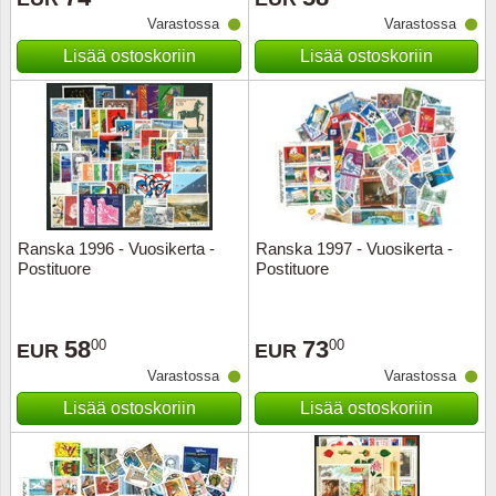
Varastossa
Varastossa
Musiiki
Itä-Sa
Lisää ostoskoriin
Lisää ostoskoriin
Itävalta
Japani
Jugosl
Kanaal
Ranska 1996 - Vuosikerta -
Ranska 1997 - Vuosikerta -
Postituore
Postituore
Kanad
58
73
00
00
Kiina
EUR
EUR
Varastossa
Varastossa
Kreikk
Lisää ostoskoriin
Lisää ostoskoriin
Kukkia 