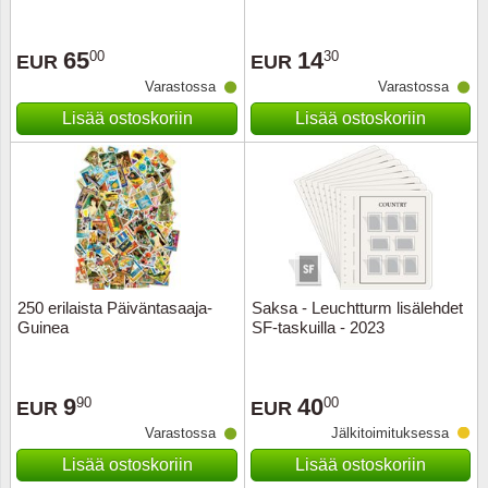
Ransk
65
14
00
30
EUR
EUR
Varastossa
Varastossa
Ranskan
Lisää ostoskoriin
Lisää ostoskoriin
Roman
Saksan 
San Ma
Sveitsi
250 erilaista Päiväntasaaja-
Saksa - Leuchtturm lisälehdet
Guinea
SF-taskuilla - 2023
Tsekko
9
40
90
00
EUR
EUR
Turkki
Varastossa
Jälkitoimituksessa
Unkari
Lisää ostoskoriin
Lisää ostoskoriin