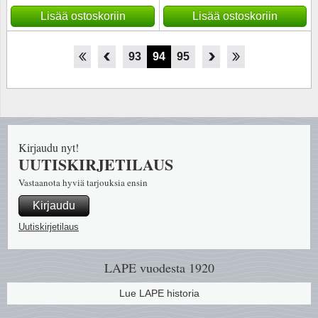
Lisää ostoskoriin
Lisää ostoskoriin
88
89
90
91
92
93
94
95
96
97
98
99
100
Kirjaudu nyt!
UUTISKIRJETILAUS
Vastaanota hyviä tarjouksia ensin
Kirjaudu
Uutiskirjetilaus
LAPE vuodesta 1920
Lue LAPE historia