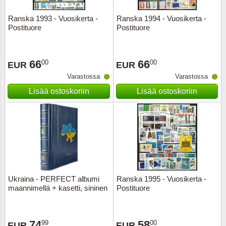
Ranska 1993 - Vuosikerta -
Ranska 1994 - Vuosikerta -
Uskont
EURO-k
Englant
Postituore
Postituore
Kuninka
Fär-Sa
Espanj
66
66
00
00
EUR
EUR
Love
Hungar
Et.-ja 
Varastossa
Varastossa
Lisää ostoskoriin
Lisää ostoskoriin
Partio
KOLIKK
Etelä-A
Urheilu
Stamps
Gibralt
Postim
WORLD
Hollann
Kuljetu
Hollant
Ukraina - PERFECT albumi
Ranska 1995 - Vuosikerta -
maannimellä + kasetti, sininen
Postituore
Kuuluis
Irlanti
Uusivu
Italia
74
58
99
00
EUR
EUR