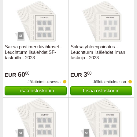
Urheilu
Uusi Se
USA
Saksa postimerkkivihkoset -
Saksa yhteenpainatus -
Vatikaa
Leuchtturm lisälehdet SF-
Leuchtturm lisälehdet ilman
taskuilla - 2023
taskuja - 2023
YK - Y
60
3
00
00
EUR
EUR
Jälkitoimituksessa
Jälkitoimituksessa
Lisää ostoskoriin
Lisää ostoskoriin