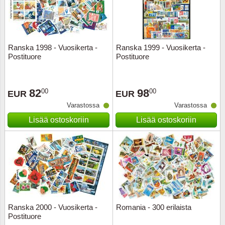
Kuljetu
Kypros
Ranska 1998 - Vuosikerta -
Ranska 1999 - Vuosikerta -
Liechte
Postituore
Postituore
Luxem
82
98
00
00
EUR
EUR
Länsi-E
Varastossa
Varastossa
Lisää ostoskoriin
Lisää ostoskoriin
Malta
Monak
Portuga
Portuga
Ranska 2000 - Vuosikerta -
Romania - 300 erilaista
Postituore
Puola