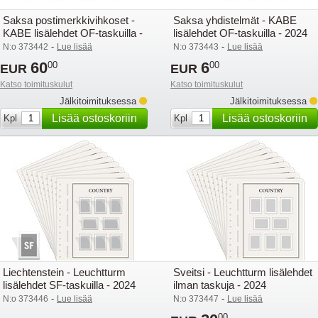
Saksa postimerkkivihkoset -
Saksa yhdistelmät - KABE
KABE lisälehdet OF-taskuilla -
lisälehdet OF-taskuilla - 2024
2024
-
-
N:o 373442
Lue lisää
N:o 373443
Lue lisää
60
6
00
00
EUR
EUR
Katso toimituskulut
Katso toimituskulut
Jälkitoimituksessa
Jälkitoimituksessa
Lisää ostoskoriin
Lisää ostoskoriin
Kpl
Kpl
Liechtenstein - Leuchtturm
Sveitsi - Leuchtturm lisälehdet
lisälehdet SF-taskuilla - 2024
ilman taskuja - 2024
-
-
N:o 373446
Lue lisää
N:o 373447
Lue lisää
00