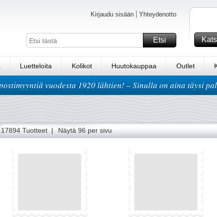
Kirjaudu sisään
Yhteydenotto
Kats
Etsi
a
Luetteloita
Kolikot
Huutokauppaa
Outlet
postimyyntiä vuodesta 1920 lähtien! – Sinulla on aina täysi pa
82
83
84
85
86
87
88
89
90
91
92
93
94
17894 Tuotteet |
Näytä 96 per sivu