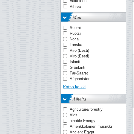
MICHEL
Valkoinen
Stanley Gibbons
Vihreä
Yvert & Tellier
Maa
Suomi
Ruotsi
Norja
Tanska
Viro (Eesti)
Viro (Eesti)
Islanti
Grönlanti
Fär-Saaret
Afghanistan
Ahvenanmaa
Katso kaikki
Ahvenanmaa
Alankomaiden Itä-Intia
Aiheita
Albania
Alderney
Agriculture/forestry
Algeria
Aids
Andorra - Espanjan
ainable Energy
Andorra - Ranska
Amerikkalainen musiikki
Angola
Ancient Egypt