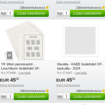
Katso toimituskulut
Katso toimituskulut
Jälkitoimituksessa
Jälkitoimituksessa
Lisää ostoskoriin
Lisää ostoskoriin
Kpl
Kpl
YK Wien pienoisarkit -
Itävalta - KABE lisälehdet OF-
Leuchtturm lisälehdet SF-
taskuilla - 2024
taskuilla - 2024
-
-
N:o 373496
Lue lisää
N:o 373497
Lue lisää
45
45
00
00
EUR
EUR
Katso toimituskulut
Katso toimituskulut
Jälkitoimituksessa
Jälkitoimituksessa
Lisää ostoskoriin
Lisää ostoskoriin
Kpl
Kpl