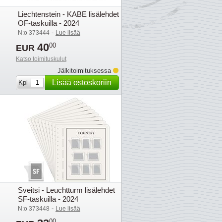
Liechtenstein - KABE lisälehdet
OF-taskuilla - 2024
-
N:o 373444
Lue lisää
40
00
EUR
Katso toimituskulut
Jälkitoimituksessa
Lisää ostoskoriin
Kpl
Sveitsi - Leuchtturm lisälehdet
SF-taskuilla - 2024
-
N:o 373448
Lue lisää
00