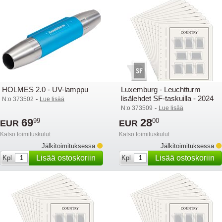
HOLMES 2.0 - UV-lamppu
Luxemburg - Leuchtturm
lisälehdet SF-taskuilla - 2024
-
N:o 373502
Lue lisää
-
N:o 373509
Lue lisää
69
28
99
00
EUR
EUR
Katso toimituskulut
Katso toimituskulut
Jälkitoimituksessa
Jälkitoimituksessa
Lisää ostoskoriin
Lisää ostoskoriin
Kpl
Kpl