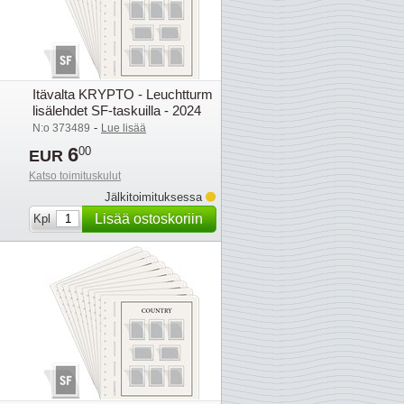
Itävalta KRYPTO - Leuchtturm
lisälehdet SF-taskuilla - 2024
-
N:o 373489
Lue lisää
6
00
EUR
Katso toimituskulut
Jälkitoimituksessa
Lisää ostoskoriin
Kpl