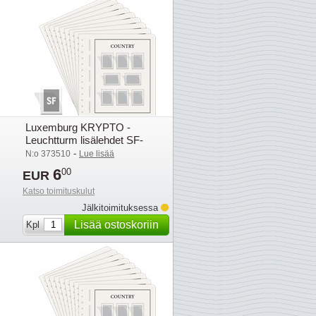
Luxemburg KRYPTO -
Leuchtturm lisälehdet SF-
taskuilla - 2024
-
N:o 373510
Lue lisää
6
00
EUR
Katso toimituskulut
Jälkitoimituksessa
Lisää ostoskoriin
Kpl