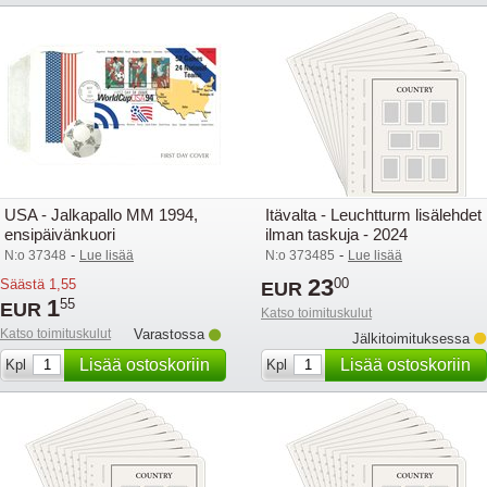
USA - Jalkapallo MM 1994,
Itävalta - Leuchtturm lisälehdet
ensipäivänkuori
ilman taskuja - 2024
-
-
N:o 37348
Lue lisää
N:o 373485
Lue lisää
23
00
Säästä
1,55
EUR
1
55
EUR
Katso toimituskulut
Katso toimituskulut
Varastossa
Jälkitoimituksessa
Lisää ostoskoriin
Lisää ostoskoriin
Kpl
Kpl