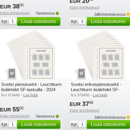
20
EUR
38
00
EUR
Katso toimituskulut
Katso toimituskulut
Varastossa
Jälkitoimituksessa
Lisää ostoskoriin
Lisää ostoskoriin
Kpl
Kpl
Sveitsi pienoisarkit - Leuchtturm
Sveitsi erikoispienoisarkit -
lisälehdet SF-taskuilla - 2024
Leuchtturm lisälehdet SF-
taskuilla - 2024
-
-
N:o 373449
Lue lisää
N:o 373450
Lue lisää
37
99
EUR
55
00
EUR
Katso toimituskulut
Katso toimituskulut
Varastossa
Jälkitoimituksessa
Lisää ostoskoriin
Lisää ostoskoriin
Kpl
Kpl