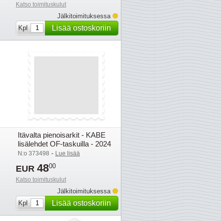
Katso toimituskulut
Jälkitoimituksessa
Lisää ostoskoriin
Kpl
Itävalta pienoisarkit - KABE
lisälehdet OF-taskuilla - 2024
-
N:o 373498
Lue lisää
48
00
EUR
Katso toimituskulut
Jälkitoimituksessa
Lisää ostoskoriin
Kpl