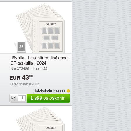
Itävalta - Leuchtturm lisälehdet
SF-taskuilla - 2024
-
N:o 373486
Lue lisää
43
00
EUR
Katso toimituskulut
Jälkitoimituksessa
Lisää ostoskoriin
Kpl