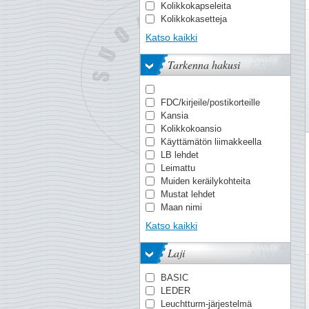
Kolikkokapseleita
Kolikkokasetteja
Kolikkokehyksiä
Katso kaikki
Kolikko-kirjeitä
Kolikkoluettelo
Tarkenna hakusi
Kolikkolaatikoita
Kuivauskirja
Lahjapakkauksia
FDC/kirjeile/postikorteille
Lehtisarja (sis. useita
Kansia
vuosia
Kolikkokoansio
Lisälehdet (yksittäiset
Käyttämätön liimakkeella
vuodet
LB lehdet
Maksimikortit
Leimattu
Mission-kilotavaraa
Muiden keräilykohteita
Pergamiinikuoria
Mustat lehdet
Pienoisarkkkeja
Maan nimi
Postikortin
Neutraali lehtiä
Postimerkkejä/sarjoja
Katso kaikki
Normal (ilman
Postimerkkiliimakkeita
suojataskuja)
Postimerkkiluettelo
Laji
Otsikko vaakuna
Postimerkkivihkoja
Perfect-kannet
Postin sinetöimää
BASIC
Postituore
kilotavaraa
LEDER
Rengaskannet
Prestige-vihkoja
Leuchtturm-järjestelmä
Setelikansioita