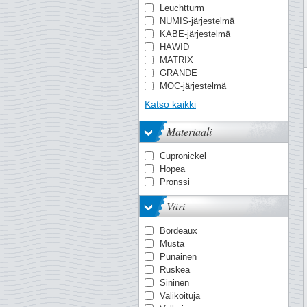
Puhdistus
Leuchtturm
SF (suojataskuilla)
Vesileimanetsijä
NUMIS-järjestelmä
Suojakotelo
Vuosikirjoja
KABE-järjestelmä
Vuosilajitelmia
HAWID
Yksittäisiä
MATRIX
postimerkkejä/sarj
GRANDE
MOC-järjestelmä
TACK
Katso kaikki
PREMIUM
OPTIMA-järjestelmä
Materiaali
Quadrum
VARIO
Cupronickel
KANZLEI-järjestelmä
Hopea
ENCAP-lehtiä
Pronssi
COMFORT
FOLIO-järjestelmä
Väri
Smart
AFA
Bordeaux
NVPH
Musta
LAPE
Punainen
Battenberg
Ruskea
Edifil
Sininen
FACIT
Valikoituja