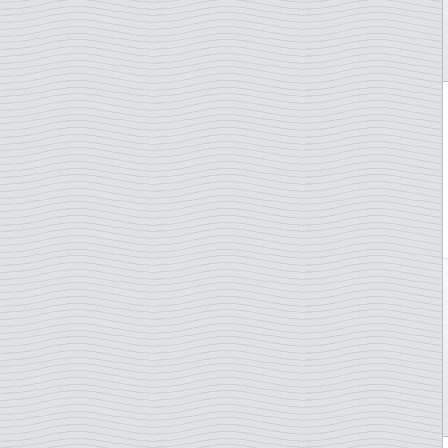
Haiti
Hyönteisiä
Guyana
Ilmalaivoja Zeppelin
Hollanti
Impressionnistes
Hongkong
Jalkapallo
Indonesia
Jalkapallo EM-kisat - eri
Intia
Jalkapallo EM-kisat - vain
Irak
Jalkapallo MM
Iran
Jalkapalloseuroja
Irlanti
Jalokiviä
Isle of Man
Jazz
Israel
Johann Sebastian Bach
Italia
Joint issue
Itä-Saksa (GDR)
Joint issue with Fran
Itävalta
Joulu
Jamaika
Judo
Japani
Jules Verne
Jemen
Jäniksiä
Jersey
JÄÄKIEKKO
Jordania
Jääkiekko - järj.maat
Jugoslavia
Kaiverrepaino
Kambodza
Kalastus
Kanada
Kaloja
Kazakstan
Kansanpukuja
Keski-Afrikan Tasavalta