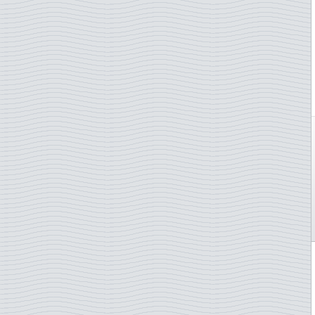
Karhuja
Kiina
Karttoja
Kirgisia
Kasveja
Komoorit
Kesä-Olympialaiset
Kongo
Kiinalainen uusi vuosi
Kreikka
Kiipeily
Kroatia
Kilpikonnia
Kuuba
Kirjallisuus
Kypros
Kirkkoja
Laos
Kissoja
Latvia
Klassillinen musiikki
Liberia
Koiria
Liechtenstein
Kolikot/Setelit
Liettua
Koralleja
Lounais-Afrikka
Kotieläimiä
Luxemburg
Kukkia
Macau
Kuninkaallisia
Madagaskar P
Kyyhkysiä
Malawi
Käsipallo
Malaysia
Käsityötaito
Malediivit
Lace
Mali
Laivoja
Malta
Lakes and rivers
Marokko
Laki
Marshall-saaret