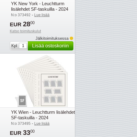
YK New York - Leuchtturm
lisälehdet SF-taskuilla - 2024
-
N:o 373492
Lue lisää
28
00
EUR
Katso toimituskulut
Jälkitoimituksessa
Lisää ostoskoriin
Kpl
YK Wien - Leuchtturm lisälehdet
SF-taskuilla - 2024
-
N:o 373495
Lue lisää
33
00
EUR