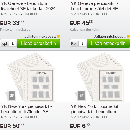
YK Geneve - Leuchtturm
YK Geneve pienoisarkit -
lisälehdet SF-taskuilla - 2024
Leuchtturm lisälehdet SF-
taskuilla - 2024
-
-
N:o 373490
Lue lisää
N:o 373491
Lue lisää
33
45
00
00
EUR
EUR
Katso toimituskulut
Katso toimituskulut
Jälkitoimituksessa
Jälkitoimituksessa
Lisää ostoskoriin
Lisää ostoskoriin
Kpl
Kpl
YK New York pienoisarkit -
YK New York lippumerkit
Leuchtturm lisälehdet SF-
pienoisarkit - Leuchtturm
taskuilla - 2024
lisälehdet SF-taskuilla - 2024
-
-
N:o 373493
Lue lisää
N:o 373494
Lue lisää
50
6
00
00
EUR
EUR