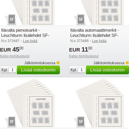
Itävalta pienoisarkit -
Itävalta automaattimerkit -
Leuchtturm lisälehdet SF-
Leuchtturm lisälehdet SF-
taskuilla - 2024
taskuilla - 2024
-
-
N:o 373487
Lue lisää
N:o 373488
Lue lisää
45
11
00
00
EUR
EUR
Katso toimituskulut
Katso toimituskulut
Jälkitoimituksessa
Jälkitoimituksessa
Lisää ostoskoriin
Lisää ostoskoriin
Kpl
Kpl