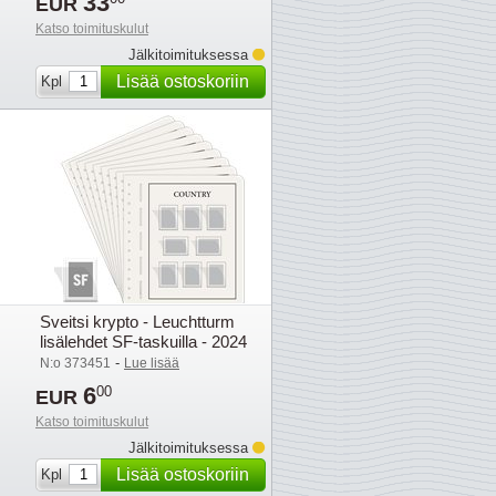
33
EUR
Katso toimituskulut
Jälkitoimituksessa
Lisää ostoskoriin
Kpl
Sveitsi krypto - Leuchtturm
lisälehdet SF-taskuilla - 2024
-
N:o 373451
Lue lisää
6
00
EUR
Katso toimituskulut
Jälkitoimituksessa
Lisää ostoskoriin
Kpl