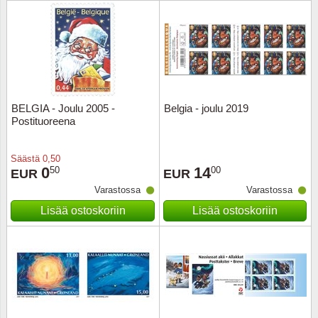
Urheilu
Uusi Se
USA
BELGIA - Joulu 2005 -
Belgia - joulu 2019
Vatikaa
Postituoreena
YK - Y
Säästä
0,50
0
14
50
00
EUR
EUR
Varastossa
Varastossa
Lisää ostoskoriin
Lisää ostoskoriin