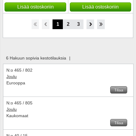
Lisää ostoskoriin
Lisää ostoskoriin
1
2
3
4
5
6
7
8
6 Hakuun sopivia kestotilauksia
|
N:o 465 / 802
Joulu
Eurooppa
Tilaa
N:o 465 / 805
Joulu
Kaukomaat
Tilaa
N:o 40 / 15