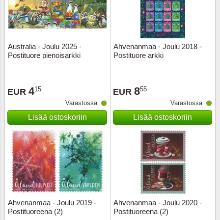
Kuljetu
Kypros
Australia - Joulu 2025 -
Ahvenanmaa - Joulu 2018 -
Liechte
Postituore pienoisarkki
Postituore arkki
Luxem
4
8
15
55
EUR
EUR
Länsi-E
Varastossa
Varastossa
Lisää ostoskoriin
Lisää ostoskoriin
Malta
Monak
Portuga
Portuga
Ahvenanmaa - Joulu 2019 -
Ahvenanmaa - Joulu 2020 -
Postituoreena (2)
Postituoreena (2)
Puola