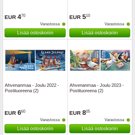
Ransk
4
5
70
10
EUR
EUR
Varastossa
Varastossa
Ranskan
Lisää ostoskoriin
Lisää ostoskoriin
Roman
Saksan 
San Ma
Sveitsi
Ahvenanmaa - Joulu 2022 -
Ahvenanmaa - Joulu 2023 -
Postituoreena (2)
Postituoreena (2)
Tsekko
6
8
60
05
EUR
EUR
Turkki
Varastossa
Varastossa
Unkari
Lisää ostoskoriin
Lisää ostoskoriin