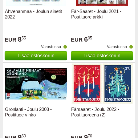
Ahvenanmaa - Joulun sinetit
Fär-Saaret - Joulu 2021 -
Uskont
EURO-k
Englant
2022
Postituore arkki
Kuninka
Fär-Sa
Espanj
8
6
55
05
EUR
EUR
Love
Hungar
Et.-ja 
Varastossa
Varastossa
Lisää ostoskoriin
Lisää ostoskoriin
Partio
KOLIKK
Etelä-A
Urheilu
Stamps
Gibralt
Postim
WORLD
Hollann
Kuljetu
Hollant
Grönlanti - Joulu 2003 -
Färsaaret - Joulu 2022 -
Postituoe vihko
Postituoreena (2)
Kuuluis
Irlanti
Uusivu
Italia
9
9
60
70
EUR
EUR