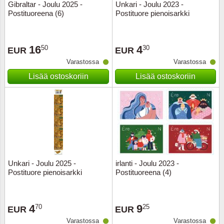
Gibraltar - Joulu 2025 -
Unkari - Joulu 2023 -
Postituoreena (6)
Postituore pienoisarkki
16
4
50
30
EUR
EUR
Varastossa
Varastossa
Lisää ostoskoriin
Lisää ostoskoriin
Unkari - Joulu 2025 -
irlanti - Joulu 2023 -
Postituore pienoisarkki
Postituoreena (4)
4
9
70
25
EUR
EUR
Varastossa
Varastossa