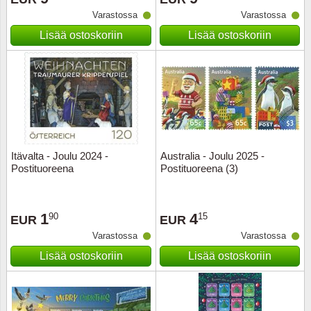
Varastossa
Varastossa
Musiiki
Itä-Sa
Lisää ostoskoriin
Lisää ostoskoriin
Itävalta
Japani
Jugosl
Kanaal
Itävalta - Joulu 2024 -
Australia - Joulu 2025 -
Postituoreena
Postituoreena (3)
Kanad
1
4
90
15
Kiina
EUR
EUR
Varastossa
Varastossa
Kreikk
Lisää ostoskoriin
Lisää ostoskoriin
Kukkia 