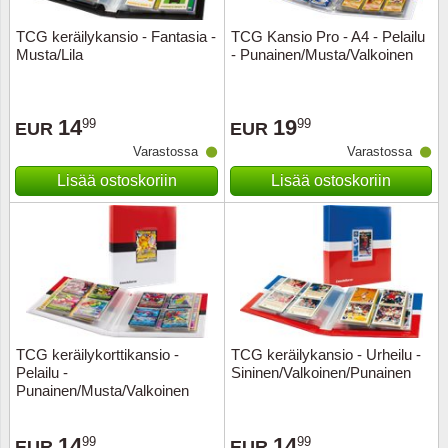
TCG keräilykansio - Fantasia -
TCG Kansio Pro - A4 - Pelailu
Uskont
EURO-k
Englant
Musta/Lila
- Punainen/Musta/Valkoinen
Kuninka
Fär-Sa
Espanj
14
19
99
99
EUR
EUR
Love
Hungar
Et.-ja 
Varastossa
Varastossa
Lisää ostoskoriin
Lisää ostoskoriin
Partio
KOLIKK
Etelä-A
Urheilu
Stamps
Gibralt
Postim
WORLD
Hollann
Kuljetu
Hollant
TCG keräilykorttikansio -
TCG keräilykansio - Urheilu -
Pelailu -
Sininen/Valkoinen/Punainen
Kuuluis
Irlanti
Punainen/Musta/Valkoinen
Uusivu
Italia
14
14
99
99
EUR
EUR