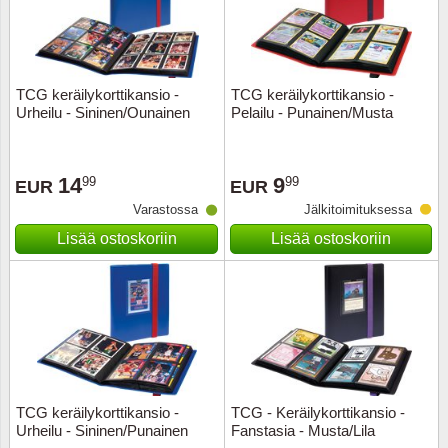
Kuljetu
Kypros
TCG keräilykorttikansio -
TCG keräilykorttikansio -
Liechte
Urheilu - Sininen/Ounainen
Pelailu - Punainen/Musta
Luxem
14
9
99
99
EUR
EUR
Länsi-E
Varastossa
Jälkitoimituksessa
Lisää ostoskoriin
Lisää ostoskoriin
Malta
Monak
Portuga
Portuga
TCG keräilykorttikansio -
TCG - Keräilykorttikansio -
Urheilu - Sininen/Punainen
Fanstasia - Musta/Lila
Puola