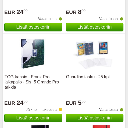
24
8
99
99
EUR
EUR
Varastossa
Varastossa
Lisää ostoskoriin
Lisää ostoskoriin
TCG kansio - Franz Pro
Guardian tasku - 25 kpl
jalkapallo - Sis. 5 Grande Pro
arkkia
24
5
99
99
EUR
EUR
Jälkitoimituksessa
Varastossa
Lisää ostoskoriin
Lisää ostoskoriin