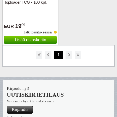
Toploader TCG - 100 kpl.
19
99
EUR
Jälkitoimituksessa
Lisää ostoskoriin
1
Kirjaudu nyt!
UUTISKIRJETILAUS
Vastaanota hyviä tarjouksia ensin
Kirjaudu