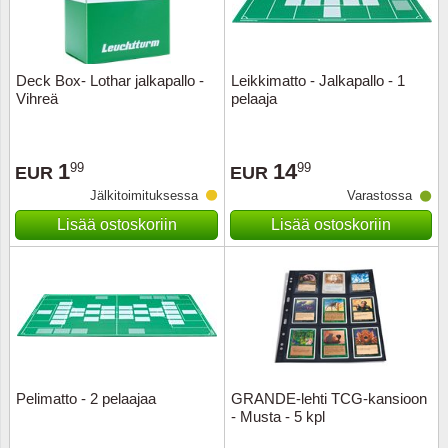
Deck Box- Lothar jalkapallo -
Leikkimatto - Jalkapallo - 1
Vihreä
pelaaja
1
14
99
99
EUR
EUR
Jälkitoimituksessa
Varastossa
Lisää ostoskoriin
Lisää ostoskoriin
Pelimatto - 2 pelaajaa
GRANDE-lehti TCG-kansioon
- Musta - 5 kpl