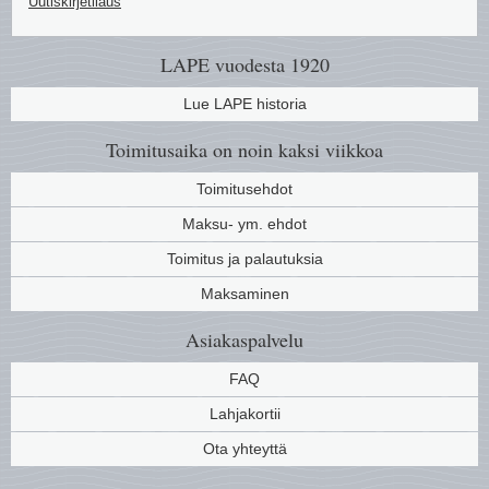
Uutiskirjetilaus
LAPE vuodesta 1920
Lue LAPE historia
Toimitusaika on noin kaksi viikkoa
Toimitusehdot
Maksu- ym. ehdot
Toimitus ja palautuksia
Maksaminen
Asiakaspalvelu
FAQ
Lahjakortii
Ota yhteyttä