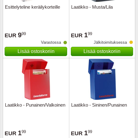
Esittelyteline keräilykorteille
Laatikko - Musta/Lila
9
1
99
99
EUR
EUR
Varastossa
Jälkitoimituksessa
Lisää ostoskoriin
Lisää ostoskoriin
Laatikko - Punainen/Valkoinen
Laatikko - Sininen/Punainen
1
1
99
99
EUR
EUR