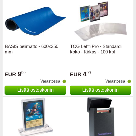
Urheilu
Uusi Se
USA
BASIS pelimatto - 600x350
TCG Lehti Pro - Standardi
Vatikaa
mm
koko - Kirkas - 100 kpl
YK - Y
9
4
99
99
EUR
EUR
Varastossa
Varastossa
Lisää ostoskoriin
Lisää ostoskoriin