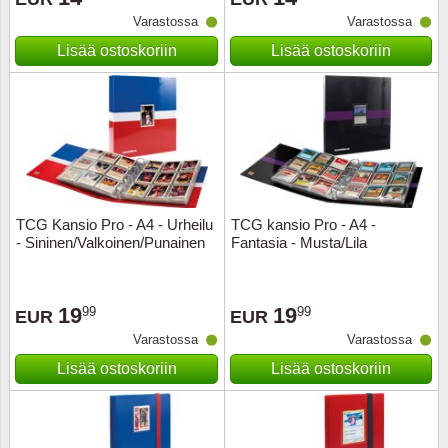
Varastossa
Varastossa
Musiiki
Itä-Sa
Lisää ostoskoriin
Lisää ostoskoriin
Itävalta
Japani
Jugosl
Kanaal
TCG Kansio Pro - A4 - Urheilu
TCG kansio Pro - A4 -
- Sininen/Valkoinen/Punainen
Fantasia - Musta/Lila
Kanad
19
19
99
99
Kiina
EUR
EUR
Varastossa
Varastossa
Kreikk
Lisää ostoskoriin
Lisää ostoskoriin
Kukkia 