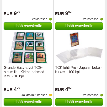
Ransk
9
9
99
99
EUR
EUR
Varastossa
Varastossa
Ranskan
Lisää ostoskoriin
Lisää ostoskoriin
Roman
Saksan 
San Ma
Sveitsi
Grande Easy-sivut TCG-
TCK lehti Pro - Japanin koko -
albumille - Kirkas pehmeä
Kirkas - 100 kpl
laatu - 10 kpl.
Tsekko
4
4
99
99
EUR
EUR
Turkki
Jälkitoimituksessa
Varastossa
Unkari
Lisää ostoskoriin
Lisää ostoskoriin