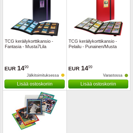
TCG keräilykorttikansio -
TCG keräilykorttikansio -
Fantasia - Musta7Lila
Pelailu - Punainen/Musta
14
14
99
99
EUR
EUR
Jälkitoimituksessa
Varastossa
Lisää ostoskoriin
Lisää ostoskoriin