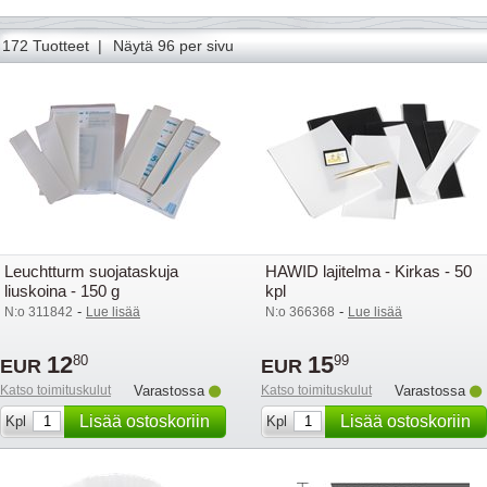
172 Tuotteet |
Näytä 96 per sivu
Leuchtturm suojataskuja
HAWID lajitelma - Kirkas - 50
liuskoina - 150 g
kpl
-
-
N:o 311842
Lue lisää
N:o 366368
Lue lisää
12
15
80
99
EUR
EUR
Katso toimituskulut
Varastossa
Katso toimituskulut
Varastossa
Lisää ostoskoriin
Lisää ostoskoriin
Kpl
Kpl