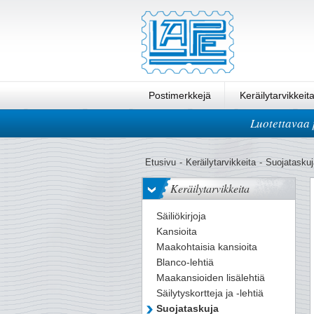
Postimerkkejä
Keräilytarvikkeit
Luotettavaa 
Pikatilaus
Etusivu
-
Keräilytarvikkeita
-
Suojataskuj
Keräilytarvikkeita
Säiliökirjoja
Kansioita
Maakohtaisia kansioita
Blanco-lehtiä
Maakansioiden lisälehtiä
Säilytyskortteja ja -lehtiä
Suojataskuja