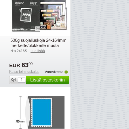
500g suojaliuskoja 24-164mm
merkeille/blokkeille musta
-
N:o 2416S
Lue lisää
63
00
EUR
Katso toimituskulut
Varastossa
Lisää ostoskoriin
Kpl