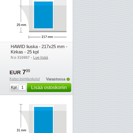
HAWID liuska - 217x25 mm -
Kirkas - 25 kpl
-
N:o 316987
Lue lisää
7
99
EUR
Katso toimituskulut
Varastossa
Lisää ostoskoriin
Kpl