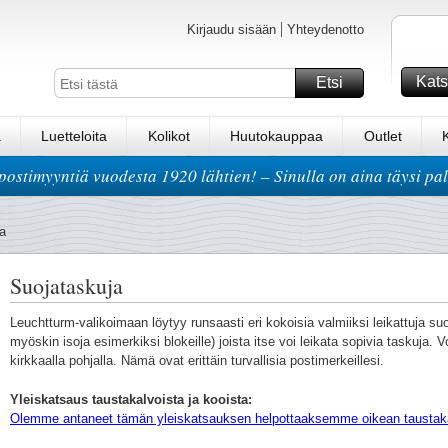
Kirjaudu sisään
Yhteydenotto
Kats
Etsi
a
Luetteloita
Kolikot
Huutokauppaa
Outlet
postimyyntiä vuodesta 1920 lähtien! – Sinulla on aina täysi pa
a
Suojataskuja
Leuchtturm-valikoimaan löytyy runsaasti eri kokoisia valmiiksi leikattuja suo
myöskin isoja esimerkiksi blokeille) joista itse voi leikata sopivia taskuja. Vo
kirkkaalla pohjalla. Nämä ovat erittäin turvallisia postimerkeillesi.
Yleiskatsaus taustakalvoista ja kooista:
Olemme antaneet tämän yleiskatsauksen helpottaaksemme oikean taustak