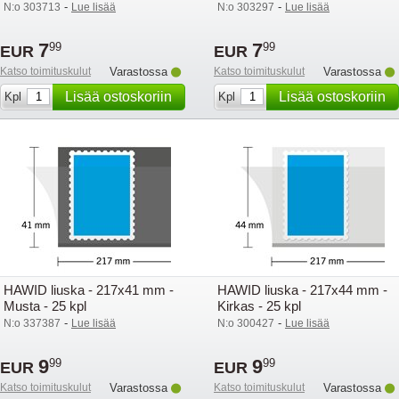
-
-
N:o 303713
Lue lisää
N:o 303297
Lue lisää
7
7
99
99
EUR
EUR
Katso toimituskulut
Varastossa
Katso toimituskulut
Varastossa
Lisää ostoskoriin
Lisää ostoskoriin
Kpl
Kpl
HAWID liuska - 217x41 mm -
HAWID liuska - 217x44 mm -
Musta - 25 kpl
Kirkas - 25 kpl
-
-
N:o 337387
Lue lisää
N:o 300427
Lue lisää
9
9
99
99
EUR
EUR
Katso toimituskulut
Varastossa
Katso toimituskulut
Varastossa