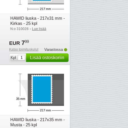
HAWID liuska - 217x31 mm -
Kirkas - 25 kpl
-
N:o 310028
Lue lisää
7
99
EUR
Katso toimituskulut
Varastossa
Lisää ostoskoriin
Kpl
HAWID liuska - 217x35 mm -
Musta - 25 kpl