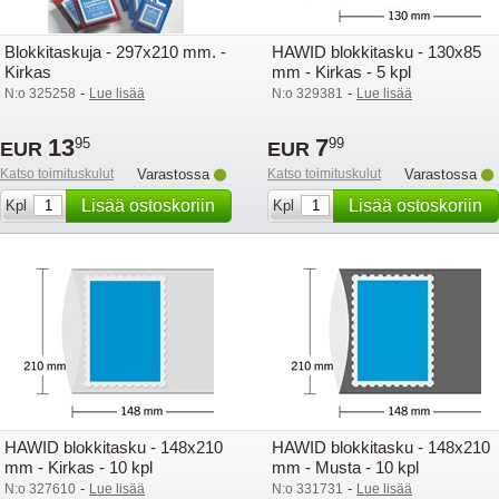
Blokkitaskuja - 297x210 mm. -
HAWID blokkitasku - 130x85
Kirkas
mm - Kirkas - 5 kpl
-
-
N:o 325258
Lue lisää
N:o 329381
Lue lisää
13
7
95
99
EUR
EUR
Katso toimituskulut
Varastossa
Katso toimituskulut
Varastossa
Lisää ostoskoriin
Lisää ostoskoriin
Kpl
Kpl
HAWID blokkitasku - 148x210
HAWID blokkitasku - 148x210
mm - Kirkas - 10 kpl
mm - Musta - 10 kpl
-
-
N:o 327610
Lue lisää
N:o 331731
Lue lisää