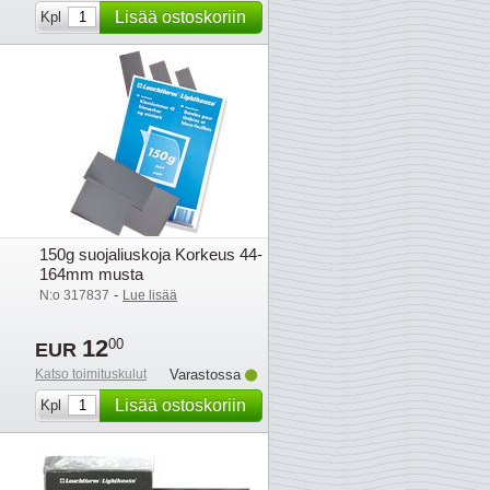
Lisää ostoskoriin
Kpl
150g suojaliuskoja Korkeus 44-
164mm musta
-
N:o 317837
Lue lisää
12
00
EUR
Katso toimituskulut
Varastossa
Lisää ostoskoriin
Kpl