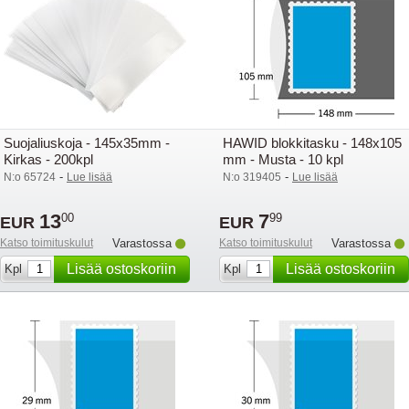
Suojaliuskoja - 145x35mm -
HAWID blokkitasku - 148x105
Kirkas - 200kpl
mm - Musta - 10 kpl
-
-
N:o 65724
Lue lisää
N:o 319405
Lue lisää
13
7
00
99
EUR
EUR
Katso toimituskulut
Varastossa
Katso toimituskulut
Varastossa
Lisää ostoskoriin
Lisää ostoskoriin
Kpl
Kpl