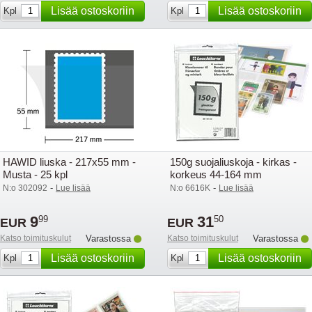
Lisää ostoskoriin
Lisää ostoskoriin
Kpl
Kpl
HAWID liuska - 217x55 mm -
150g suojaliuskoja - kirkas -
Musta - 25 kpl
korkeus 44-164 mm
-
-
N:o 302092
Lue lisää
N:o 6616K
Lue lisää
9
31
99
50
EUR
EUR
Katso toimituskulut
Varastossa
Katso toimituskulut
Varastossa
Lisää ostoskoriin
Lisää ostoskoriin
Kpl
Kpl