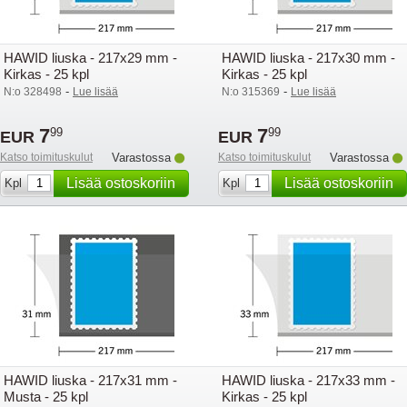
HAWID liuska - 217x29 mm -
HAWID liuska - 217x30 mm -
Kirkas - 25 kpl
Kirkas - 25 kpl
-
-
N:o 328498
Lue lisää
N:o 315369
Lue lisää
7
7
99
99
EUR
EUR
Katso toimituskulut
Varastossa
Katso toimituskulut
Varastossa
Lisää ostoskoriin
Lisää ostoskoriin
Kpl
Kpl
HAWID liuska - 217x31 mm -
HAWID liuska - 217x33 mm -
Musta - 25 kpl
Kirkas - 25 kpl