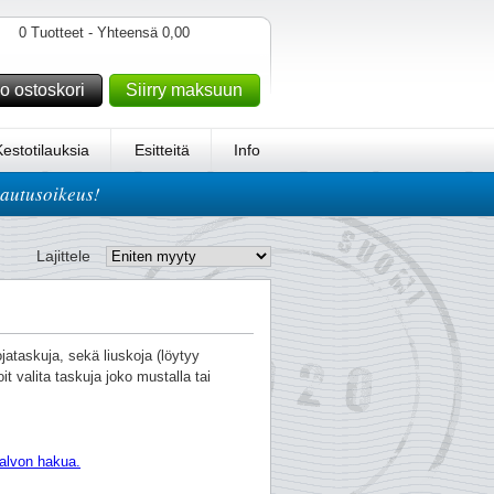
0 Tuotteet - Yhteensä 0,00
o ostoskori
Siirry maksuun
Kestotilauksia
Esitteitä
Info
lautusoikeus!
Lajittele
jataskuja, sekä liuskoja (löytyy
it valita taskuja joko mustalla tai
alvon hakua.