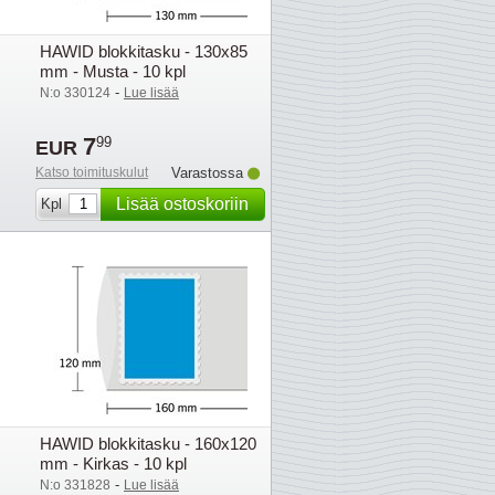
HAWID blokkitasku - 130x85
mm - Musta - 10 kpl
-
N:o 330124
Lue lisää
7
99
EUR
Katso toimituskulut
Varastossa
Lisää ostoskoriin
Kpl
HAWID blokkitasku - 160x120
mm - Kirkas - 10 kpl
-
N:o 331828
Lue lisää