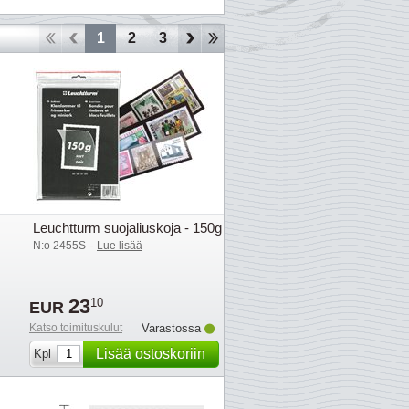
1
2
3
4
5
Leuchtturm suojaliuskoja - 150g
-
N:o 2455S
Lue lisää
23
10
EUR
Katso toimituskulut
Varastossa
Lisää ostoskoriin
Kpl