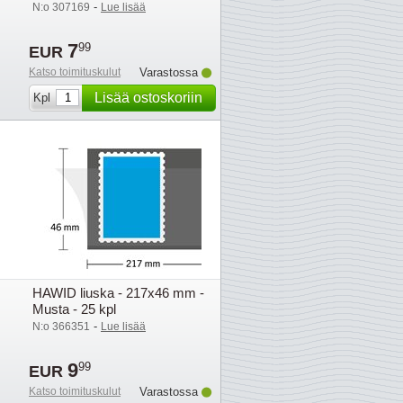
-
N:o 307169
Lue lisää
7
99
EUR
Katso toimituskulut
Varastossa
Lisää ostoskoriin
Kpl
HAWID liuska - 217x46 mm -
Musta - 25 kpl
-
N:o 366351
Lue lisää
9
99
EUR
Katso toimituskulut
Varastossa