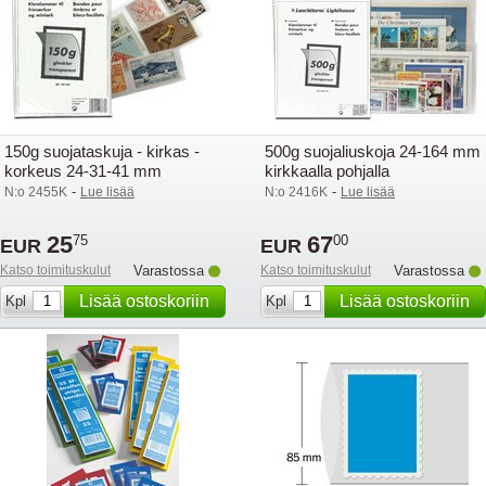
150g suojataskuja - kirkas -
500g suojaliuskoja 24-164 mm
korkeus 24-31-41 mm
kirkkaalla pohjalla
-
-
N:o 2455K
Lue lisää
N:o 2416K
Lue lisää
25
67
75
00
EUR
EUR
Katso toimituskulut
Varastossa
Katso toimituskulut
Varastossa
Lisää ostoskoriin
Lisää ostoskoriin
Kpl
Kpl