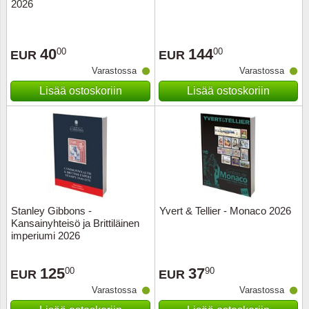
2026
40
144
00
00
EUR
EUR
Varastossa
Varastossa
Lisää ostoskoriin
Lisää ostoskoriin
Stanley Gibbons -
Yvert & Tellier - Monaco 2026
Kansainyhteisö ja Brittiläinen
imperiumi 2026
125
37
00
90
EUR
EUR
Varastossa
Varastossa