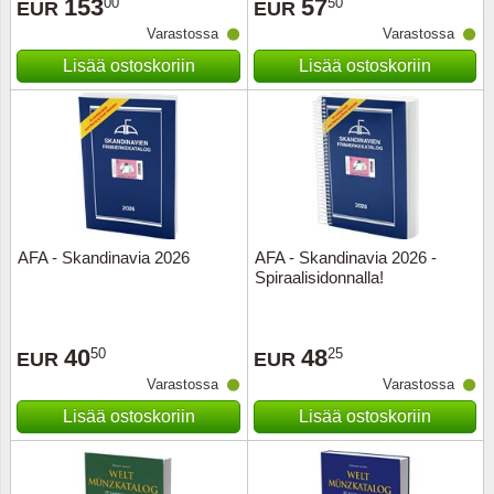
153
57
00
50
EUR
EUR
Varastossa
Varastossa
Lisää ostoskoriin
Lisää ostoskoriin
AFA - Skandinavia 2026
AFA - Skandinavia 2026 -
Spiraalisidonnalla!
40
48
50
25
EUR
EUR
Varastossa
Varastossa
Lisää ostoskoriin
Lisää ostoskoriin