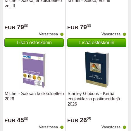
Michel - Saksa, erikoisluettelo
Michel - Saksa, Vol. III
vol. II
Musiiki
Itä-Sa
Itävalta
79
79
00
00
EUR
EUR
Varastossa
Varastossa
Japani
Lisää ostoskoriin
Lisää ostoskoriin
Jugosl
Kanaal
Kanad
Kiina
Michel - Saksan kolikkoluettelo
Stanley Gibbons - Kerää
2026
englantilaisia postimerkkejä
2026
Kreikk
45
26
00
25
Kukkia 
EUR
EUR
Varastossa
Varastossa