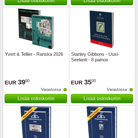
Lisää ostoskoriin
Lisää ostoskoriin
Yvert & Tellier - Ranska 2026
Stanley Gibbons - Uusi-
Seelanti - 8 painos
39
35
90
00
EUR
EUR
Varastossa
Varastossa
Lisää ostoskoriin
Lisää ostoskoriin