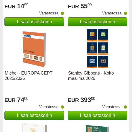
14
55
99
00
EUR
EUR
Urheilu
Varastossa
Varastossa
Uusi Se
Lisää ostoskoriin
Lisää ostoskoriin
USA
Vatikaa
YK - Y
Michel - EUROPA CEPT
Stanley Gibbons - Koko
2025/2026
maailma 2026
74
393
00
00
EUR
EUR
Varastossa
Varastossa
Lisää ostoskoriin
Lisää ostoskoriin