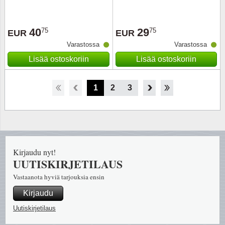
40
29
75
75
EUR
EUR
Varastossa
Varastossa
Lisää ostoskoriin
Lisää ostoskoriin
1
2
3
4
5
Kirjaudu nyt!
UUTISKIRJETILAUS
Vastaanota hyviä tarjouksia ensin
Kirjaudu
Uutiskirjetilaus