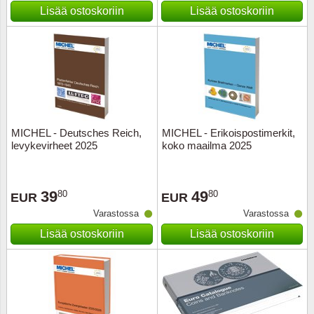
Kuljetu
Lisää ostoskoriin
Lisää ostoskoriin
Kypros
Liechte
Luxem
MICHEL - Deutsches Reich,
MICHEL - Erikoispostimerkit,
Länsi-E
levykevirheet 2025
koko maailma 2025
Malta
39
49
80
80
EUR
EUR
Monak
Varastossa
Varastossa
Lisää ostoskoriin
Lisää ostoskoriin
Portuga
Portuga
Puola