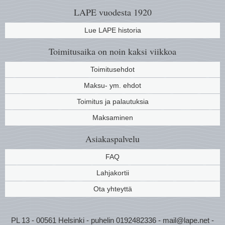
LAPE vuodesta 1920
Lue LAPE historia
Toimitusaika on noin kaksi viikkoa
Toimitusehdot
Maksu- ym. ehdot
Toimitus ja palautuksia
Maksaminen
Asiakaspalvelu
FAQ
Lahjakortii
Ota yhteyttä
PL 13 - 00561 Helsinki - puhelin 0192482336 - mail@lape.net -