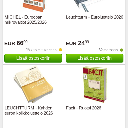
Ransk
MICHEL - Euroopan
Leuchtturm - Euroluettelo 2026
mikrovaltiot 2025/2026
Ranskan
Roman
66
24
00
99
EUR
EUR
Jälkitoimituksessa
Varastossa
Saksan 
Lisää ostoskoriin
Lisää ostoskoriin
San Ma
Sveitsi
Tsekko
Turkki
LEUCHTTURM - Kahden
Facit - Ruotsi 2026
euron kolikkoluettelo 2026
Unkari