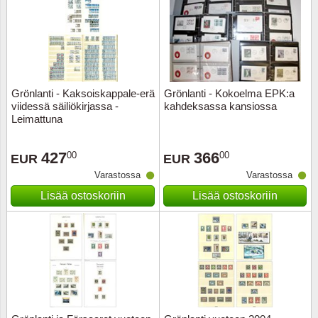
Uskont
EURO-k
Englant
Kuninka
Fär-Sa
Espanj
Grönlanti - Kaksoiskappale-erä
Grönlanti - Kokoelma EPK:a
Love
Hungar
Et.-ja 
viidessä säiliökirjassa -
kahdeksassa kansiossa
Leimattuna
Partio
KOLIKK
Etelä-A
427
366
00
00
EUR
EUR
Urheilu
Stamps
Gibralt
Varastossa
Varastossa
Lisää ostoskoriin
Lisää ostoskoriin
Postim
WORLD
Hollann
Kuljetu
Hollant
Kuuluis
Irlanti
Uusivu
Italia