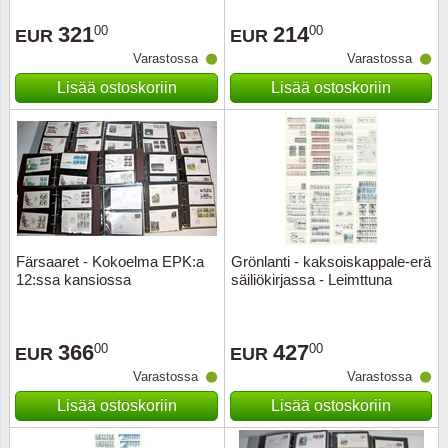
Eriä - poistomyynti
Kestotilauksia
Paloku
Aihekok
Fär-Sa
Suurennuslaseja, analyysilampp
321
214
00
00
EUR
EUR
Vuosilajitelmia
Lahjakortti
Euroop
Aihekok
Aasia+A
Varastossa
Varastossa
Atulat (pinsetit)
Lisää ostoskoriin
Lisää ostoskoriin
Lahjapakkauksia
Tilaa LAPE:n uutiskirjeet
Elokuv
Aiheko
Albani
Kolikko varastointi
Vuosilajitelmia/Vuosikirjoja
Kukkia 
Aihekok
Andorr
Konttoritarvikkeita
Joulumerkkejä ja -arkkeja
Geolog
Aiheko
Austral
Muita tuotteita
Sota
Aihekok
Baltian
Färsaaret - Kokoelma EPK:a
Grönlanti - kaksoiskappale-erä
Keräilykortit TCG tarvikkeet
12:ssa kansiossa
säiliökirjassa - Leimttuna
Nähtäv
China
Belgia
Lääket
2 euron
Bulgari
366
427
00
00
EUR
EUR
Varastossa
Varastossa
Kolikoi
Coin
Eläimiä
Lisää ostoskoriin
Lisää ostoskoriin
Järjest
Erikois
Englann