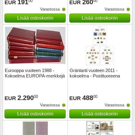
191
260
00
00
EUR
EUR
Varastossa
Varastossa
Lisää ostoskoriin
Lisää ostoskoriin
Eurooppa vuoteen 1988 -
Gränlanti vuoteen 2011 -
Kokoelma EUROPA-merkkejä
kokoelma - Postituoreena
2.290
488
00
00
EUR
EUR
Varastossa
Varastossa
Lisää ostoskoriin
Lisää ostoskoriin