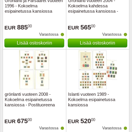
Grönlanti ja Färsaaret vuoteen
Grönlanti vuoteen 2004 -
1996 - Kokoelma
Kokoelma kahdessa
Musiiki
Itä-Sa
esipainetussa kansiossa
esipainetussa kansiossa -
Postituoreena
Itävalta
885
565
00
00
EUR
EUR
Varastossa
Varastossa
Japani
Lisää ostoskoriin
Lisää ostoskoriin
Jugosl
Kanaal
Kanad
Kiina
grönlanti vuoteen 2008 -
Islanti vuoteen 1989 -
Kokoelma esipainetussa
Kokoelma esipainetussa
kansiossa - Postituoreena
kansiossa
Kreikk
675
520
00
00
Kukkia 
EUR
EUR
Varastossa
Varastossa