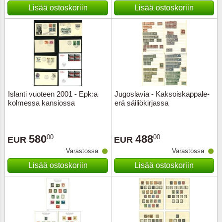
Kuljetu
Lisää ostoskoriin
Lisää ostoskoriin
Kypros
Liechte
Luxem
Islanti vuoteen 2001 - Epk:a
Jugoslavia - Kaksoiskappale-
Länsi-E
kolmessa kansiossa
erä säiliökirjassa
Malta
580
488
00
00
EUR
EUR
Monak
Varastossa
Varastossa
Lisää ostoskoriin
Lisää ostoskoriin
Portuga
Portuga
Puola