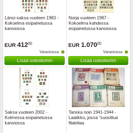
Ransk
Länsi-saksa vuoteen 1983 -
Norja vuoteen 1987 -
Kokoelma esipainetussa
Kokoelma kahdessa
Ranskan
kansiossa
esipainetussa kansiossa
Roman
412
1.070
00
00
EUR
EUR
Varastossa
Varastossa
Saksan 
Lisää ostoskoriin
Lisää ostoskoriin
San Ma
Sveitsi
Tsekko
Turkki
Saksa vuoteen 2002 -
Tanska noin 1941-1944 -
Kolmessa esipainetussa
Laatikko, jossa "suosittua
kansiossa
filateliaa
Unkari