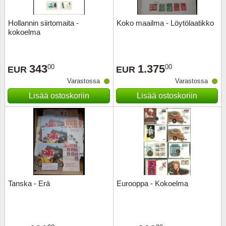
Hollannin siirtomaita -
Koko maailma - Löytölaatikko
kokoelma
343
1.375
00
00
EUR
EUR
Varastossa
Varastossa
Lisää ostoskoriin
Lisää ostoskoriin
Tanska - Erä
Eurooppa - Kokoelma