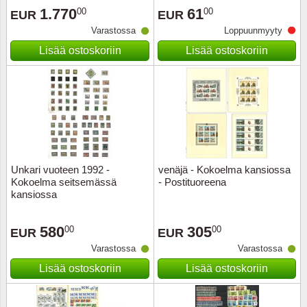
1.770
61
00
00
EUR
EUR
Urheilu
Varastossa
Loppuunmyyty
Uusi Se
Lisää ostoskoriin
Lisää ostoskoriin
USA
Vatikaa
YK - Y
Unkari vuoteen 1992 -
venäjä - Kokoelma kansiossa
Kokoelma seitsemässä
- Postituoreena
kansiossa
580
305
00
00
EUR
EUR
Varastossa
Varastossa
Lisää ostoskoriin
Lisää ostoskoriin