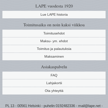
LAPE vuodesta 1920
Lue LAPE historia
Toimitusaika on noin kaksi viikkoa
Toimitusehdot
Maksu- ym. ehdot
Toimitus ja palautuksia
Maksaminen
Asiakaspalvelu
FAQ
Lahjakortii
Ota yhteyttä
PL 13 - 00561 Helsinki - puhelin 0192482336 - mail@lape.net -