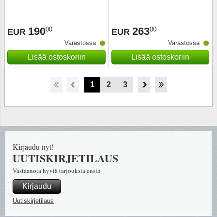
190
263
00
00
EUR
EUR
Varastossa
Varastossa
Lisää ostoskoriin
Lisää ostoskoriin
1
2
3
4
5
6
7
8
Kirjaudu nyt!
UUTISKIRJETILAUS
Vastaanota hyviä tarjouksia ensin
Kirjaudu
Uutiskirjetilaus