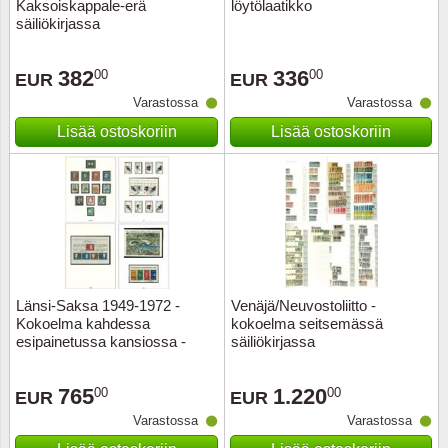
Kaksoiskappale-erä
löytölaatikko
säiliökirjassa
382
336
00
00
EUR
EUR
Varastossa
Varastossa
Lisää ostoskoriin
Lisää ostoskoriin
Länsi-Saksa 1949-1972 -
Venäjä/Neuvostoliitto -
Kokoelma kahdessa
kokoelma seitsemässä
esipainetussa kansiossa -
säiliökirjassa
Leimattuina
765
1.220
00
00
EUR
EUR
Varastossa
Varastossa