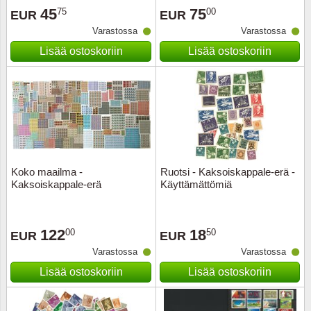
45
75
75
00
EUR
EUR
Urheilu
Varastossa
Varastossa
Uusi Se
Lisää ostoskoriin
Lisää ostoskoriin
USA
Vatikaa
YK - Y
Koko maailma -
Ruotsi - Kaksoiskappale-erä -
Kaksoiskappale-erä
Käyttämättömiä
122
18
00
50
EUR
EUR
Varastossa
Varastossa
Lisää ostoskoriin
Lisää ostoskoriin