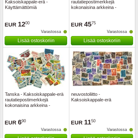
Kaksoiskappale-erä -
rautatiepostimerkkejä
Käyttämättömiä
kokonaisina arkkeina -
Postituoreena
12
45
00
75
EUR
EUR
Varastossa
Varastossa
Lisää ostoskoriin
Lisää ostoskoriin
Tanska - Kaksoiskappale-erä
neuvostoliitto -
rautatiepostimerkkejä
Kaksoiskappale-erä
kokonaisina arkkeina -
Postituoreena
6
11
90
50
EUR
EUR
Varastossa
Varastossa