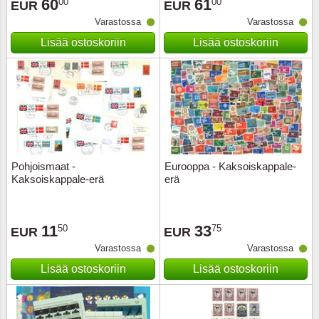
60
61
00
00
EUR
EUR
Varastossa
Varastossa
Lisää ostoskoriin
Lisää ostoskoriin
Pohjoismaat -
Eurooppa - Kaksoiskappale-
Kaksoiskappale-erä
erä
11
33
50
75
EUR
EUR
Varastossa
Varastossa
Lisää ostoskoriin
Lisää ostoskoriin