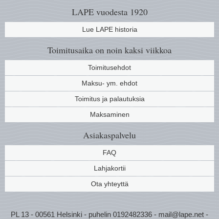
LAPE vuodesta 1920
Lue LAPE historia
Toimitusaika on noin kaksi viikkoa
Toimitusehdot
Maksu- ym. ehdot
Toimitus ja palautuksia
Maksaminen
Asiakaspalvelu
FAQ
Lahjakortii
Ota yhteyttä
PL 13 - 00561 Helsinki - puhelin 0192482336 - mail@lape.net -