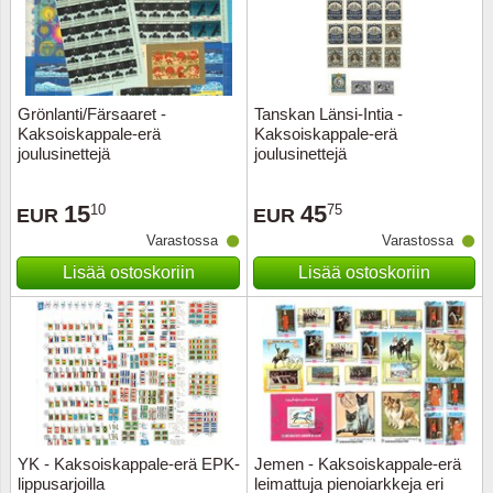
Grönlanti/Färsaaret -
Tanskan Länsi-Intia -
Kaksoiskappale-erä
Kaksoiskappale-erä
joulusinettejä
joulusinettejä
15
45
10
75
EUR
EUR
Varastossa
Varastossa
Lisää ostoskoriin
Lisää ostoskoriin
YK - Kaksoiskappale-erä EPK-
Jemen - Kaksoiskappale-erä
lippusarjoilla
leimattuja pienoiarkkeja eri