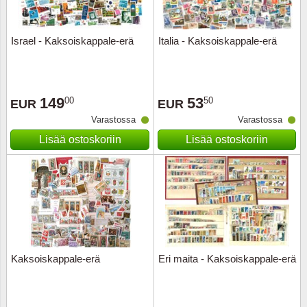
Ransk
Israel - Kaksoiskappale-erä
Italia - Kaksoiskappale-erä
Ranskan
Roman
149
53
00
50
EUR
EUR
Varastossa
Varastossa
Saksan 
Lisää ostoskoriin
Lisää ostoskoriin
San Ma
Sveitsi
Tsekko
Turkki
Kaksoiskappale-erä
Eri maita - Kaksoiskappale-erä
Unkari