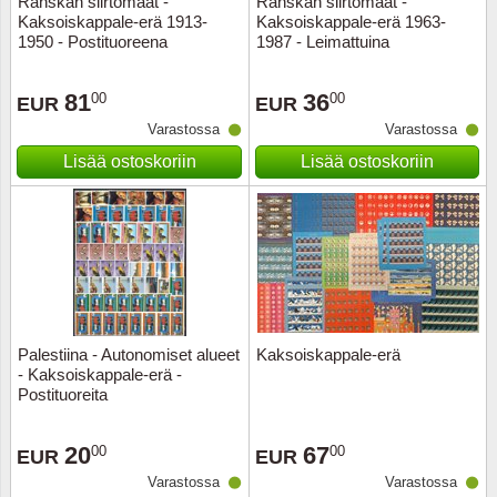
Ranskan siirtomaat -
Ranskan siirtomaat -
Kaksoiskappale-erä 1913-
Kaksoiskappale-erä 1963-
Musiiki
Itä-Sa
1950 - Postituoreena
1987 - Leimattuina
Itävalta
81
36
00
00
EUR
EUR
Varastossa
Varastossa
Japani
Lisää ostoskoriin
Lisää ostoskoriin
Jugosl
Kanaal
Kanad
Kiina
Palestiina - Autonomiset alueet
Kaksoiskappale-erä
- Kaksoiskappale-erä -
Postituoreita
Kreikk
20
67
00
00
Kukkia 
EUR
EUR
Varastossa
Varastossa