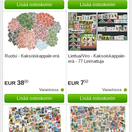
Kuljetu
Lisää ostoskoriin
Lisää ostoskoriin
Kypros
Liechte
Luxem
Ruotsi - Kaksoiskappale-erä
Liettua/Viro - Kaksoiskappale-
Länsi-E
erä - 77 Leimattuja
Malta
38
7
00
50
EUR
EUR
Monak
Varastossa
Varastossa
Lisää ostoskoriin
Lisää ostoskoriin
Portuga
Portuga
Puola