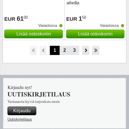
aiheilla
61
1
00
50
EUR
EUR
Varastossa
Varastossa
Lisää ostoskoriin
Lisää ostoskoriin
1
2
3
4
Kirjaudu nyt!
UUTISKIRJETILAUS
Vastaanota hyviä tarjouksia ensin
Kirjaudu
Uutiskirjetilaus