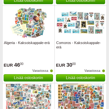
Lisää ostoskoriin
Lisää ostoskoriin
Algeria - Kaksoiskappale-erä
Comoros - Kaksoiskappale-
erä
46
30
00
00
EUR
EUR
Varastossa
Varastossa
Lisää ostoskoriin
Lisää ostoskoriin