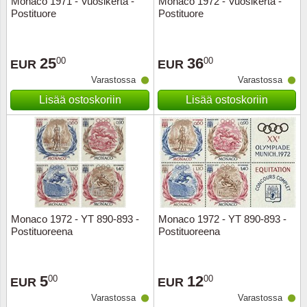
Monaco 1971 - Vuosikerta -
Monaco 1972 - Vuosikerta -
Postituore
Postituore
Musiiki
Itä-Sa
Itävalta
25
36
00
00
EUR
EUR
Varastossa
Varastossa
Japani
Lisää ostoskoriin
Lisää ostoskoriin
Jugosl
Kanaal
Kanad
Kiina
Monaco 1972 - YT 890-893 -
Monaco 1972 - YT 890-893 -
Postituoreena
Postituoreena
Kreikk
5
12
00
00
Kukkia 
EUR
EUR
Varastossa
Varastossa