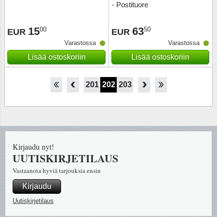
- Postituore
15
63
00
50
EUR
EUR
Varastossa
Varastossa
Lisää ostoskoriin
Lisää ostoskoriin
196
197
198
199
200
201
202
203
204
205
206
207
208
Kirjaudu nyt!
UUTISKIRJETILAUS
Vastaanota hyviä tarjouksia ensin
Kirjaudu
Uutiskirjetilaus