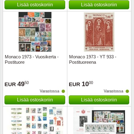
Kuljetu
Lisää ostoskoriin
Lisää ostoskoriin
Kypros
Liechte
Luxem
Monaco 1973 - Vuosikerta -
Monaco 1973 - YT 933 -
Länsi-E
Postituore
Postituoreena
Malta
49
10
50
00
EUR
EUR
Monak
Varastossa
Varastossa
Lisää ostoskoriin
Lisää ostoskoriin
Portuga
Portuga
Puola