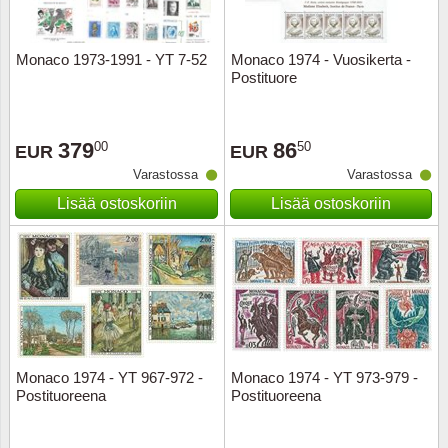
Ransk
Monaco 1973-1991 - YT 7-52
Monaco 1974 - Vuosikerta -
Postituore
Ranskan
Roman
379
86
00
50
EUR
EUR
Varastossa
Varastossa
Saksan 
Lisää ostoskoriin
Lisää ostoskoriin
San Ma
Sveitsi
Tsekko
Turkki
Monaco 1974 - YT 967-972 -
Monaco 1974 - YT 973-979 -
Postituoreena
Postituoreena
Unkari