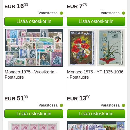
16
7
00
75
EUR
EUR
Urheilu
Varastossa
Varastossa
Uusi Se
Lisää ostoskoriin
Lisää ostoskoriin
USA
Vatikaa
YK - Y
Monaco 1975 - Vuosikerta -
Monaco 1975 - YT 1035-1036
Postituore
- Postituore
51
13
00
50
EUR
EUR
Varastossa
Varastossa
Lisää ostoskoriin
Lisää ostoskoriin