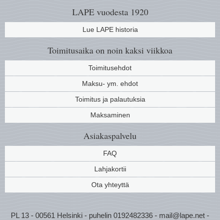
LAPE vuodesta 1920
Lue LAPE historia
Toimitusaika on noin kaksi viikkoa
Toimitusehdot
Maksu- ym. ehdot
Toimitus ja palautuksia
Maksaminen
Asiakaspalvelu
FAQ
Lahjakortii
Ota yhteyttä
PL 13 - 00561 Helsinki - puhelin 0192482336 - mail@lape.net -