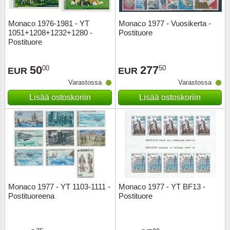
Monaco 1976-1981 - YT
Monaco 1977 - Vuosikerta -
1051+1208+1232+1280 -
Postituore
Postituore
50
277
00
50
EUR
EUR
Varastossa
Varastossa
Lisää ostoskoriin
Lisää ostoskoriin
Monaco 1977 - YT 1103-1111 -
Monaco 1977 - YT BF13 -
Postituoreena
Postituore