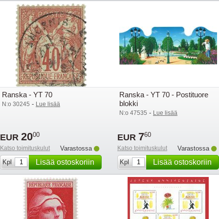
Ranska - YT 70
Ranska - YT 70 - Postituore
blokki
-
N:o 30245
Lue lisää
-
N:o 47535
Lue lisää
20
7
00
60
EUR
EUR
Katso toimituskulut
Varastossa
Katso toimituskulut
Varastossa
Lisää ostoskoriin
Lisää ostoskoriin
Kpl
Kpl