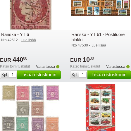
Ranska - YT 6
Ranska - YT 61 - Postituore
blokki
-
N:o 42512
Lue lisää
-
N:o 47530
Lue lisää
440
10
00
00
EUR
EUR
Katso toimituskulut
Varastossa
Katso toimituskulut
Varastossa
Lisää ostoskoriin
Lisää ostoskoriin
Kpl
Kpl