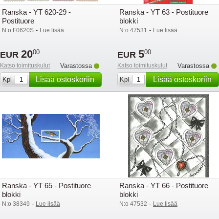
Ranska - YT 620-29 -
Ranska - YT 63 - Postituore
Postituore
blokki
-
-
N:o F0620S
Lue lisää
N:o 47531
Lue lisää
20
5
00
00
EUR
EUR
Katso toimituskulut
Varastossa
Katso toimituskulut
Varastossa
Lisää ostoskoriin
Lisää ostoskoriin
Kpl
Kpl
Ranska - YT 65 - Postituore
Ranska - YT 66 - Postituore
blokki
blokki
-
-
N:o 38349
Lue lisää
N:o 47532
Lue lisää