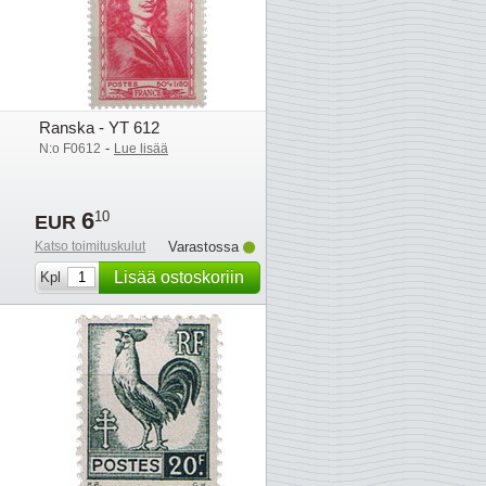
Ranska - YT 612
-
N:o F0612
Lue lisää
6
10
EUR
Katso toimituskulut
Varastossa
Lisää ostoskoriin
Kpl