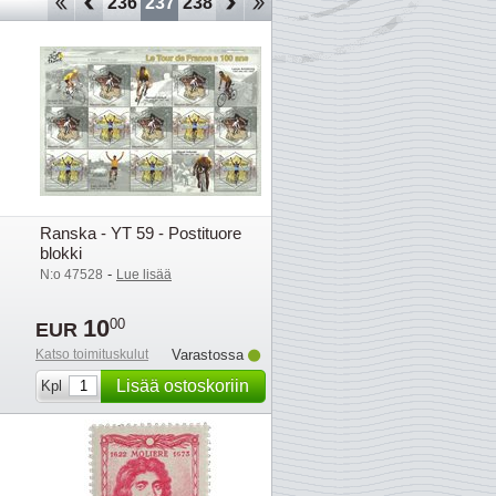
233
234
235
236
237
238
239
240
241
242
243
244
245
2
Ranska - YT 59 - Postituore
blokki
-
N:o 47528
Lue lisää
10
00
EUR
Katso toimituskulut
Varastossa
Lisää ostoskoriin
Kpl