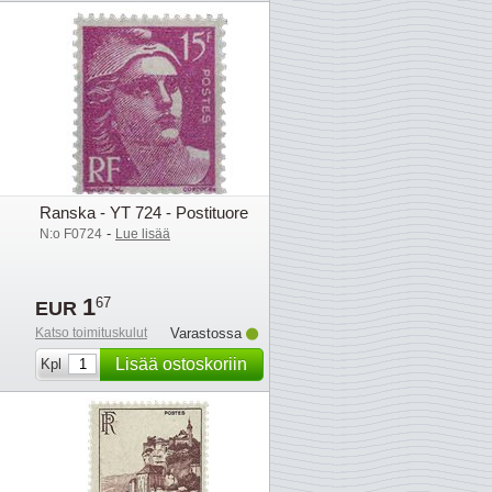
Ranska - YT 724 - Postituore
-
N:o F0724
Lue lisää
1
67
EUR
Katso toimituskulut
Varastossa
Lisää ostoskoriin
Kpl