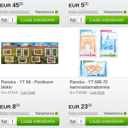
45
5
00
00
EUR
EUR
Katso toimituskulut
Varastossa
Katso toimituskulut
Varastossa
Lisää ostoskoriin
Lisää ostoskoriin
Kpl
Kpl
Ranska - YT 68 - Postituore
Ranska - YT 688-70
blokki
hammastamattomina
-
-
N:o 47534
Lue lisää
N:o FSN68
Lue lisää
8
23
00
00
EUR
EUR
Katso toimituskulut
Varastossa
Katso toimituskulut
Varastossa
Lisää ostoskoriin
Lisää ostoskoriin
Kpl
Kpl