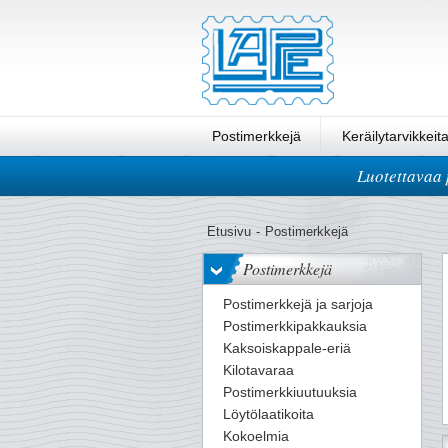
Postimerkkejä
Keräilytarvikkeit
Luotettavaa 
Pikatilaus
Etusivu
-
Postimerkkejä
Postimerkkejä
Postimerkkejä ja sarjoja
Postimerkkipakkauksia
Kaksoiskappale-eriä
Kilotavaraa
Postimerkkiuutuuksia
Löytölaatikoita
Kokoelmia