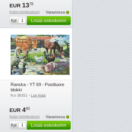
13
78
EUR
Katso toimituskulut
Varastossa
Lisää ostoskoriin
Kpl
Ranska - YT 69 - Postituore
blokki
-
N:o 38351
Lue lisää
4
40
EUR
Katso toimituskulut
Varastossa
Lisää ostoskoriin
Kpl