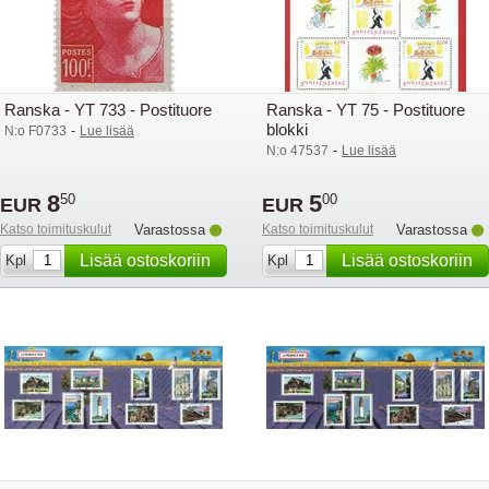
Ranska - YT 733 - Postituore
Ranska - YT 75 - Postituore
blokki
-
N:o F0733
Lue lisää
-
N:o 47537
Lue lisää
8
5
50
00
EUR
EUR
Katso toimituskulut
Varastossa
Katso toimituskulut
Varastossa
Lisää ostoskoriin
Lisää ostoskoriin
Kpl
Kpl