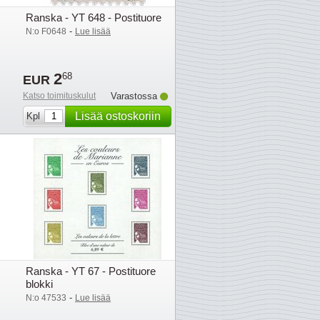
Ranska - YT 648 - Postituore
-
N:o F0648
Lue lisää
2
68
EUR
Katso toimituskulut
Varastossa
Lisää ostoskoriin
Kpl
Ranska - YT 67 - Postituore
blokki
-
N:o 47533
Lue lisää