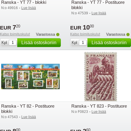
Ranska - YT 77 - blokki
Ranska - YT 77 - Postituore
blokki
-
N:o 49916
Lue lisää
-
N:o 47539
Lue lisää
7
10
20
00
EUR
EUR
Katso toimituskulut
Varastossa
Katso toimituskulut
Varastossa
Lisää ostoskoriin
Lisää ostoskoriin
Kpl
Kpl
Ranska - YT 82 - Postituore
Ranska - YT 823 - Postituore
blokki
-
N:o F0823
Lue lisää
-
N:o 47543
Lue lisää
00
60