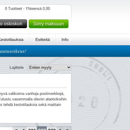
0 Tuotteet - Yhteensä 0,00
o ostoskori
Siirry maksuun
Kestotilauksia
Esitteitä
Info
lautusoikeus!
Lajittele
n hyvä valikoima vanhoja postimerkkejä,
utustu vasemmalla oleviin alaotsikoihin
s tehdä kestotilauksia sekä maittain