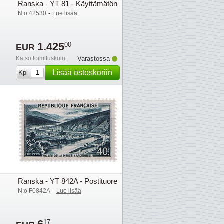
Ranska - YT 81 - Käyttämätön
-
N:o 42530
Lue lisää
1.425
00
EUR
Katso toimituskulut
Varastossa
Lisää ostoskoriin
Kpl
Ranska - YT 842A - Postituore
-
N:o F0842A
Lue lisää
17