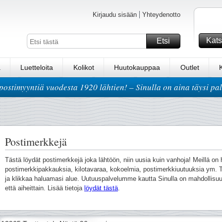
Kirjaudu sisään
Yhteydenotto
Kats
Etsi
a
Luetteloita
Kolikot
Huutokauppaa
Outlet
postimyyntiä vuodesta 1920 lähtien! – Sinulla on aina täysi pa
Postimerkkejä
Tästä löydät postimerkkejä joka lähtöön, niin uusia kuin vanhoja! Meillä o
postimerkkipakkauksia, kilotavaraa, kokoelmia, postimerkkiuutuuksia ym. T
ja klikkaa haluamasi alue. Uutuuspalvelumme kautta Sinulla on mahdollisuu
että aiheittain. Lisää tietoja
löydät tästä
.