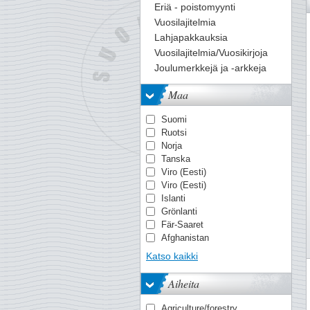
207
208
209
210
211
212
213
214
215
216
217
218
219
Eriä - poistomyynti
Vuosilajitelmia
Lahjapakkauksia
Vuosilajitelmia/Vuosikirjoja
Joulumerkkejä ja -arkkeja
Maa
Suomi
Ruotsi
Norja
Tanska
Viro (Eesti)
Viro (Eesti)
Islanti
Grönlanti
Fär-Saaret
Afghanistan
Ahvenanmaa
Katso kaikki
Ahvenanmaa
Alankomaiden Itä-Intia
Aiheita
Albania
Alderney
Agriculture/forestry