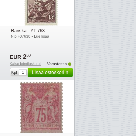
Ranska - YT 763
-
N:o F07630
Lue lisää
2
50
EUR
Katso toimituskulut
Varastossa
Lisää ostoskoriin
Kpl