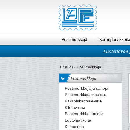
Postimerkkejä
Keräilytarvikkeit
Luotettavaa 
Pikatilaus
Etusivu
-
Postimerkkejä
Postimerkkejä
Postimerkkejä ja sarjoja
Postimerkkipakkauksia
Kaksoiskappale-eriä
Kilotavaraa
Postimerkkiuutuuksia
Löytölaatikoita
Kokoelmia