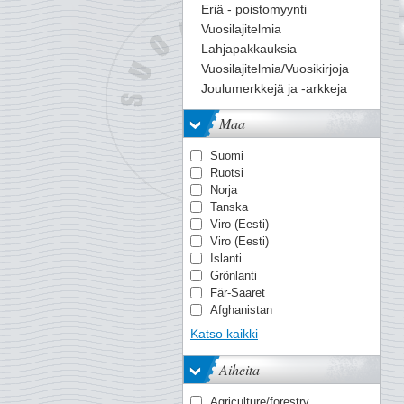
Eriä - poistomyynti
Vuosilajitelmia
Lahjapakkauksia
Vuosilajitelmia/Vuosikirjoja
Joulumerkkejä ja -arkkeja
Maa
Suomi
Ruotsi
Norja
Tanska
Viro (Eesti)
Viro (Eesti)
Islanti
Grönlanti
Fär-Saaret
Afghanistan
Ahvenanmaa
Katso kaikki
Ahvenanmaa
Alankomaiden Itä-Intia
Aiheita
Albania
Alderney
Agriculture/forestry