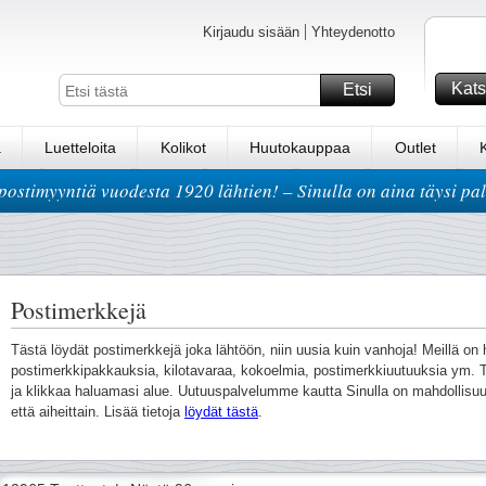
Kirjaudu sisään
Yhteydenotto
Kats
Etsi
a
Luetteloita
Kolikot
Huutokauppaa
Outlet
postimyyntiä vuodesta 1920 lähtien! – Sinulla on aina täysi pa
Postimerkkejä
Tästä löydät postimerkkejä joka lähtöön, niin uusia kuin vanhoja! Meillä o
postimerkkipakkauksia, kilotavaraa, kokoelmia, postimerkkiuutuuksia ym. T
ja klikkaa haluamasi alue. Uutuuspalvelumme kautta Sinulla on mahdollisuu
että aiheittain. Lisää tietoja
löydät tästä
.