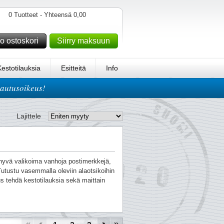
0 Tuotteet - Yhteensä 0,00
o ostoskori
Siirry maksuun
Kestotilauksia
Esitteitä
Info
lautusoikeus!
Lajittele
n hyvä valikoima vanhoja postimerkkejä,
utustu vasemmalla oleviin alaotsikoihin
s tehdä kestotilauksia sekä maittain