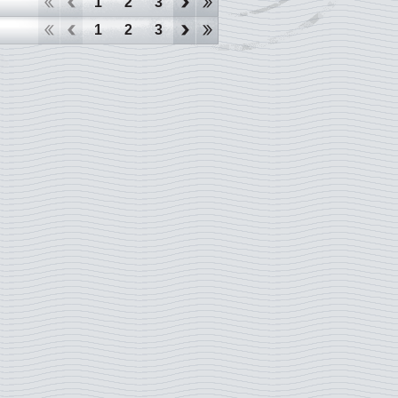
1
2
3
4
5
6
7
8
9
10
1
2
3
4
5
6
7
8
9
10