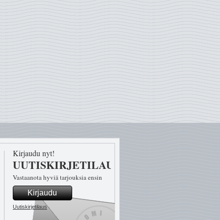
Kirjaudu nyt!
UUTISKIRJETILAUS
Vastaanota hyviä tarjouksia ensin
Kirjaudu
Uutiskirjetilaus