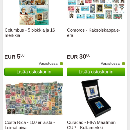
Columbus - 5 blokkia ja 16
Comoros - Kaksoiskappale-
merkkiä
erä
5
30
50
00
EUR
EUR
Varastossa
Varastossa
Lisää ostoskoriin
Lisää ostoskoriin
Costa Rica - 100 erilaista -
Curacao - FIFA Maailman
Leimattuina
CUP - Kultamerkki