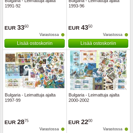
Bulgaria - Leimattuja ajalta
Bulgaria - Leimattuja ajalta
1991-92
1993-96
Musiiki
Itä-Sa
Itävalta
33
43
60
50
EUR
EUR
Varastossa
Varastossa
Japani
Lisää ostoskoriin
Lisää ostoskoriin
Jugosl
Kanaal
Kanad
Kiina
Bulgaria - Leimattuja ajalta
Bulgaria - Leimattuja ajalta
1997-99
2000-2002
Kreikk
28
22
75
00
Kukkia 
EUR
EUR
Varastossa
Varastossa