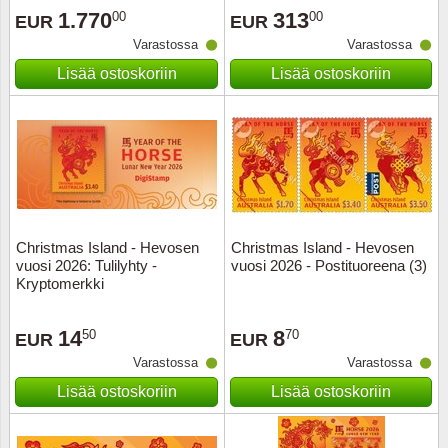
1.770
313
00
00
EUR
EUR
Urheilu
Varastossa
Varastossa
Uusi Se
Lisää ostoskoriin
Lisää ostoskoriin
USA
Vatikaa
YK - Y
Christmas Island - Hevosen
Christmas Island - Hevosen
vuosi 2026: Tulilyhty -
vuosi 2026 - Postituoreena (3)
Kryptomerkki
14
8
50
70
EUR
EUR
Varastossa
Varastossa
Lisää ostoskoriin
Lisää ostoskoriin