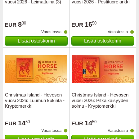
vuosi 2026 - Leimattuina (3)
vuosi 2026 - Postituore arkki
8
16
30
50
EUR
EUR
Varastossa
Varastossa
Lisää ostoskoriin
Lisää ostoskoriin
Christmas Island - Hevosen
Christmas Island - Hevosen
vuosi 2026: Luumun kukinta -
vuosi 2026: Pitkäikäisyyden
Kryptomerkki
solmu - Kryptomerkki
14
14
50
50
EUR
EUR
Varastossa
Varastossa