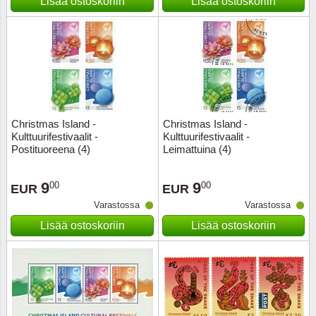
Lisää ostoskoriin
Lisää ostoskoriin
Christmas Island -
Christmas Island -
Kulttuurifestivaalit -
Kulttuurifestivaalit -
Postituoreena (4)
Leimattuina (4)
9
9
00
00
EUR
EUR
Varastossa
Varastossa
Lisää ostoskoriin
Lisää ostoskoriin