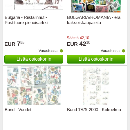
Ransk
Bulgaria - Riistalinnut -
BULGARIA/ROMANIA - erä
Postituore pienoisarkki
kaksoiskappaleita
Ranskan
Säästä
42,10
Roman
7
42
95
10
EUR
EUR
Varastossa
Varastossa
Saksan 
Lisää ostoskoriin
Lisää ostoskoriin
San Ma
Sveitsi
Tsekko
Turkki
Bund - Vuodet
Bund 1979-2000 - Kokoelma
Unkari