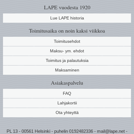
LAPE vuodesta 1920
Lue LAPE historia
Toimitusaika on noin kaksi viikkoa
Toimitusehdot
Maksu- ym. ehdot
Toimitus ja palautuksia
Maksaminen
Asiakaspalvelu
FAQ
Lahjakortii
Ota yhteyttä
PL 13 - 00561 Helsinki - puhelin 0192482336 - mail@lape.net -