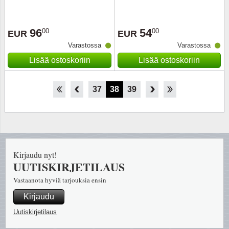
96
54
00
00
EUR
EUR
Varastossa
Varastossa
Lisää ostoskoriin
Lisää ostoskoriin
32
33
34
35
36
37
38
39
40
41
42
43
44
Kirjaudu nyt!
UUTISKIRJETILAUS
Vastaanota hyviä tarjouksia ensin
Kirjaudu
Uutiskirjetilaus