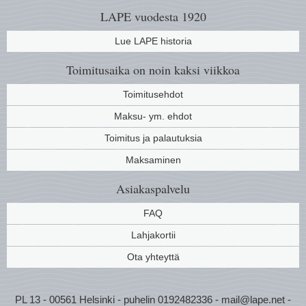
LAPE vuodesta 1920
Lue LAPE historia
Toimitusaika on noin kaksi viikkoa
Toimitusehdot
Maksu- ym. ehdot
Toimitus ja palautuksia
Maksaminen
Asiakaspalvelu
FAQ
Lahjakortii
Ota yhteyttä
PL 13 - 00561 Helsinki - puhelin 0192482336 - mail@lape.net -