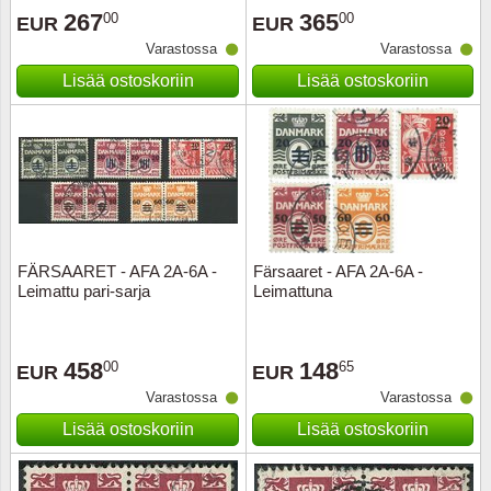
267
365
00
00
EUR
EUR
Urheilu
Varastossa
Varastossa
Uusi Se
Lisää ostoskoriin
Lisää ostoskoriin
USA
Vatikaa
YK - Y
FÄRSAARET - AFA 2A-6A -
Färsaaret - AFA 2A-6A -
Leimattu pari-sarja
Leimattuna
458
148
00
65
EUR
EUR
Varastossa
Varastossa
Lisää ostoskoriin
Lisää ostoskoriin