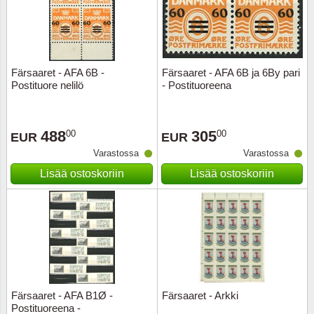
Färsaaret - AFA 6B -
Färsaaret - AFA 6B ja 6By pari
Postituore nelilö
- Postituoreena
488
305
00
00
EUR
EUR
Varastossa
Varastossa
Lisää ostoskoriin
Lisää ostoskoriin
Färsaaret - AFA B1Ø -
Färsaaret - Arkki
Postituoreena -