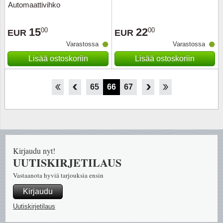
Automaattivihko
15
22
00
00
EUR
EUR
Varastossa
Varastossa
Lisää ostoskoriin
Lisää ostoskoriin
60
61
62
63
64
65
66
67
68
69
70
71
72
Kirjaudu nyt!
UUTISKIRJETILAUS
Vastaanota hyviä tarjouksia ensin
Kirjaudu
Uutiskirjetilaus