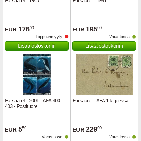
Färsaaret - 1940
Färsaaret - 1941
Musiiki
Itä-Sa
Itävalta
176
195
00
00
EUR
EUR
Loppuunmyyty
Varastossa
Japani
Lisää ostoskoriin
Lisää ostoskoriin
Jugosl
Kanaal
Kanad
Kiina
Färsaaret - 2001 - AFA 400-
Färsaaret - AFA 1 kirjeessä
403 - Postituore
Kreikk
5
229
50
00
Kukkia 
EUR
EUR
Varastossa
Varastossa