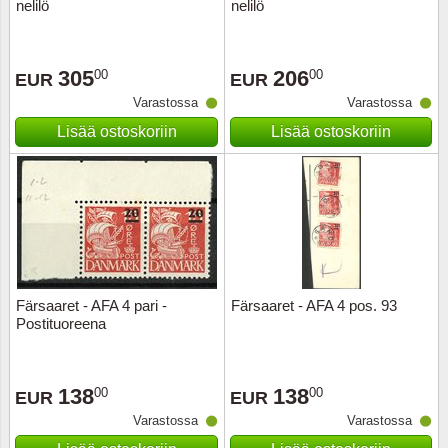
nelilö
nelilö
305
206
00
00
EUR
EUR
Varastossa
Varastossa
Lisää ostoskoriin
Lisää ostoskoriin
Färsaaret - AFA 4 pari -
Färsaaret - AFA 4 pos. 93
Postituoreena
138
138
00
00
EUR
EUR
Varastossa
Varastossa