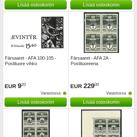
Kuljetu
Lisää ostoskoriin
Lisää ostoskoriin
Kypros
Liechte
Luxem
Färsaaret - AFA 100-105 -
Färsaaret - AFA 2A -
Länsi-E
Postituore vihko
Postituoreena
Malta
9
229
20
00
EUR
EUR
Monak
Varastossa
Varastossa
Lisää ostoskoriin
Lisää ostoskoriin
Portuga
Portuga
Puola