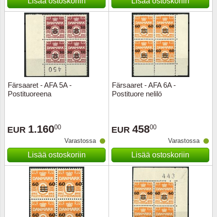
Lisää ostoskoriin
Lisää ostoskoriin
Färsaaret - AFA 5A -
Färsaaret - AFA 6A -
Postituoreena
Postituore nelilö
1.160
458
00
00
EUR
EUR
Varastossa
Varastossa
Lisää ostoskoriin
Lisää ostoskoriin