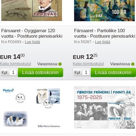
Färsaaret - Oyggjarnar 120
Färsaaret - Partioliike 100
vuotta - Postituore pienoisarkki
vuotta - Postituore pienoisarkki
-
-
N:o FO1693
Lue lisää
N:o 55267
Lue lisää
14
12
00
25
EUR
EUR
Katso toimituskulut
Varastossa
Katso toimituskulut
Varastossa
Lisää ostoskoriin
Lisää ostoskoriin
Kpl
Kpl