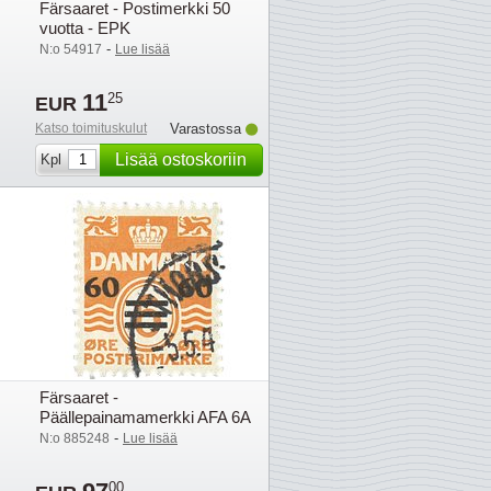
Färsaaret - Postimerkki 50
vuotta - EPK
-
N:o 54917
Lue lisää
11
25
EUR
Katso toimituskulut
Varastossa
Lisää ostoskoriin
Kpl
Färsaaret -
Päällepainamamerkki AFA 6A
leimattuna
-
N:o 885248
Lue lisää
00