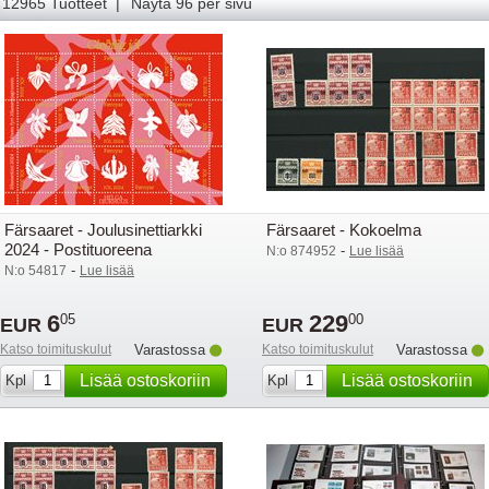
51
52
53
54
55
56
57
58
59
60
61
62
63
12965 Tuotteet |
Näytä 96 per sivu
Färsaaret - Joulusinettiarkki
Färsaaret - Kokoelma
2024 - Postituoreena
-
N:o 874952
Lue lisää
-
N:o 54817
Lue lisää
6
229
05
00
EUR
EUR
Katso toimituskulut
Varastossa
Katso toimituskulut
Varastossa
Lisää ostoskoriin
Lisää ostoskoriin
Kpl
Kpl