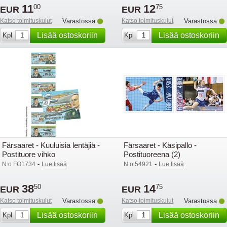
11
12
00
75
EUR
EUR
Katso toimituskulut
Varastossa
Katso toimituskulut
Varastossa
Lisää ostoskoriin
Lisää ostoskoriin
Kpl
Kpl
Färsaaret - Kuuluisia lentäjiä -
Färsaaret - Käsipallo -
Postituore vihko
Postituoreena (2)
-
-
N:o FO1734
Lue lisää
N:o 54921
Lue lisää
38
14
50
75
EUR
EUR
Katso toimituskulut
Varastossa
Katso toimituskulut
Varastossa
Lisää ostoskoriin
Lisää ostoskoriin
Kpl
Kpl