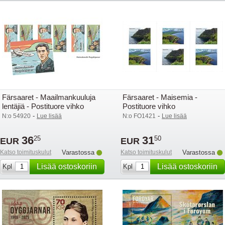
Färsaaret - Maailmankuuluja
Färsaaret - Maisemia -
lentäjiä - Postituore vihko
Postituore vihko
-
-
N:o 54920
Lue lisää
N:o FO1421
Lue lisää
36
31
25
50
EUR
EUR
Katso toimituskulut
Varastossa
Katso toimituskulut
Varastossa
Lisää ostoskoriin
Lisää ostoskoriin
Kpl
Kpl