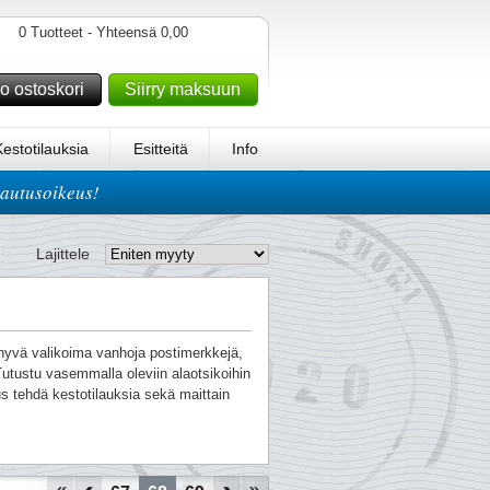
0 Tuotteet - Yhteensä 0,00
o ostoskori
Siirry maksuun
Kestotilauksia
Esitteitä
Info
lautusoikeus!
Lajittele
n hyvä valikoima vanhoja postimerkkejä,
utustu vasemmalla oleviin alaotsikoihin
s tehdä kestotilauksia sekä maittain