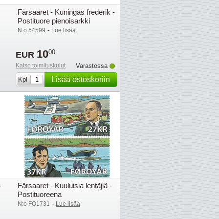
Färsaaret - Kuningas frederik -
Postituore pienoisarkki
-
N:o 54599
Lue lisää
10
00
EUR
Katso toimituskulut
Varastossa
Lisää ostoskoriin
Kpl
-
Färsaaret - Kuuluisia lentäjiä -
Postituoreena
-
N:o FO1731
Lue lisää