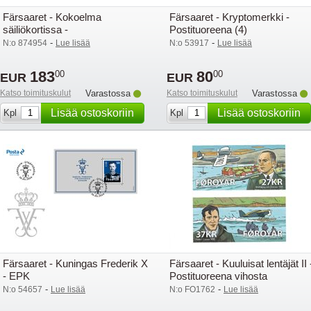
Färsaaret - Kokoelma
Färsaaret - Kryptomerkki -
säiliökortissa -
Postituoreena (4)
Postituoreena/leimattuna
-
-
N:o 874954
Lue lisää
N:o 53917
Lue lisää
183
80
00
00
EUR
EUR
Katso toimituskulut
Varastossa
Katso toimituskulut
Varastossa
Lisää ostoskoriin
Lisää ostoskoriin
Kpl
Kpl
Färsaaret - Kuningas Frederik X
Färsaaret - Kuuluisat lentäjät II 
- EPK
Postituoreena vihosta
-
-
N:o 54657
Lue lisää
N:o FO1762
Lue lisää