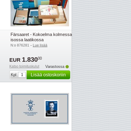
Färsaaret - Kokoelma kolmessa
isossa laatikossa
-
N:o 876281
Lue lisää
1.830
00
EUR
Katso toimituskulut
Varastossa
Lisää ostoskoriin
Kpl