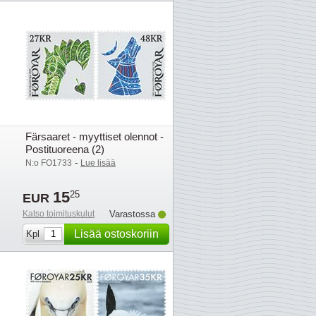
Färsaaret - myyttiset olennot -
Postituoreena (2)
-
N:o FO1733
Lue lisää
15
25
EUR
Katso toimituskulut
Varastossa
Lisää ostoskoriin
Kpl