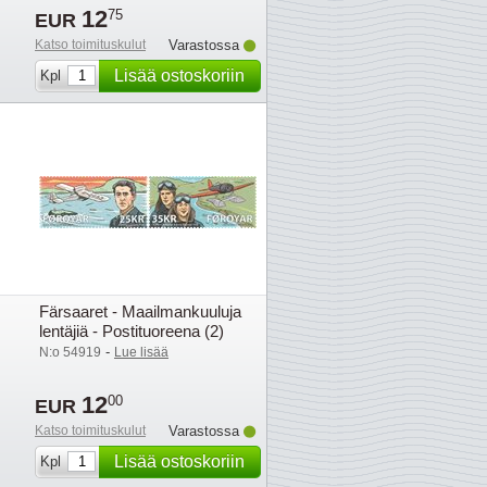
12
75
EUR
Katso toimituskulut
Varastossa
Lisää ostoskoriin
Kpl
Färsaaret - Maailmankuuluja
lentäjiä - Postituoreena (2)
-
N:o 54919
Lue lisää
12
00
EUR
Katso toimituskulut
Varastossa
Lisää ostoskoriin
Kpl