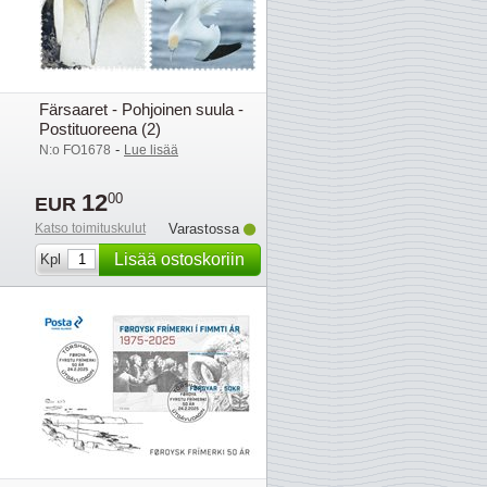
Färsaaret - Pohjoinen suula -
Postituoreena (2)
-
N:o FO1678
Lue lisää
12
00
EUR
Katso toimituskulut
Varastossa
Lisää ostoskoriin
Kpl