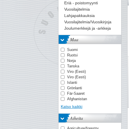
38
39
40
41
42
43
44
45
46
47
48
49
50
Eriä - poistomyynti
Vuosilajitelmia
Lahjapakkauksia
Vuosilajitelmia/Vuosikirjoja
Joulumerkkejä ja -arkkeja
Maa
Suomi
Ruotsi
Norja
Tanska
Viro (Eesti)
Viro (Eesti)
Islanti
Grönlanti
Fär-Saaret
Afghanistan
Ahvenanmaa
Katso kaikki
Ahvenanmaa
Alankomaiden Itä-Intia
Aiheita
Albania
Alderney
Agriculture/forestry