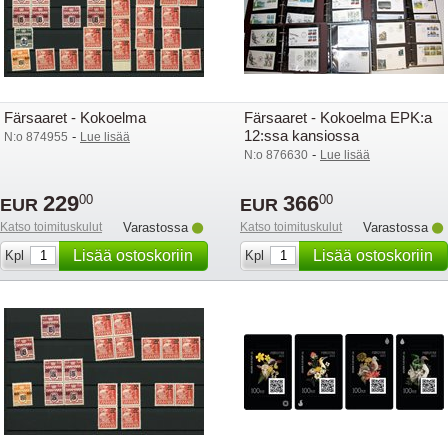
Färsaaret - Kokoelma
Färsaaret - Kokoelma EPK:a
12:ssa kansiossa
-
N:o 874955
Lue lisää
-
N:o 876630
Lue lisää
229
366
00
00
EUR
EUR
Katso toimituskulut
Varastossa
Katso toimituskulut
Varastossa
Lisää ostoskoriin
Lisää ostoskoriin
Kpl
Kpl