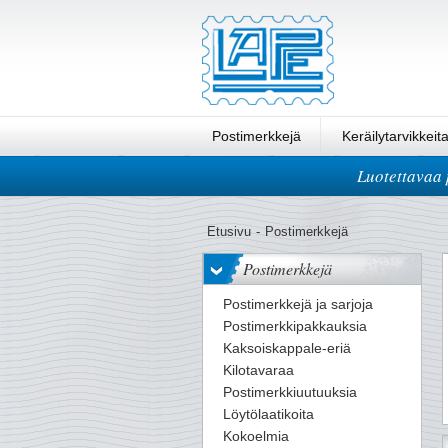
Postimerkkejä
Keräilytarvikkeit
Luotettavaa 
Pikatilaus
Etusivu
-
Postimerkkejä
Postimerkkejä
Postimerkkejä ja sarjoja
Postimerkkipakkauksia
Kaksoiskappale-eriä
Kilotavaraa
Postimerkkiuutuuksia
Löytölaatikoita
Kokoelmia