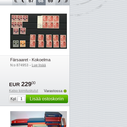
64
65
66
67
68
69
70
71
72
73
74
75
76
Färsaaret - Kokoelma
-
N:o 874953
Lue lisää
229
00
EUR
Katso toimituskulut
Varastossa
Lisää ostoskoriin
Kpl