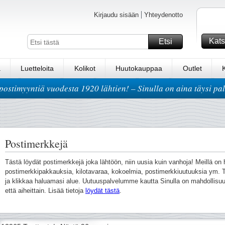
Kirjaudu sisään
Yhteydenotto
Kats
Etsi
a
Luetteloita
Kolikot
Huutokauppaa
Outlet
postimyyntiä vuodesta 1920 lähtien! – Sinulla on aina täysi pa
Postimerkkejä
Tästä löydät postimerkkejä joka lähtöön, niin uusia kuin vanhoja! Meillä o
postimerkkipakkauksia, kilotavaraa, kokoelmia, postimerkkiuutuuksia ym. T
ja klikkaa haluamasi alue. Uutuuspalvelumme kautta Sinulla on mahdollisuu
että aiheittain. Lisää tietoja
löydät tästä
.